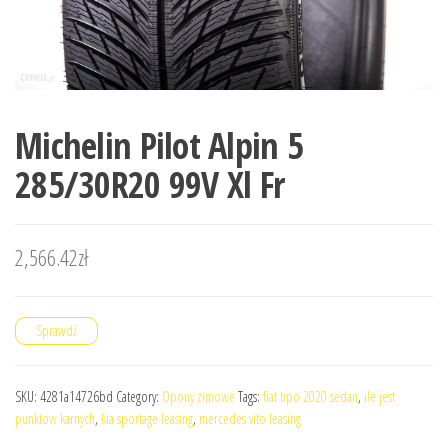
Michelin Pilot Alpin 5
285/30R20 99V Xl Fr
2,566.42
zł
Sprawdź
SKU:
4281a14726bd
Category:
Opony zimowe
Tags:
fiat tipo 2020 sedan
,
ile jest
punktow karnych
,
kia sportage leasing
,
mercedes vito leasing