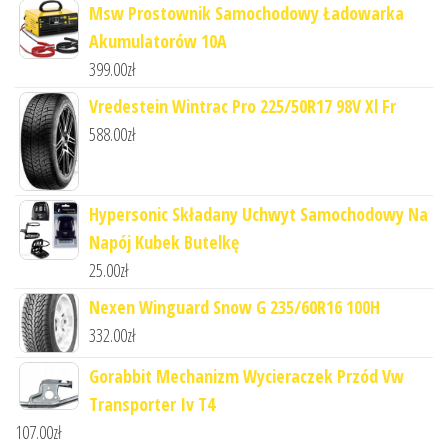
Msw Prostownik Samochodowy Ładowarka
Akumulatorów 10A
399.00
zł
Vredestein Wintrac Pro 225/50R17 98V Xl Fr
588.00
zł
Hypersonic Składany Uchwyt Samochodowy Na
Napój Kubek Butelkę
25.00
zł
Nexen Winguard Snow G 235/60R16 100H
332.00
zł
Gorabbit Mechanizm Wycieraczek Przód Vw
Transporter Iv T4
107.00
zł