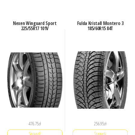
Nexen Winguard Sport
Fulda Kristall Montero 3
225/55R17 101V
185/60R15 84T
476.75
zł
256.95
zł
Sprawdź
Sprawdź