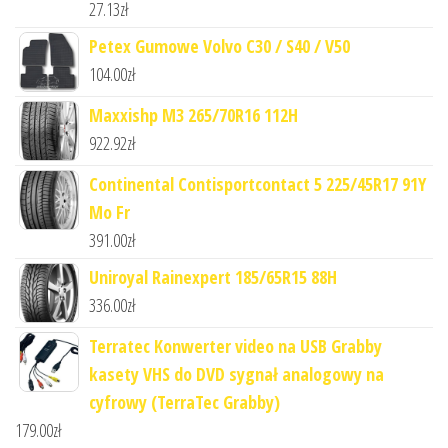
27.13
zł
Petex Gumowe Volvo C30 / S40 / V50
104.00
zł
Maxxishp M3 265/70R16 112H
922.92
zł
Continental Contisportcontact 5 225/45R17 91Y
Mo Fr
391.00
zł
Uniroyal Rainexpert 185/65R15 88H
336.00
zł
Terratec Konwerter video na USB Grabby
kasety VHS do DVD sygnał analogowy na
cyfrowy (TerraTec Grabby)
179.00
zł