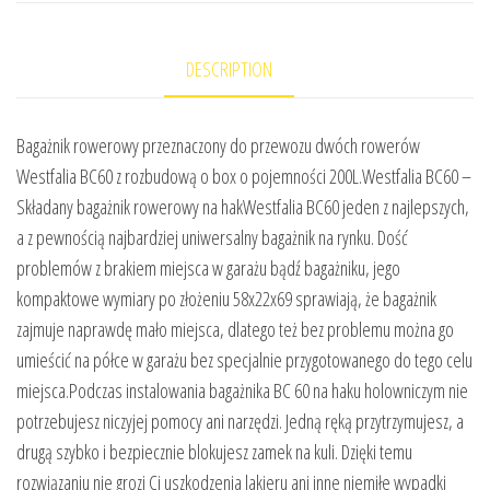
DESCRIPTION
Bagażnik rowerowy przeznaczony do przewozu dwóch rowerów
Westfalia BC60 z rozbudową o box o pojemności 200L.Westfalia BC60 –
Składany bagażnik rowerowy na hakWestfalia BC60 jeden z najlepszych,
a z pewnością najbardziej uniwersalny bagażnik na rynku. Dość
problemów z brakiem miejsca w garażu bądź bagażniku, jego
kompaktowe wymiary po złożeniu 58x22x69 sprawiają, że bagażnik
zajmuje naprawdę mało miejsca, dlatego też bez problemu można go
umieścić na półce w garażu bez specjalnie przygotowanego do tego celu
miejsca.Podczas instalowania bagażnika BC 60 na haku holowniczym nie
potrzebujesz niczyjej pomocy ani narzędzi. Jedną ręką przytrzymujesz, a
drugą szybko i bezpiecznie blokujesz zamek na kuli. Dzięki temu
rozwiązaniu nie grozi Ci uszkodzenia lakieru ani inne niemiłe wypadki