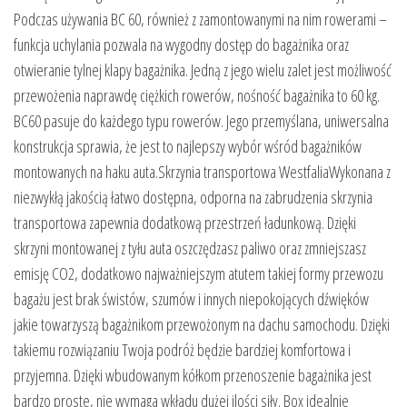
Podczas używania BC 60, również z zamontowanymi na nim rowerami –
funkcja uchylania pozwala na wygodny dostęp do bagażnika oraz
otwieranie tylnej klapy bagażnika. Jedną z jego wielu zalet jest możliwość
przewożenia naprawdę ciężkich rowerów, nośność bagażnika to 60 kg.
BC60 pasuje do każdego typu rowerów. Jego przemyślana, uniwersalna
konstrukcja sprawia, że jest to najlepszy wybór wśród bagażników
montowanych na haku auta.Skrzynia transportowa WestfaliaWykonana z
niezwykłą jakością łatwo dostępna, odporna na zabrudzenia skrzynia
transportowa zapewnia dodatkową przestrzeń ładunkową. Dzięki
skrzyni montowanej z tyłu auta oszczędzasz paliwo oraz zmniejszasz
emisję CO2, dodatkowo najważniejszym atutem takiej formy przewozu
bagażu jest brak świstów, szumów i innych niepokojących dźwięków
jakie towarzyszą bagażnikom przewożonym na dachu samochodu. Dzięki
takiemu rozwiązaniu Twoja podróż będzie bardziej komfortowa i
przyjemna. Dzięki wbudowanym kółkom przenoszenie bagażnika jest
bardzo proste, nie wymaga wkładu dużej ilości siły. Box idealnie