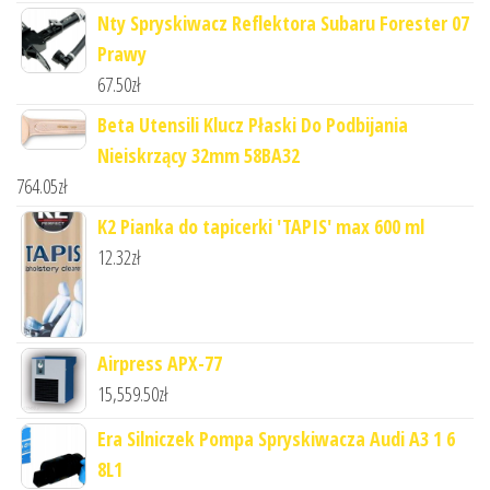
Nty Spryskiwacz Reflektora Subaru Forester 07
Prawy
67.50
zł
Beta Utensili Klucz Płaski Do Podbijania
Nieiskrzący 32mm 58BA32
764.05
zł
K2 Pianka do tapicerki 'TAPIS' max 600 ml
12.32
zł
Airpress APX-77
15,559.50
zł
Era Silniczek Pompa Spryskiwacza Audi A3 1 6
8L1