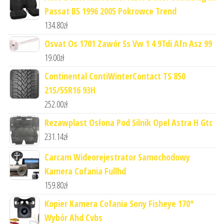
Passat B5 1996 2005 Pokrowce Trend
134.80
zł
Osvat Os 1701 Zawór Ss Vw 1 4 9Tdi Afn Asz 99
19.00
zł
Continental ContiWinterContact TS 850
215/55R16 93H
252.00
zł
Rezawplast Osłona Pod Silnik Opel Astra H Gtc
231.14
zł
Carcam Wideorejestrator Samochodowy
Kamera Cofania Fullhd
159.80
zł
Kopier Kamera Cofania Sony Fisheye 170°
Wybór Ahd Cvbs