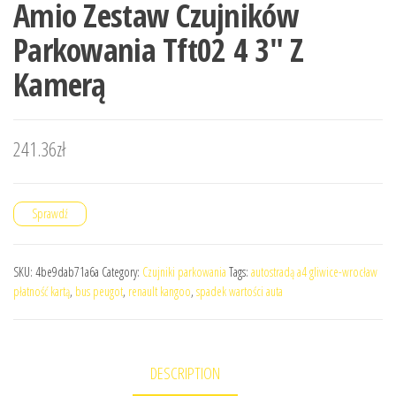
Amio Zestaw Czujników
Parkowania Tft02 4 3″ Z
Kamerą
241.36
zł
Sprawdź
SKU:
4be9dab71a6a
Category:
Czujniki parkowania
Tags:
autostradą a4 gliwice-wrocław
płatność kartą
,
bus peugot
,
renault kangoo
,
spadek wartości auta
DESCRIPTION