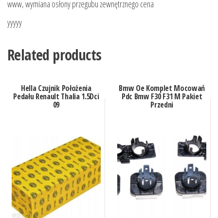
www, wymiana osłony przegubu zewnętrznego cena
yyyyy
Related products
Hella Czujnik Położenia
Bmw Oe Komplet Mocowań
Pedału Renault Thalia 1.5Dci
Pdc Bmw F30 F31 M Pakiet
09
Przedni