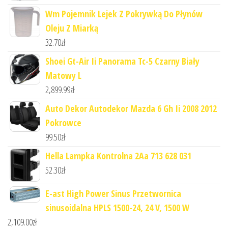
Wm Pojemnik Lejek Z Pokrywką Do Płynów
Oleju Z Miarką
32.70
zł
Shoei Gt-Air Ii Panorama Tc-5 Czarny Biały
Matowy L
2,899.99
zł
Auto Dekor Autodekor Mazda 6 Gh Ii 2008 2012
Pokrowce
99.50
zł
Hella Lampka Kontrolna 2Aa 713 628 031
52.30
zł
E-ast High Power Sinus Przetwornica
sinusoidalna HPLS 1500-24, 24 V, 1500 W
2,109.00
zł