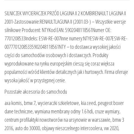
SILNICZEK WYCIERACZEK PRZÓD LAGUNA II 2 KOMBIRENAULT LAGUNA II
2001-Zastosowanie:RENAULTLAGUNA II (2001.03-) – Wszystkie wersje
silnikowe Producent: NTYKod EAN: 5902048118561Numer OE:
7701208533Indeks: ESW-RE-007Inne numery:NTYESW-RE-007ESW-RE-
00777012085335902048118561NTY – to dostawca wysokiej jakości
części do samochodów osobowych i dostawczych. Produkty
wyprodukowane na rynku europejskim cieszą się coraz większa
popularności wśród klientów detalicznych jak i hurtowych. Firma oferuje
wysoka jakość w przystępnej cenie.
Pozostałe akcesoria do samochodu
axa komis, bmw.7, wycieraczki szkieletowe, kia.ceed, peugeot boxer
dane techniczne, wymiana membrany odmy 1.6 hdi, cruze wymiary,
centrum profilaktyki nowotworów na ursynowie w warszawie, bmw 3
2016, auto do 30000, objawy nieszczelnego intercoolera, vw 2020,