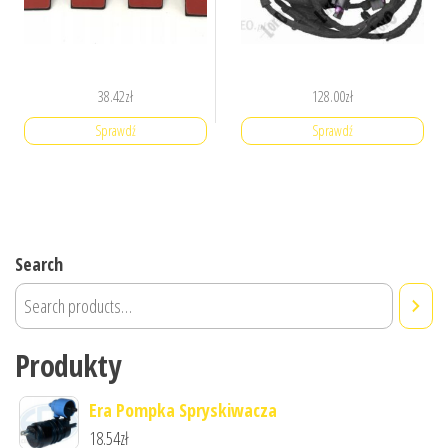
38.42
zł
128.00
zł
Sprawdź
Sprawdź
Search
Produkty
Era Pompka Spryskiwacza
18.54
zł