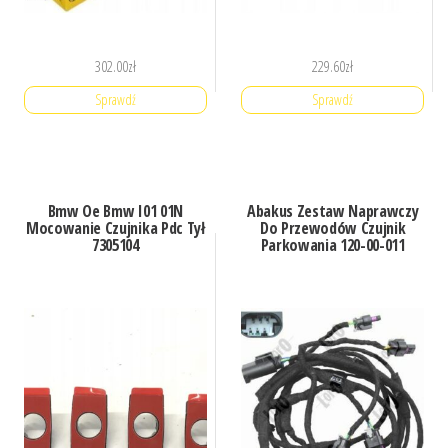
302.00
zł
229.60
zł
Sprawdź
Sprawdź
Bmw Oe Bmw I01 01N
Abakus Zestaw Naprawczy
Mocowanie Czujnika Pdc Tył
Do Przewodów Czujnik
7305104
Parkowania 120-00-011