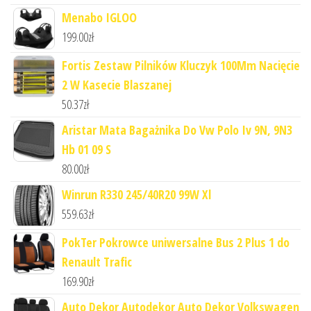
Menabo IGLOO
199.00
zł
Fortis Zestaw Pilników Kluczyk 100Mm Nacięcie
2 W Kasecie Blaszanej
50.37
zł
Aristar Mata Bagażnika Do Vw Polo Iv 9N, 9N3
Hb 01 09 S
80.00
zł
Winrun R330 245/40R20 99W Xl
559.63
zł
PokTer Pokrowce uniwersalne Bus 2 Plus 1 do
Renault Trafic
169.90
zł
Auto Dekor Autodekor Auto Dekor Volkswagen