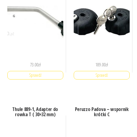
73.00
zł
189.00
zł
Sprawdź
Sprawdź
Thule 889-1, Adapter do
Peruzzo Padova – wspornik
rowka T ( 30×32 mm)
krótki C