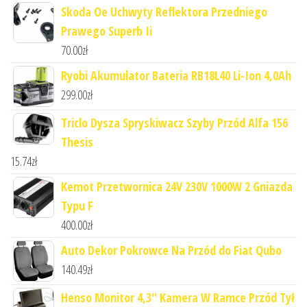
Skoda Oe Uchwyty Reflektora Przedniego
Prawego Superb Ii
70.00
zł
Ryobi Akumulator Bateria RB18L40 Li-Ion 4,0Ah
299.00
zł
Triclo Dysza Spryskiwacz Szyby Przód Alfa 156
Thesis
15.74
zł
Kemot Przetwornica 24V 230V 1000W 2 Gniazda
Typu F
400.00
zł
Auto Dekor Pokrowce Na Przód do Fiat Qubo
140.49
zł
Henso Monitor 4,3'' Kamera W Ramce Przód Tył