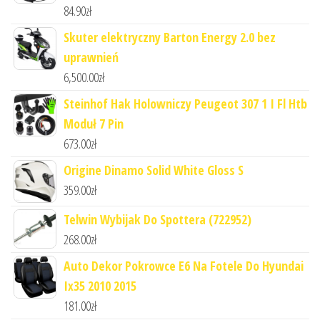
84.90
zł
Skuter elektryczny Barton Energy 2.0 bez
uprawnień
6,500.00
zł
Steinhof Hak Holowniczy Peugeot 307 1 I Fl Htb
Moduł 7 Pin
673.00
zł
Origine Dinamo Solid White Gloss S
359.00
zł
Telwin Wybijak Do Spottera (722952)
268.00
zł
Auto Dekor Pokrowce E6 Na Fotele Do Hyundai
Ix35 2010 2015
181.00
zł