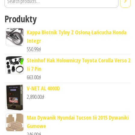
Produkty
Kappa Błotnik Tylny Z Osłoną Łańcucha Honda
Integr
550.99
zł
Steinhof Hak Holowniczy Toyota Corolla Verso 2
Ii 7 Pin
663.00
zł
V-NET AL 4000D
2,890.00
zł
Max Dywanik Hyundai Tucson Iii 2015 Dywaniki
Gumowe
246.00
zł