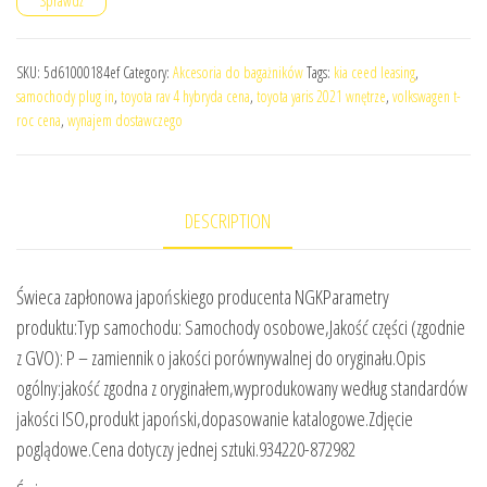
Sprawdź
SKU:
5d61000184ef
Category:
Akcesoria do bagażników
Tags:
kia ceed leasing
,
samochody plug in
,
toyota rav 4 hybryda cena
,
toyota yaris 2021 wnętrze
,
volkswagen t-
roc cena
,
wynajem dostawczego
DESCRIPTION
Świeca zapłonowa japońskiego producenta NGKParametry
produktu:Typ samochodu: Samochody osobowe,Jakość części (zgodnie
z GVO): P – zamiennik o jakości porównywalnej do oryginału.Opis
ogólny:jakość zgodna z oryginałem,wyprodukowany według standardów
jakości ISO,produkt japoński,dopasowanie katalogowe.Zdjęcie
poglądowe.Cena dotyczy jednej sztuki.934220-872982