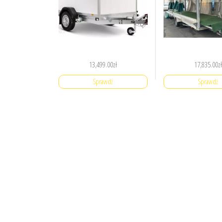
13,499.00
zł
17,835.00
zł
Sprawdź
Sprawdź