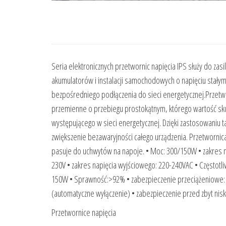
Seria elektronicznych przetwornic napięcia IPS służy do za
akumulatorów i instalacji samochodowych o napięciu stałym
bezpośredniego podłączenia do sieci energetycznej.Przetwor
przemienne o przebiegu prostokątnym, którego wartość skut
występującego w sieci energetycznej. Dzięki zastosowaniu t
zwiększenie bezawaryjności całego urządzenia. Przetwornic
pasuje do uchwytów na napoje. • Moc: 300/150W • zakres n
230V • zakres napięcia wyjściowego: 220-240VAC • Częstotl
150W • Sprawność:>92% • zabezpieczenie przeciążeniowe: p
(automatyczne wyłączenie) • zabezpieczenie przed zbyt ni
Przetwornice napięcia