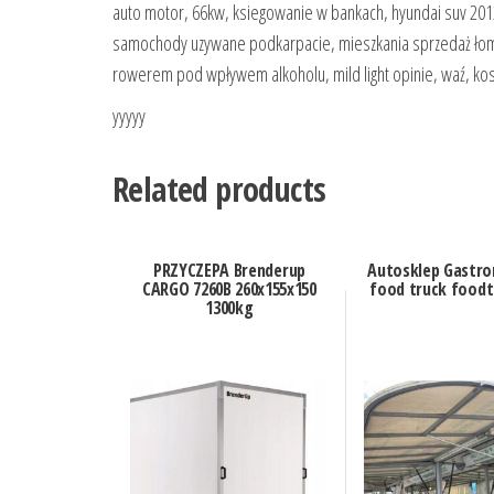
auto motor, 66kw, ksiegowanie w bankach, hyundai suv 2012,
samochody uzywane podkarpacie, mieszkania sprzedaż łomż
rowerem pod wpływem alkoholu, mild light opinie, waź, koszt
yyyyy
Related products
PRZYCZEPA Brenderup
Autosklep Gastr
CARGO 7260B 260x155x150
food truck foodt
1300kg