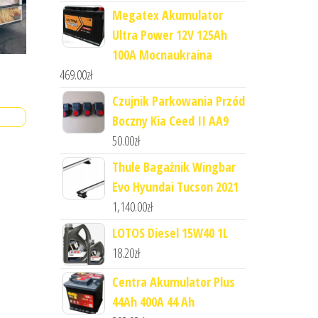
Megatex Akumulator
Ultra Power 12V 125Ah
100A Mocnaukraina
469.00
zł
Czujnik Parkowania Przód
Boczny Kia Ceed II AA9
50.00
zł
Thule Bagażnik Wingbar
Evo Hyundai Tucson 2021
1,140.00
zł
LOTOS Diesel 15W40 1L
18.20
zł
Centra Akumulator Plus
44Ah 400A 44 Ah