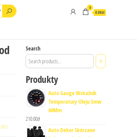
0
0.00zł
pod
Search
Produkty
Auto Gauge Wskaźnik
Temperatury Oleju Smw
60Mm
210.00
zł
4 2021
Auto Dekor Skórzane