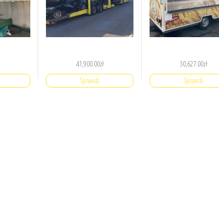
41,900.00
zł
30,627.00
zł
Sprawdź
Sprawdź