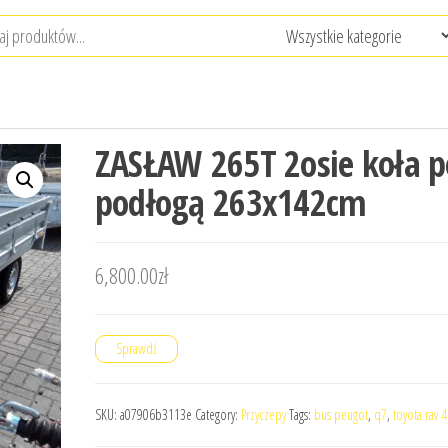
ZASŁAW 265T 2osie koła 
podłogą 263x142cm
6,800.00
zł
Sprawdź
SKU:
a07906b3113e
Category:
Przyczepy
Tags:
bus peugot
,
q7
,
toyota rav 