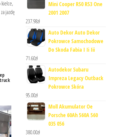
 kielce,
Mini Cooper R50 R53 One
za jazdę
2001 2007
237.98
zł
Auto Dekor Auto Dekor
Pokrowce Samochodowe
Do Skoda Fabia I Ii Iii
71.60
zł
Autodekor Subaru
ep
Impreza Legacy Outback
truck
Pokrowce Skóra
95.00
zł
Moll Akumulator Oe
Porsche 60Ah 560A 560
035 056
380.00
zł