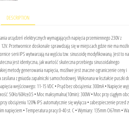
DESCRIPTION
silania urządzeń elektrycznych wymagających napięcia przemiennego 230V z
 12V. Przetwornice doskonale sprawdzają się w miejscach gdzie nie ma możli
nice serii IPS wytwarzają na wyjściu tzw. sinusoidę modyfikowaną. Jest to na
eczna jest identyczna, jak wartość skuteczna przebiegu sinusoidalnego
akiej metody generowania napięcia, możliwe jest znaczne ograniczenie ceny i
a zasilana z gniazda zapalniczki samochodowej. Wykonana w kształcie puszki 
apięcia wejściowego: 11-15 VDC • Prąd bez obciążenia: 300mA • Napięcie wyj
iwość: 50Hz/60Hz±0.5 • Moc maksymalna(10min): 300W • Moc przy ciągłym obc
rzy obciążeniu 120% IPS automatycznie się wyłącza • zabezpieczenie przed 
skim napięciem • Temperatura pracy:0-40 st. C • Wymiary: 135mm O67mm • Wag