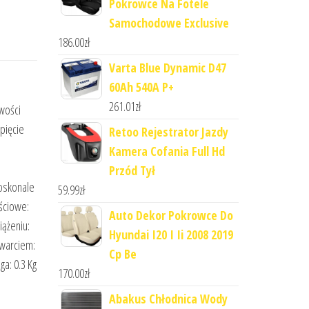
Pokrowce Na Fotele
Samochodowe Exclusive
186.00
zł
Varta Blue Dynamic D47
60Ah 540A P+
261.01
zł
wości
pięcie
Retoo Rejestrator Jazdy
Kamera Cofania Full Hd
Przód Tył
doskonale
59.99
zł
ściowe:
Auto Dekor Pokrowce Do
iążeniu:
Hyundai I20 I Ii 2008 2019
zwarciem:
Cp Be
a: 0.3 Kg
170.00
zł
Abakus Chłodnica Wody