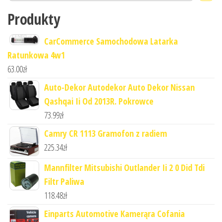
Produkty
CarCommerce Samochodowa Latarka
Ratunkowa 4w1
63.00
zł
Auto-Dekor Autodekor Auto Dekor Nissan
Qashqai Ii Od 2013R. Pokrowce
73.99
zł
Camry CR 1113 Gramofon z radiem
225.34
zł
Mannfilter Mitsubishi Outlander Ii 2 0 Did Tdi
Filtr Paliwa
118.48
zł
Einparts Automotive Kamerąra Cofania