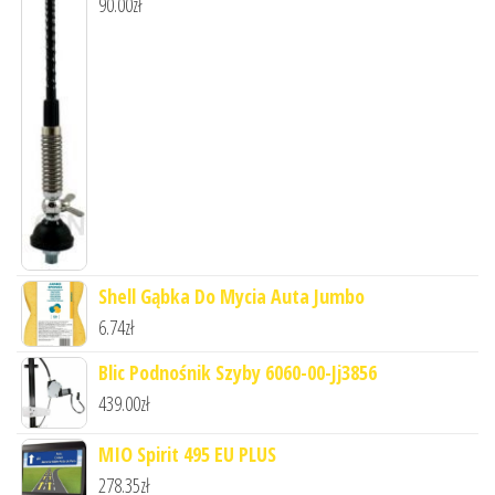
90.00
zł
Shell Gąbka Do Mycia Auta Jumbo
6.74
zł
Blic Podnośnik Szyby 6060-00-Jj3856
439.00
zł
MIO Spirit 495 EU PLUS
278.35
zł