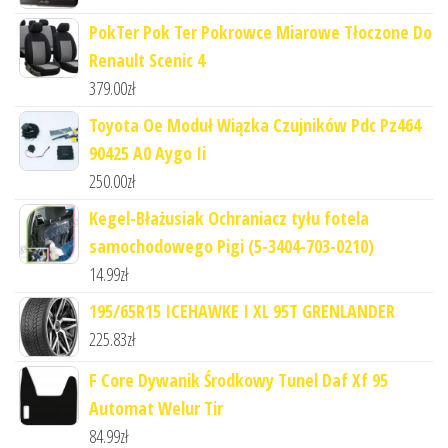
PokTer Pok Ter Pokrowce Miarowe Tłoczone Do
Renault Scenic 4
379.00
zł
Toyota Oe Moduł Wiązka Czujników Pdc Pz464
90425 A0 Aygo Ii
250.00
zł
Kegel-Błażusiak Ochraniacz tyłu fotela
samochodowego Pigi (5-3404-703-0210)
14.99
zł
195/65R15 ICEHAWKE I XL 95T GRENLANDER
225.83
zł
F Core Dywanik Środkowy Tunel Daf Xf 95
Automat Welur Tir
84.99
zł