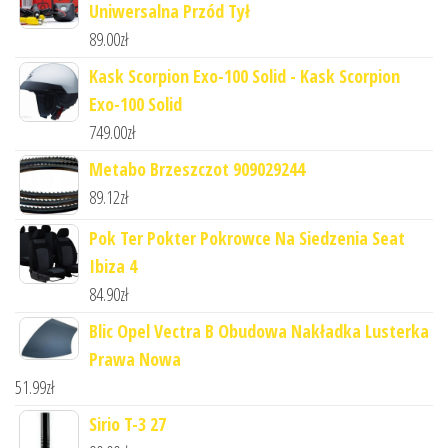
Uniwersalna Przód Tył
89.00
zł
Kask Scorpion Exo-100 Solid - Kask Scorpion
Exo-100 Solid
749.00
zł
Metabo Brzeszczot 909029244
89.12
zł
Pok Ter Pokter Pokrowce Na Siedzenia Seat
Ibiza 4
84.90
zł
Blic Opel Vectra B Obudowa Nakładka Lusterka
Prawa Nowa
51.99
zł
Sirio T-3 27