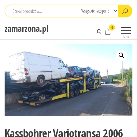
Przejdź
do
treści
zamarzona.pl
0
Menu
Kassbohrer Variotransa 2006