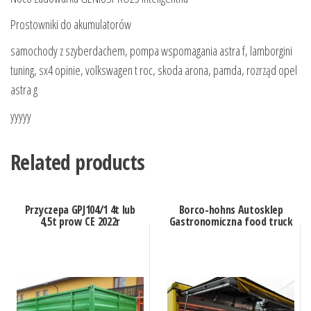
Prostowniki do akumulatorów
samochody z szyberdachem, pompa wspomagania astra f, lamborgini
tuning, sx4 opinie, volkswagen t roc, skoda arona, pamda, rozrząd opel
astra g
yyyyy
Related products
Przyczepa GPJ104/1 4t lub
Borco-hohns Autosklep
4,5t prow CE 2022r
Gastronomiczna food truck