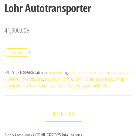
Lohr Autotransporter
41,900.00
zł
Sprawdź
SKU:
51281d8f9d86
Category:
Przyczepy
Tags:
m8 competition cena
,
mercedes wynajem
długoterminowy kalkulator
,
nowe auto do 50 tys 2019
,
porshe taycan turbo
,
wynajem
długoterminowy lexus
,
wyprzedzanie na podwójnej ciągłej mandat 2022
DESCRIPTION
Noco Ładowarka GENIUSPRO25 Inteligentna