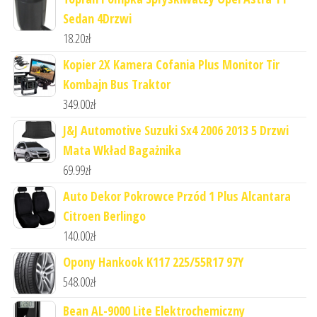
Sedan 4Drzwi
18.20
zł
Kopier 2X Kamera Cofania Plus Monitor Tir
Kombajn Bus Traktor
349.00
zł
J&J Automotive Suzuki Sx4 2006 2013 5 Drzwi
Mata Wkład Bagażnika
69.99
zł
Auto Dekor Pokrowce Przód 1 Plus Alcantara
Citroen Berlingo
140.00
zł
Opony Hankook K117 225/55R17 97Y
548.00
zł
Bean AL-9000 Lite Elektrochemiczny