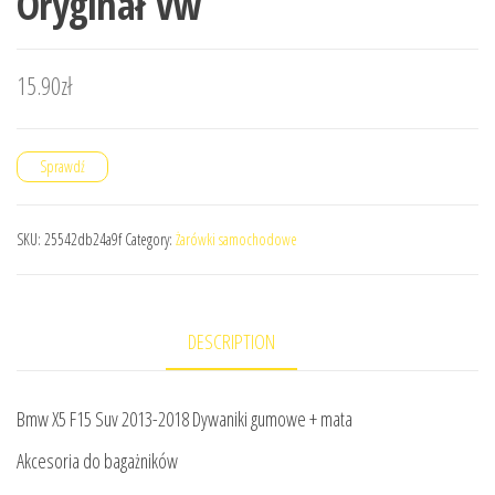
Oryginał Vw
15.90
zł
Sprawdź
SKU:
25542db24a9f
Category:
Żarówki samochodowe
DESCRIPTION
Bmw X5 F15 Suv 2013-2018 Dywaniki gumowe + mata
Akcesoria do bagażników