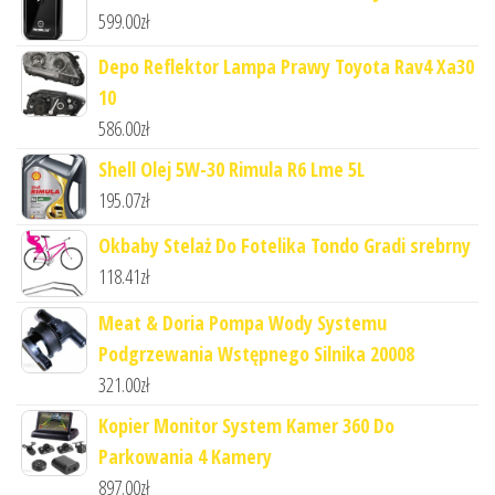
599.00
zł
Depo Reflektor Lampa Prawy Toyota Rav4 Xa30
10
586.00
zł
Shell Olej 5W-30 Rimula R6 Lme 5L
195.07
zł
Okbaby Stelaż Do Fotelika Tondo Gradi srebrny
118.41
zł
Meat & Doria Pompa Wody Systemu
Podgrzewania Wstępnego Silnika 20008
321.00
zł
Kopier Monitor System Kamer 360 Do
Parkowania 4 Kamery
897.00
zł