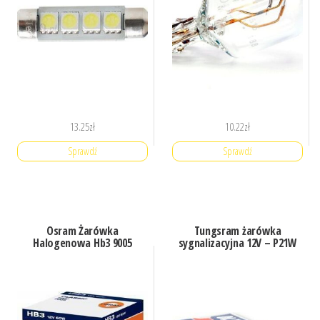
13.25
zł
10.22
zł
Sprawdź
Sprawdź
Osram Żarówka
Tungsram żarówka
Halogenowa Hb3 9005
sygnalizacyjna 12V – P21W