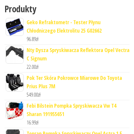
Produkty
Geko Refraktometr - Tester Płynu
Chłodniczego Elektrolitu 25 G02662
96.89
zł
Nty Dysza Spryskiwacza Reflektora Opel Vectra
C Signum
22.00
zł
Pok Ter Skóra Pokrowce Miarowe Do Toyota
Prius Plus 7M
549.00
zł
Febi Bilstein Pompka Spryskiwacza Vw T4
Sharan 191955651
16.99
zł
Topran Pompka Spryskiwaczy Opel Astra 1 F