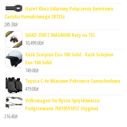
Hazet Klucz Udarowy Połączenia Gwintowe
Zacisku Hamulcowego 2872Sz
285.38
zł
QUAD 250CC MAGNUM Raty na TEL
10,499.00
zł
Kask Scorpion Exo-100 Solid - Kask Scorpion
Exo-100 Solid
749.00
zł
Toyota C-hr Miarowe Pokrowce Samochodowe
419.00
zł
Volkswagen Oe Dysze Spryskiwacza
Podgrzewane 7M3955181C Oryginał
216.40
zł