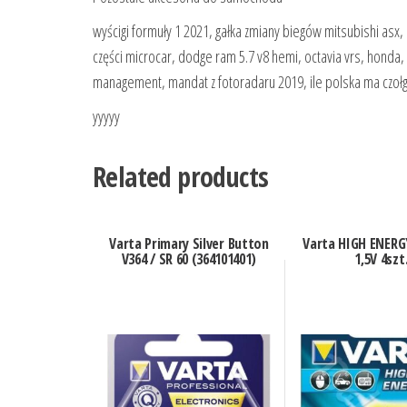
wyścigi formuły 1 2021, gałka zmiany biegów mitsubishi asx,
części microcar, dodge ram 5.7 v8 hemi, octavia vrs, honda
management, mandat z fotoradaru 2019, ile polska ma czołg
yyyyy
Related products
Varta Primary Silver Button
Varta HIGH ENERG
V364 / SR 60 (364101401)
1,5V 4szt