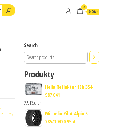
0
0.00zł
A
Search
Produkty
Hella Reflektor 1Eh 354
987 041
2,513.61
zł
o
Michelin Pilot Alpin 5
 osobowy
285/30R20 99 V