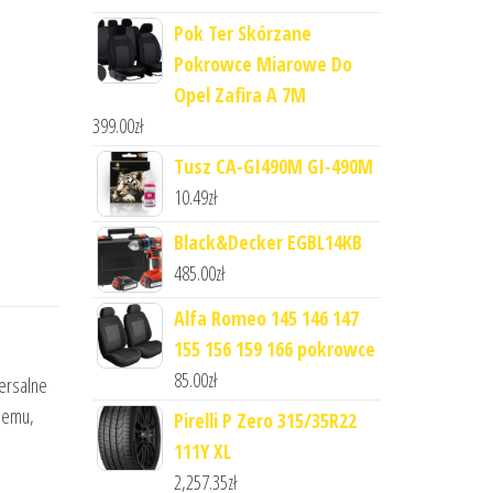
Pok Ter Skórzane
Pokrowce Miarowe Do
Opel Zafira A 7M
399.00
zł
Tusz CA-GI490M GI-490M
10.49
zł
Black&Decker EGBL14KB
485.00
zł
Alfa Romeo 145 146 147
155 156 159 166 pokrowce
85.00
zł
ersalne
blemu,
Pirelli P Zero 315/35R22
111Y XL
2,257.35
zł