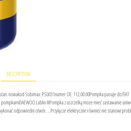
DESCRIPTION
 2stan: nowakod Sobimax: PS0031numer OE: 112.00.00Pompka pasuje do:FIAT
ma pompkamiDAEWOO Lublin IIIPompka z uszczelką może mieć zastawanie uniw
 wykonać odpowiedni otwór…..Przyłącze elektryczne również nie stanowi pro