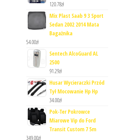
120.78
zł
Mix Plast Saab 9 3 Sport
Sedan 2002 2014 Mata
Bagażnika
54.00
zł
Sentech AlcoGuard AL
2500
91.29
zł
Husar Wycieraczki Przód
Tył Mocowanie Hp Hp
34.00
zł
Pok-Ter Pokrowce
Miarowe Vip do Ford
Transit Custom 7 5m
349.00
zł