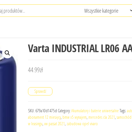
Varta INDUSTRIAL LR06 A
44.99
zł
Sprawdź
SKU:
679a10d1475d
Category:
Akumulatory i baterie uniwersalne
Tags:
aut
abonament 12 miesięcy
,
bmw x5 wynajem
,
mercedes cla 2021
,
samochód
w leasingu
,
vw passat 2021
,
zabudowa opel vivaro