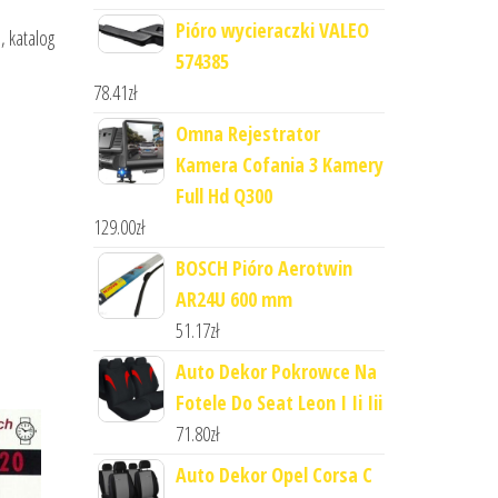
Pióro wycieraczki VALEO
, katalog
574385
78.41
zł
Omna Rejestrator
Kamera Cofania 3 Kamery
Full Hd Q300
129.00
zł
BOSCH Pióro Aerotwin
AR24U 600 mm
51.17
zł
Auto Dekor Pokrowce Na
Fotele Do Seat Leon I Ii Iii
71.80
zł
Auto Dekor Opel Corsa C