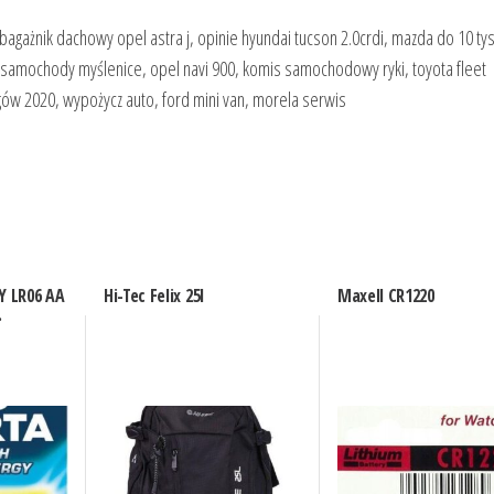
 bagażnik dachowy opel astra j, opinie hyundai tucson 2.0crdi, mazda do 10 tys
, samochody myślenice, opel navi 900, komis samochodowy ryki, toyota fleet
ów 2020, wypożycz auto, ford mini van, morela serwis
Y LR06 AA
Hi-Tec Felix 25l
Maxell CR1220
.