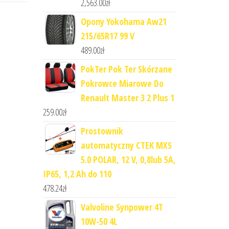
2,563.00
zł
Opony Yokohama Aw21
215/65R17 99 V
489.00
zł
PokTer Pok Ter Skórzane
Pokrowce Miarowe Do
Renault Master 3 2 Plus 1
259.00
zł
Prostownik
automatyczny CTEK MXS
5.0 POLAR, 12 V, 0,8lub 5A,
IP65, 1,2 Ah do 110
478.24
zł
Valvoline Synpower 4T
10W-50 4L