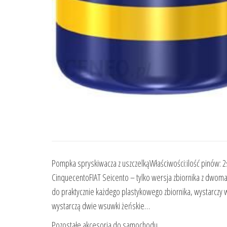
Pompka spryskiwacza z uszczelkąWłaściwości:ilość pinów:
CinquecentoFIAT Seicento – tylko wersja zbiornika z dwo
do praktycznie każdego plastykowego zbiornika, wystarczy
wystarczą dwie wsuwki żeńskie…
Pozostałe akcesoria do samochodu