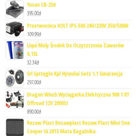
Yosan CB-250
395.00
zł
Przetwornica VOLT IPS-500 24V/230V 350/500W
109.99
zł
Liqui Moly Środek Do Oczyszczenia Zaworów
0,15L
32.34
zł
Srl Sprzęgło Kpl Hyundai Getz 1.1 Gwarancja
297.00
zł
Dragon Winch Wyciągarka Elektryczna 900 1 8T
Offroad 12V 2000St
890.00
zł
Rezaw Plast Rezawplast Rezaw Plast Mini One
Cooper Iii 2013 Mata Bagażnika