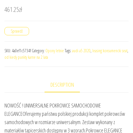
461.25
zł
Sprawdź
SKU:
4a0ef1c5734f
Category:
Opony letnie
Tags:
audi a5 2020
,
leasing konsumencki seat
,
od kiedy punkty karne na 2 lata
DESCRIPTION
NOWOŚĆ ! UNIWERSALNE POKROWCE SAMOCHODOWE
ELEGANCEOferujemy państwu polskiej produkcji komplet pokrowców
samochodowych w rozmiarze uniwersalnym. Zestaw wykonany z
materiałów tapicerskich dostępny w 3 wzorach.Pokrowce ELEGANCE