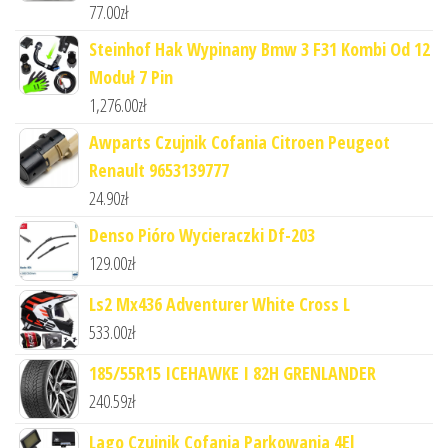
77.00
zł
Steinhof Hak Wypinany Bmw 3 F31 Kombi Od 12
Moduł 7 Pin
1,276.00
zł
Awparts Czujnik Cofania Citroen Peugeot
Renault 9653139777
24.90
zł
Denso Pióro Wycieraczki Df-203
129.00
zł
Ls2 Mx436 Adventurer White Cross L
533.00
zł
185/55R15 ICEHAWKE I 82H GRENLANDER
240.59
zł
Lago Czujnik Cofania Parkowania 4El