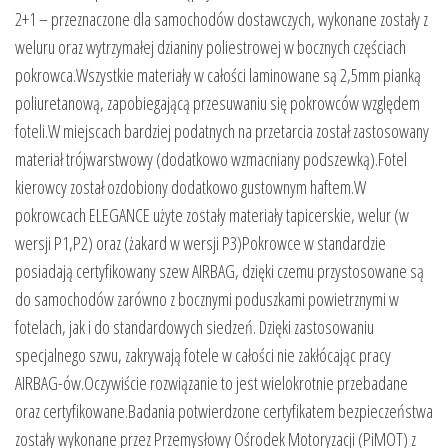
2+1 – przeznaczone dla samochodów dostawczych, wykonane zostały z
weluru oraz wytrzymałej dzianiny poliestrowej w bocznych częściach
pokrowca.Wszystkie materiały w całości laminowane są 2,5mm pianką
poliuretanową, zapobiegającą przesuwaniu się pokrowców względem
foteli.W miejscach bardziej podatnych na przetarcia został zastosowany
materiał trójwarstwowy (dodatkowo wzmacniany podszewką).Fotel
kierowcy został ozdobiony dodatkowo gustownym haftem.W
pokrowcach ELEGANCE użyte zostały materiały tapicerskie, welur (w
wersji P1,P2) oraz (żakard w wersji P3)Pokrowce w standardzie
posiadają certyfikowany szew AIRBAG, dzięki czemu przystosowane są
do samochodów zarówno z bocznymi poduszkami powietrznymi w
fotelach, jak i do standardowych siedzeń. Dzięki zastosowaniu
specjalnego szwu, zakrywają fotele w całości nie zakłócając pracy
AIRBAG-ów.Oczywiście rozwiązanie to jest wielokrotnie przebadane
oraz certyfikowane.Badania potwierdzone certyfikatem bezpieczeństwa
zostały wykonane przez Przemysłowy Ośrodek Motoryzacji (PiMOT) z