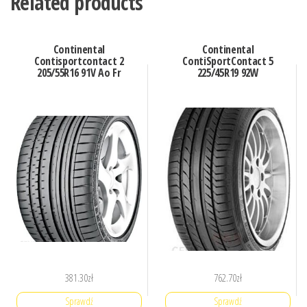
Related products
Continental
Continental
Contisportcontact 2
ContiSportContact 5
205/55R16 91V Ao Fr
225/45R19 92W
381.30
zł
762.70
zł
Sprawdź
Sprawdź