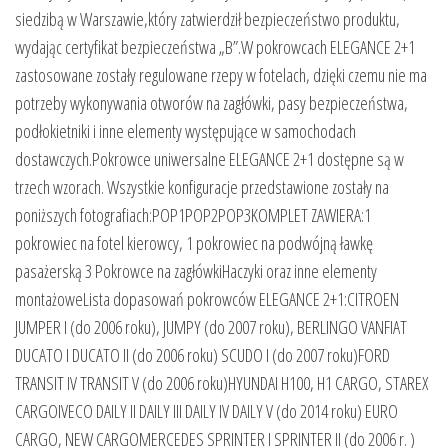
siedzibą w Warszawie,który zatwierdził bezpieczeństwo produktu,
wydając certyfikat bezpieczeństwa „B”.W pokrowcach ELEGANCE 2+1
zastosowane zostały regulowane rzepy w fotelach, dzięki czemu nie ma
potrzeby wykonywania otworów na zagłówki, pasy bezpieczeństwa,
podłokietniki i inne elementy występujące w samochodach
dostawczych.Pokrowce uniwersalne ELEGANCE 2+1 dostępne są w
trzech wzorach. Wszystkie konfiguracje przedstawione zostały na
poniższych fotografiach:POP1POP2POP3KOMPLET ZAWIERA:1
pokrowiec na fotel kierowcy, 1 pokrowiec na podwójną ławkę
pasażerską 3 Pokrowce na zagłówkiHaczyki oraz inne elementy
montażowe Lista dopasowań pokrowców ELEGANCE 2+1:CITROEN
JUMPER I (do 2006 roku), JUMPY (do 2007 roku), BERLINGO VANFIAT
DUCATO I DUCATO II (do 2006 roku) SCUDO I (do 2007 roku)FORD
TRANSIT IV TRANSIT V (do 2006 roku)HYUNDAI H100, H1 CARGO, STAREX
CARGOIVECO DAILY II DAILY III DAILY IV DAILY V (do 2014 roku) EURO
CARGO, NEW CARGOMERCEDES SPRINTER I SPRINTER II (do 2006 r. )