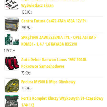
Wyświetlacz Ekran
135.00
zł
Centra Futura Ca472 47Ah 450A 12V P+
291.97
zł
SPRĘŻYNA ZAWIESZENIA TYŁ - OPEL ASTRA F
KOMBI - 1,4 / 1,6 KAYABA RX5398
119.31
zł
Auto Dekor Daewoo Lanos 1997 2004R.
Pokrowce Samochodowe
73.99
zł
Endura Mt500 Ii Mips Oliwkowy
759.99
zł
Fortis Komplet Kluczy Wtykowych 91-Częsciowy
1/4+1/2