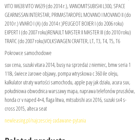
VITO W638 VITO W639 (do 2014 r.), VIANOMITSUBISHI L300, SPACE
GEARNISSAN INTERSTAR, PRIMASTAROPEL MOVANO I MOVANO II (do
2010 r.) VIVARO I (A) (do 2014 r.)PEUGEOT BOXER I (do 2006 roku)
EXPERT I (do 2007 roku)RENAULT MASTER II MASTER III (do 2010 roku)
TRAFIC (do 2007 roku)VOLKSWAGEN CRAFTER, LT, T3, T4, T5, T6
Pokrowce samochodowe
suv cena, suzuki vitara 2014, busy na sprzedaż z niemiec, bmw seria 1
118i, świece żarowe objawy, pompa wtryskowa c 360 ile oleju,
kalkulator utraty wartości samochodu, apple pay jak działa, acura suv,
południowa obwodnica warszawy mapa, naprawa telefonów pruszków,
honda cr v naped 4×4, flaga litwa, mitsubishi asx 2016, suzuki sx4 s-
cross 2015, alteca seat
newleasing.pl/najczesciej-zadawane-pytania