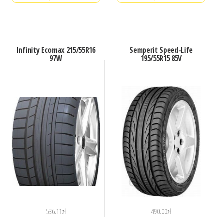
Infinity Ecomax 215/55R16
Semperit Speed-Life
97W
195/55R15 85V
536.11
zł
490.00
zł