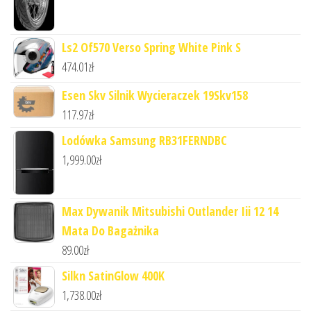
Ls2 Of570 Verso Spring White Pink S
474.01
zł
Esen Skv Silnik Wycieraczek 19Skv158
117.97
zł
Lodówka Samsung RB31FERNDBC
1,999.00
zł
Max Dywanik Mitsubishi Outlander Iii 12 14
Mata Do Bagażnika
89.00
zł
Silkn SatinGlow 400K
1,738.00
zł