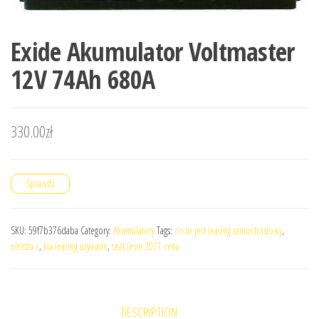
Exide Akumulator Voltmaster
12V 74Ah 680A
330.00
zł
Sprawdź
SKU:
59f7b376daba
Category:
Akumulatory
Tags:
co to jest leasing samochodowy
,
electra x
,
kia leasing używane
,
seat leon 2021 cena
DESCRIPTION