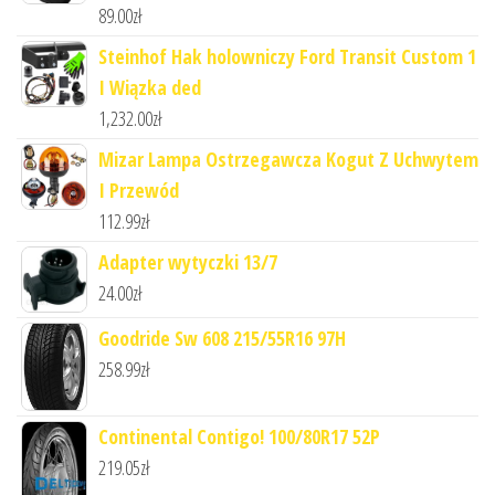
89.00
zł
Steinhof Hak holowniczy Ford Transit Custom 1
I Wiązka ded
1,232.00
zł
Mizar Lampa Ostrzegawcza Kogut Z Uchwytem
I Przewód
112.99
zł
Adapter wytyczki 13/7
24.00
zł
Goodride Sw 608 215/55R16 97H
258.99
zł
Continental Contigo! 100/80R17 52P
219.05
zł