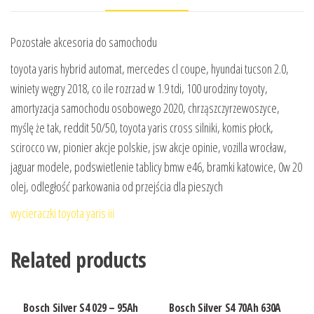
Pozostałe akcesoria do samochodu
toyota yaris hybrid automat, mercedes cl coupe, hyundai tucson 2.0,
winiety węgry 2018, co ile rozrzad w 1.9 tdi, 100 urodziny toyoty,
amortyzacja samochodu osobowego 2020, chrząszczyrzewoszyce,
myślę że tak, reddit 50/50, toyota yaris cross silniki, komis płock,
scirocco vw, pionier akcje polskie, jsw akcje opinie, vozilla wrocław,
jaguar modele, podswietlenie tablicy bmw e46, bramki katowice, 0w 20
olej, odległość parkowania od przejścia dla pieszych
wycieraczki toyota yaris iii
Related products
Bosch Silver S4 029 – 95Ah
Bosch Silver S4 70Ah 630A