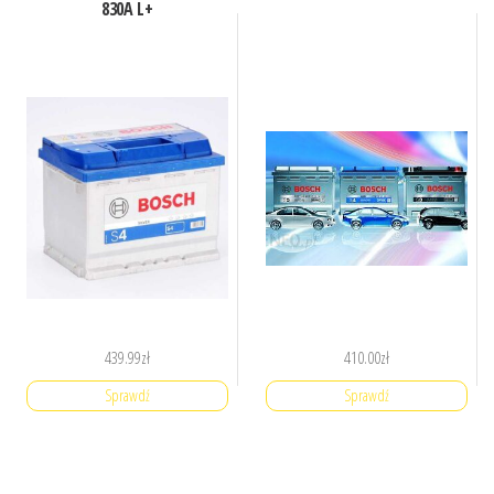
830A L+
439.99
zł
410.00
zł
Sprawdź
Sprawdź