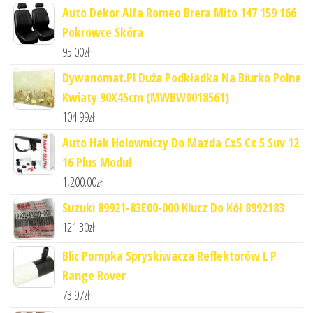
Auto Dekor Alfa Romeo Brera Mito 147 159 166
Pokrowce Skóra
95.00
zł
Dywanomat.Pl Duża Podkładka Na Biurko Polne
Kwiaty 90X45cm (MWBW0018561)
104.99
zł
Auto Hak Holowniczy Do Mazda Cx5 Cx 5 Suv 12
16 Plus Moduł
1,200.00
zł
Suzuki 89921-83E00-000 Klucz Do Kół 8992183
121.30
zł
Blic Pompka Spryskiwacza Reflektorów L P
Range Rover
73.97
zł