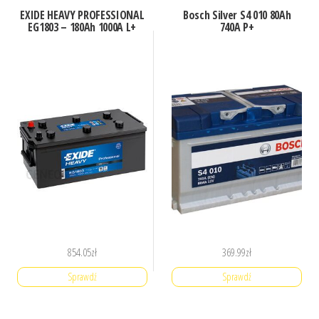
EXIDE HEAVY PROFESSIONAL
Bosch Silver S4 010 80Ah
EG1803 – 180Ah 1000A L+
740A P+
854.05
zł
369.99
zł
Sprawdź
Sprawdź