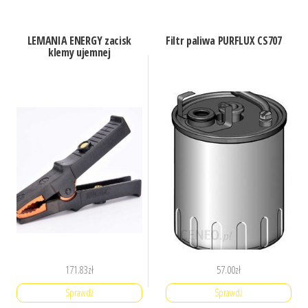
LEMANIA ENERGY zacisk
Filtr paliwa PURFLUX CS707
klemy ujemnej
171.83
zł
57.00
zł
Sprawdź
Sprawdź