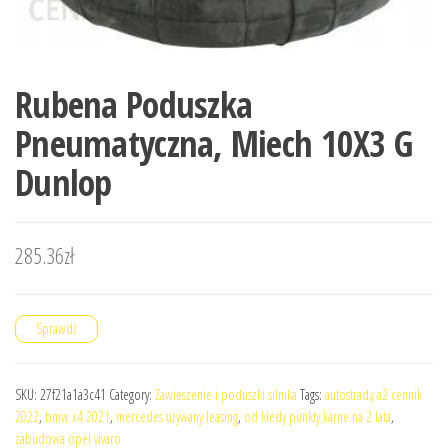
Rubena Poduszka
Pneumatyczna, Miech 10X3 G
Dunlop
285.36
zł
Sprawdź
SKU:
27f21a1a3c41
Category:
Zawieszenie i poduszki silnika
Tags:
autostradą a2 cennik
2022
,
bmw x4 2021
,
mercedes używany leasing
,
od kiedy punkty karne na 2 lata
,
zabudowa opel vivaro