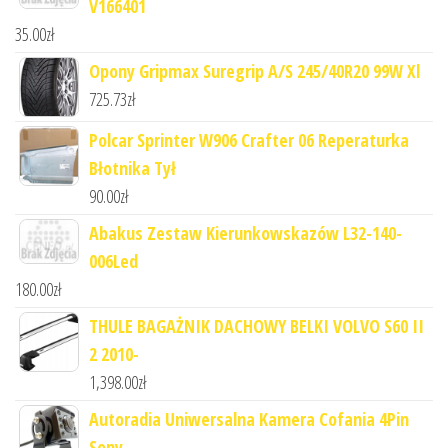
V166401
35.00
zł
Opony Gripmax Suregrip A/S 245/40R20 99W Xl
725.73
zł
Polcar Sprinter W906 Crafter 06 Reperaturka
Błotnika Tył
90.00
zł
Abakus Zestaw Kierunkowskazów L32-140-
006Led
180.00
zł
THULE BAGAŻNIK DACHOWY BELKI VOLVO S60 II
2 2010-
1,398.00
zł
Autoradia Uniwersalna Kamera Cofania 4Pin
Sony