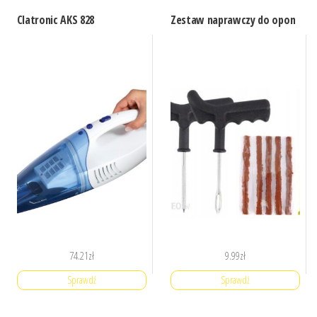
Clatronic AKS 828
Zestaw naprawczy do opon
74.21
zł
9.99
zł
Sprawdź
Sprawdź