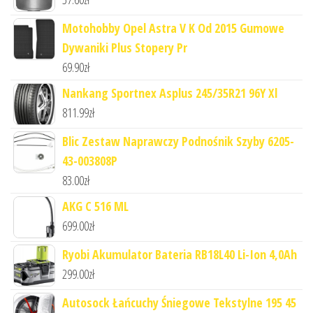
Motohobby Opel Astra V K Od 2015 Gumowe
Dywaniki Plus Stopery Pr
69.90
zł
Nankang Sportnex Asplus 245/35R21 96Y Xl
811.99
zł
Blic Zestaw Naprawczy Podnośnik Szyby 6205-
43-003808P
83.00
zł
AKG C 516 ML
699.00
zł
Ryobi Akumulator Bateria RB18L40 Li-Ion 4,0Ah
299.00
zł
Autosock Łańcuchy Śniegowe Tekstylne 195 45