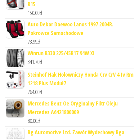
R15
150.00
zł
Auto Dekor Daewoo Lanos 1997 2004R.
Pokrowce Samochodowe
73.99
zł
Winrun R330 225/45R17 94W Xl
341.70
zł
Steinhof Hak Holowniczy Honda Crv CrV 4 Iv Rm
1218 Plus Moduł7
764.00
zł
Mercedes Benz Oe Oryginalny Filtr Oleju
Mercedes A6421800009
80.00
zł
Bg Automotive Ltd. Zawór Wydechowy Bga