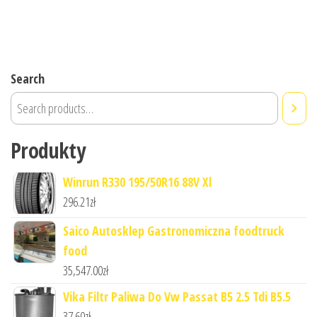
Search
Produkty
Winrun R330 195/50R16 88V Xl
296.21
zł
Saico Autosklep Gastronomiczna foodtruck
food
35,547.00
zł
Vika Filtr Paliwa Do Vw Passat B5 2.5 Tdi B5.5
37.60
zł