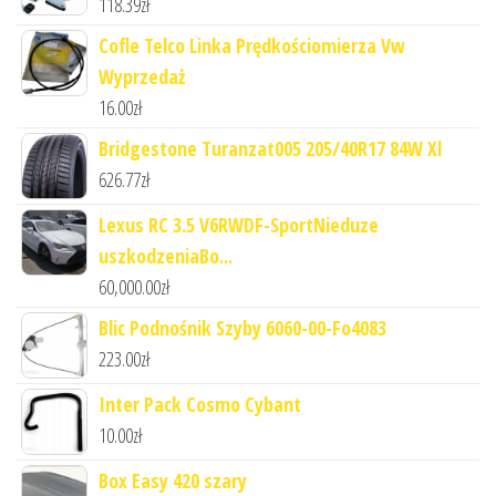
118.39
zł
Cofle Telco Linka Prędkościomierza Vw
Wyprzedaż
16.00
zł
Bridgestone Turanzat005 205/40R17 84W Xl
626.77
zł
Lexus RC 3.5 V6RWDF-SportNieduze
uszkodzeniaBo...
60,000.00
zł
Blic Podnośnik Szyby 6060-00-Fo4083
223.00
zł
Inter Pack Cosmo Cybant
10.00
zł
Box Easy 420 szary