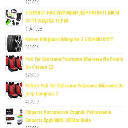
275.00
zł
STEINHOF HAK WYPINANY JEEP PATRIOT MK74
07-11 WIĄZKA 13 PIN
1,041.00
zł
Nexen Winguard Winspike 3 235/40R18 95T
616.00
zł
Pok Ter Skórzane Pokrowce Miarowe Na Fotele
Do Citroen C2
379.00
zł
Pokter Pok Ter Skórzane Pokrowce Miarowe Do
Jeep Compass 2
419.00
zł
Einparts Automotive Czujniki Parkowania
Einparts Epp5400N 165Mm Białe