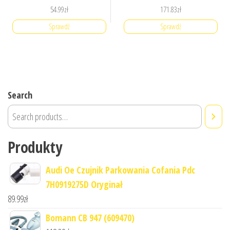
54.99
zł
171.83
zł
Sprawdź
Sprawdź
Search
Produkty
Audi Oe Czujnik Parkowania Cofania Pdc
7H0919275D Oryginał
89.99
zł
Bomann CB 947 (609470)