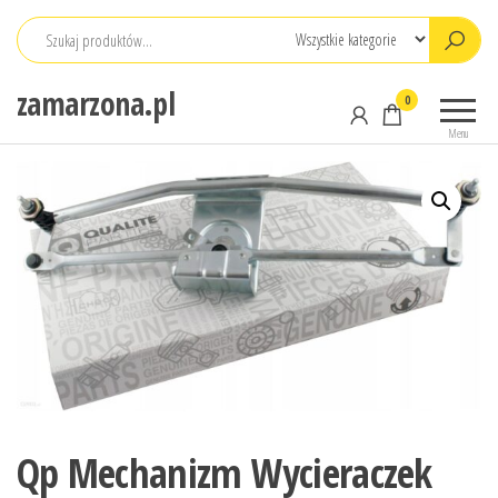
Przejdź
do
treści
zamarzona.pl
0
Menu
Qp Mechanizm Wycieraczek