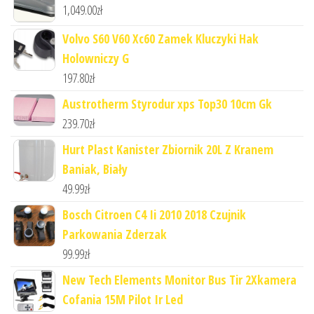
1,049.00
zł
Volvo S60 V60 Xc60 Zamek Kluczyki Hak
Holowniczy G
197.80
zł
Austrotherm Styrodur xps Top30 10cm Gk
239.70
zł
Hurt Plast Kanister Zbiornik 20L Z Kranem
Baniak, Biały
49.99
zł
Bosch Citroen C4 Ii 2010 2018 Czujnik
Parkowania Zderzak
99.99
zł
New Tech Elements Monitor Bus Tir 2Xkamera
Cofania 15M Pilot Ir Led