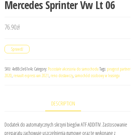
Mercedes Sprinter Vw Lt 06
76.90
zł
Sprawdź
SKU:
4e88c3e61e4c
Category:
Pozostałe akcesoria do samochodu
Tags:
peugeot partner
2020
,
renault express van 2021
,
reno dostawczy
,
samochód osobowy w leasingu
DESCRIPTION
Dodatek do automatycznych skrzyni biegów ATF ADDITIV. Zastosowanie
preparatu zachowuje uszczelnienia gumowe oraz te wykonane z