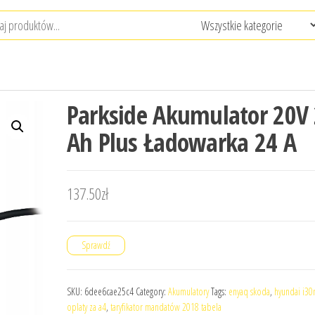
Parkside Akumulator 20V 
Ah Plus Ładowarka 24 A
137.50
zł
Sprawdź
SKU:
6dee6cae25c4
Category:
Akumulatory
Tags:
enyaq skoda
,
hyundai i30n
oplaty za a4
,
taryfikator mandatów 2018 tabela