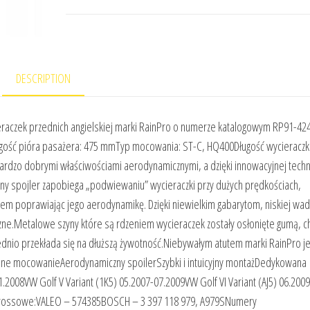
DESCRIPTION
czek przednich angielskiej marki RainPro o numerze katalogowym RP91-424
gość pióra pasażera: 475 mmTyp mocowania: ST-C, HQ400Długość wycieraczki 
ardzo dobrymi właściwościami aerodynamicznymi, a dzięki innowacyjnej techn
lny spojler zapobiega „podwiewaniu” wycieraczki przy dużych prędkościach,
zem poprawiając jego aerodynamikę. Dzięki niewielkim gabarytom, niskiej wad
oczne.Metalowe szyny które są rdzeniem wycieraczek zostały osłonięte gumą, c
dnio przekłada się na dłuższą żywotność.Niebywałym atutem marki RainPro je
ane mocowanieAerodynamiczny spoilerSzybki i intuicyjny montażDedykowana
2008VW Golf V Variant (1K5) 05.2007-07.2009VW Golf VI Variant (AJ5) 06.2009
crossowe:VALEO – 574385BOSCH – 3 397 118 979, A979SNumery