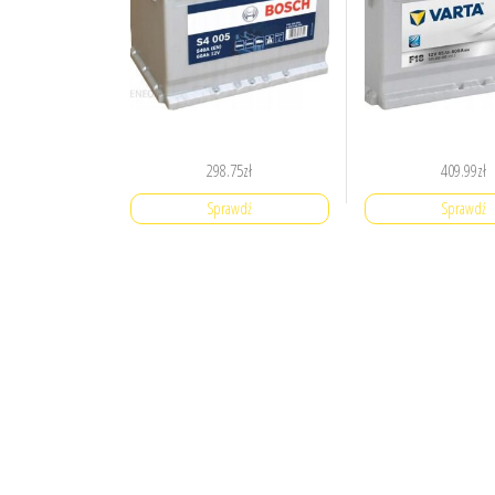
298.75
zł
409.99
zł
Sprawdź
Sprawdź