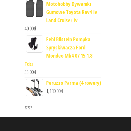
Motohobby Dywaniki
Gumowe Toyota Rav4 Iv
Land Cruiser Iv
40.00
zł
Febi Bilstein Pompka
Spryskiwacza Ford
Mondeo Mk4 07 15 1.8
Tdci
55.00
zł
Peruzzo Parma (4 rowery)
1,180.00
zł
zzzzz