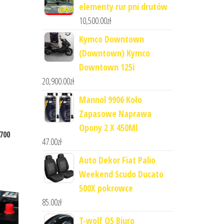
elementy rur pni drutów
10,500.00
zł
Kymco Downtown
(Downtown) Kymco
Downtown 125i
20,900.00
zł
Mannol 9906 Koło
Zapasowe Naprawa
Opony 2 X 450Ml
700
47.00
zł
Auto Dekor Fiat Palio
Weekend Scudo Ducato
500X pokrowce
85.00
zł
T-wolf Q5 Biuro