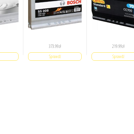
373.99
zł
219.99
zł
Sprawdź
Sprawdź