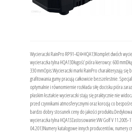
Wycieraczki RainPro RP91-424+HQA13Komplet dwóch wyciera
wycieraczka tylna HQA13Długość pióra kierowcy: 600 mmDłu
330 mmOpis:Wycieraczki marki RainPro charakteryzują się b
grafitowania gumy pracują całkowicie bezszelestnie. Specja
optymalnie i równomiernie rozkłada siłę docisku pióra zara
płaskim kształcie wycieraczki stają się praktycznie nie wid
przed czynnikami atmosferycznymi oraz korozją co bezpośre
bardzo dobry stosunek ceny do jakości produktu.Dedykow
wycieraczka tylna HQA13Zastosowanie:VW Golf V 11.2005-11.
04.2013Numery katalogowe innych producentów, numery 