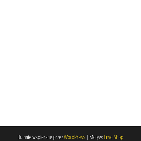
Dumnie wspierane przez
WordPress
|
Motyw:
Envo Shop