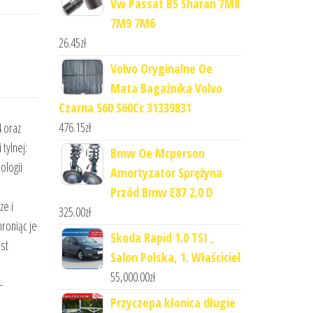
Vw Passat B5 Sharan 7M8
7M9 7M6
26.45
zł
Volvo Oryginalne Oe
Mata Bagażnika Volvo
Czarna S60 S60Cc 31339831
476.15
zł
 oraz
tylnej:
Bmw Oe Mcperson
ologii
Amortyzator Sprężyna
Przód Bmw E87 2.0 D
ze i
325.00
zł
hroniąc je
Skoda Rapid 1.0 TSI ,
st
Salon Polska, 1. Właściciel
55,000.00
zł
-
Przyczepa kłonica długie