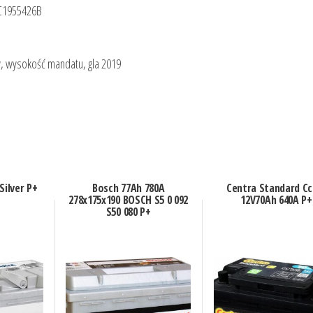
3C1955426B
w, wysokość mandatu, gla 2019
Silver P+
Bosch 77Ah 780A
Centra Standard Cc
278x175x190 BOSCH S5 0 092
12V70Ah 640A P+
S50 080 P+