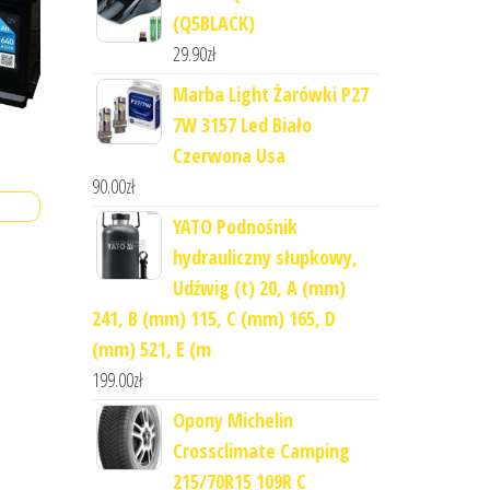
(Q5BLACK)
29.90
zł
Marba Light Żarówki P27
7W 3157 Led Biało
Czerwona Usa
90.00
zł
YATO Podnośnik
hydrauliczny słupkowy,
Udźwig (t) 20, A (mm)
241, B (mm) 115, C (mm) 165, D
(mm) 521, E (m
199.00
zł
Opony Michelin
Crossclimate Camping
215/70R15 109R C