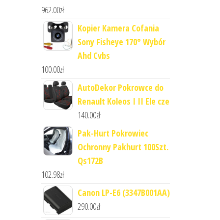
962.00
zł
Kopier Kamera Cofania
Sony Fisheye 170° Wybór
Ahd Cvbs
100.00
zł
AutoDekor Pokrowce do
Renault Koleos I II Ele cze
140.00
zł
Pak-Hurt Pokrowiec
Ochronny Pakhurt 100Szt.
Qs172B
102.98
zł
Canon LP-E6 (3347B001AA)
290.00
zł