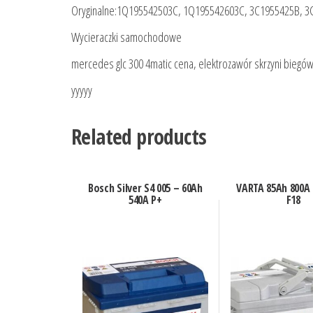
Oryginalne:1Q195542503C, 1Q195542603C, 3C1955425B, 
Wycieraczki samochodowe
mercedes glc 300 4matic cena, elektrozawór skrzyni biegó
yyyyy
Related products
Bosch Silver S4 005 – 60Ah
VARTA 85Ah 800A 
540A P+
F18