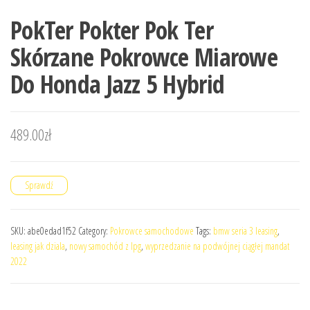
PokTer Pokter Pok Ter
Skórzane Pokrowce Miarowe
Do Honda Jazz 5 Hybrid
489.00
zł
Sprawdź
SKU:
abe0edad1f52
Category:
Pokrowce samochodowe
Tags:
bmw seria 3 leasing
,
leasing jak dziala
,
nowy samochód z lpg
,
wyprzedzanie na podwójnej ciągłej mandat
2022