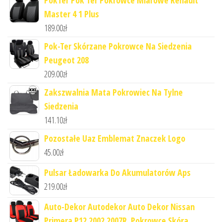
PokTer Pok Ter Pokrowce Miarowe Renault
Master 4 1 Plus
189.00
zł
Pok-Ter Skórzane Pokrowce Na Siedzenia
Peugeot 208
209.00
zł
Zakszwalnia Mata Pokrowiec Na Tylne
Siedzenia
141.10
zł
Pozostałe Uaz Emblemat Znaczek Logo
45.00
zł
Pulsar Ładowarka Do Akumulatorów Aps
219.00
zł
Auto-Dekor Autodekor Auto Dekor Nissan
Primera P12 2002 2007R. Pokrowce Skóra