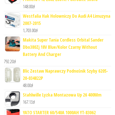
148.00
zł
Westfalia Hak Holowniczy Do Audi A4 Limuzyna
2007-2015
1,703.00
zł
Makita Super Tania Cordless Orbital Sander
Dbo380Zj 18V Blue/Kolor Czarny Without
Battery And Charger
792.20
zł
Blic Zestaw Naprawczy Podnośnik Szyby 6205-
20-034822P
48.00
zł
Stahlwille Lyzka Montazowa Up 26 400Mm
167.13
zł
YATO STARTER 60/540A 1000AH YT-83062