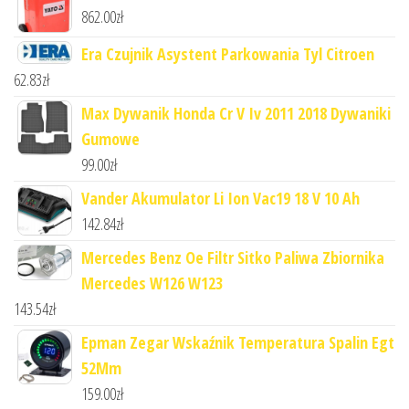
862.00
zł
Era Czujnik Asystent Parkowania Tyl Citroen
62.83
zł
Max Dywanik Honda Cr V Iv 2011 2018 Dywaniki
Gumowe
99.00
zł
Vander Akumulator Li Ion Vac19 18 V 10 Ah
142.84
zł
Mercedes Benz Oe Filtr Sitko Paliwa Zbiornika
Mercedes W126 W123
143.54
zł
Epman Zegar Wskaźnik Temperatura Spalin Egt
52Mm
159.00
zł