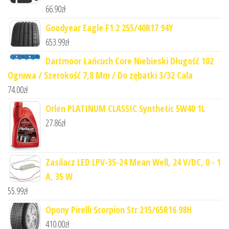
66.90
zł
Goodyear Eagle F1 2 255/40R17 94Y
653.99
zł
Dartmoor Łańcuch Core Niebieski Długość 102
Ogniwa / Szerokość 7,8 Mm / Do zębatki 3/32 Cala
74.00
zł
Orlen PLATINUM CLASSIC Synthetic 5W40 1L
27.86
zł
Zasilacz LED LPV-35-24 Mean Well, 24 V/DC, 0 - 1
A, 35 W
55.99
zł
Opony Pirelli Scorpion Str 215/65R16 98H
410.00
zł