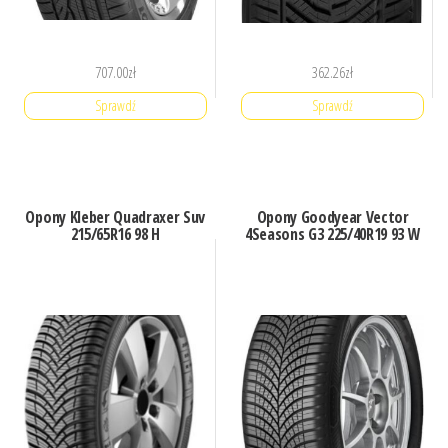
707.00
zł
362.26
zł
Sprawdź
Sprawdź
Opony Kleber Quadraxer Suv
Opony Goodyear Vector
215/65R16 98 H
4Seasons G3 225/40R19 93 W