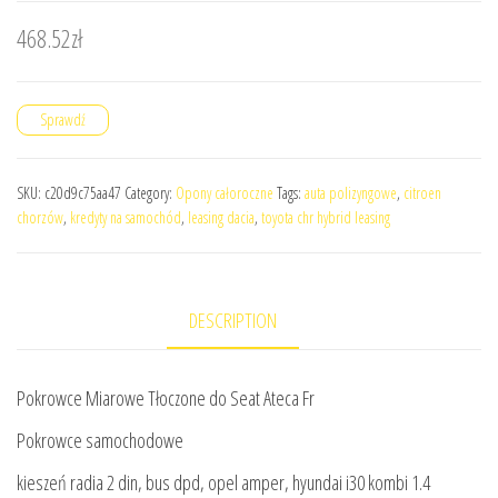
468.52
zł
Sprawdź
SKU:
c20d9c75aa47
Category:
Opony całoroczne
Tags:
auta polizyngowe
,
citroen
chorzów
,
kredyty na samochód
,
leasing dacia
,
toyota chr hybrid leasing
DESCRIPTION
Pokrowce Miarowe Tłoczone do Seat Ateca Fr
Pokrowce samochodowe
kieszeń radia 2 din, bus dpd, opel amper, hyundai i30 kombi 1.4