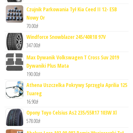
Czujnik Parkowania Tył Kia Ceed II 12- E5B
Nowy Or
70.00
zł
Windforce Snowblazer 245/40R18 97V
347.00
zł
Max Dywanik Volkswagen T Cross Suv 2019
Dywaniki Plus Mata
190.00
zł
Athena Uszczelka Pokrywy Sprzęgła Aprilia 125
Tuareg
16.90
zł
Opony Toyo Celsius As2 235/55R17 103W Xl
578.00
zł