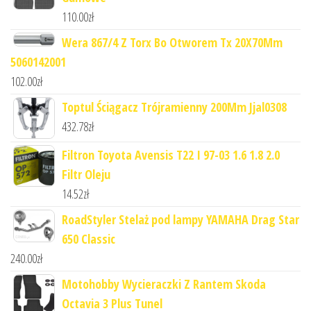
110.00
zł
Wera 867/4 Z Torx Bo Otworem Tx 20X70Mm
5060142001
102.00
zł
Toptul Ściągacz Trójramienny 200Mm Jjal0308
432.78
zł
Filtron Toyota Avensis T22 I 97-03 1.6 1.8 2.0
Filtr Oleju
14.52
zł
RoadStyler Stelaż pod lampy YAMAHA Drag Star
650 Classic
240.00
zł
Motohobby Wycieraczki Z Rantem Skoda
Octavia 3 Plus Tunel