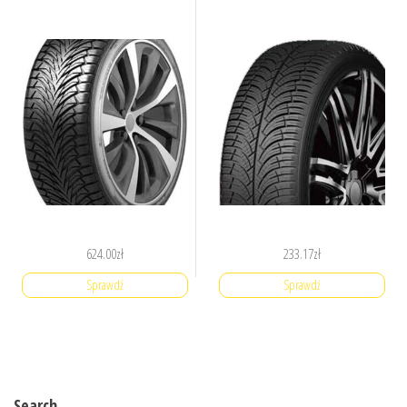
624.00
zł
233.17
zł
Sprawdź
Sprawdź
Search