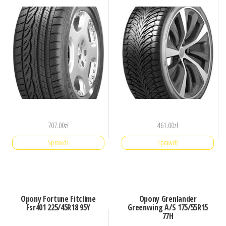
707.00
zł
461.00
zł
Sprawdź
Sprawdź
Opony Fortune Fitclime
Opony Grenlander
Fsr401 225/45R18 95Y
Greenwing A/S 175/55R15
77H