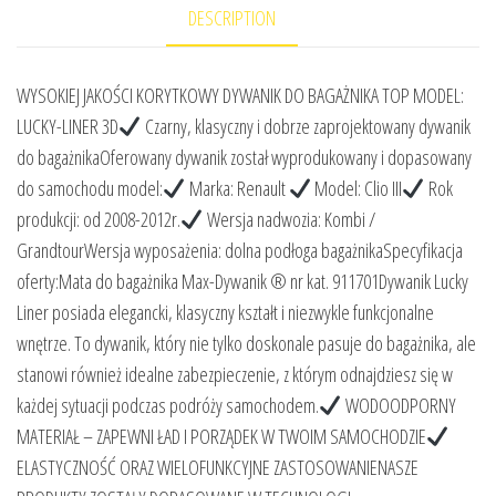
DESCRIPTION
WYSOKIEJ JAKOŚCI KORYTKOWY DYWANIK DO BAGAŻNIKA TOP MODEL:
LUCKY-LINER 3D
Czarny, klasyczny i dobrze zaprojektowany dywanik
do bagażnikaOferowany dywanik został wyprodukowany i dopasowany
do samochodu model:
Marka: Renault
Model: Clio III
Rok
produkcji: od 2008-2012r.
Wersja nadwozia: Kombi /
GrandtourWersja wyposażenia: dolna podłoga bagażnikaSpecyfikacja
oferty:Mata do bagażnika Max-Dywanik ® nr kat. 911701Dywanik Lucky
Liner posiada elegancki, klasyczny kształt i niezwykle funkcjonalne
wnętrze. To dywanik, który nie tylko doskonale pasuje do bagażnika, ale
stanowi również idealne zabezpieczenie, z którym odnajdziesz się w
każdej sytuacji podczas podróży samochodem.
WODOODPORNY
MATERIAŁ – ZAPEWNI ŁAD I PORZĄDEK W TWOIM SAMOCHODZIE
ELASTYCZNOŚĆ ORAZ WIELOFUNKCYJNE ZASTOSOWANIENASZE