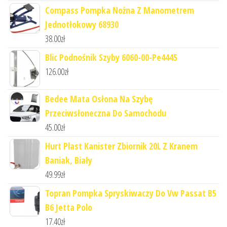
Compass Pompka Nożna Z Manometrem
Jednotłokowy 68930
38.00
zł
Blic Podnośnik Szyby 6060-00-Pe4445
126.00
zł
Bedee Mata Osłona Na Szybę
Przeciwsłoneczna Do Samochodu
45.00
zł
Hurt Plast Kanister Zbiornik 20L Z Kranem
Baniak, Biały
49.99
zł
Topran Pompka Spryskiwaczy Do Vw Passat B5
B6 Jetta Polo
17.40
zł