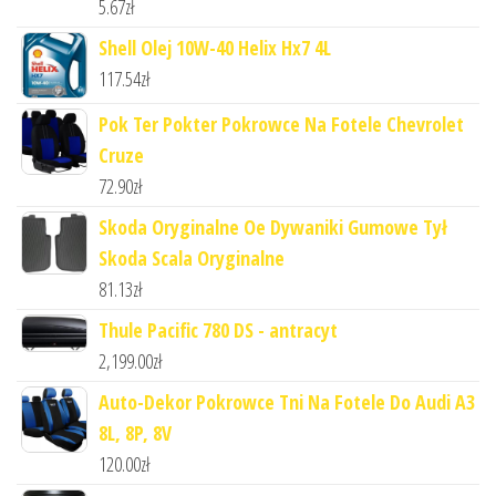
5.67
zł
Shell Olej 10W-40 Helix Hx7 4L
117.54
zł
Pok Ter Pokter Pokrowce Na Fotele Chevrolet
Cruze
72.90
zł
Skoda Oryginalne Oe Dywaniki Gumowe Tył
Skoda Scala Oryginalne
81.13
zł
Thule Pacific 780 DS - antracyt
2,199.00
zł
Auto-Dekor Pokrowce Tni Na Fotele Do Audi A3
8L, 8P, 8V
120.00
zł