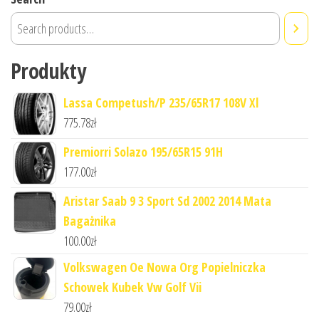
Produkty
Lassa Competush/P 235/65R17 108V Xl
775.78
zł
Premiorri Solazo 195/65R15 91H
177.00
zł
Aristar Saab 9 3 Sport Sd 2002 2014 Mata
Bagażnika
100.00
zł
Volkswagen Oe Nowa Org Popielniczka
Schowek Kubek Vw Golf Vii
79.00
zł