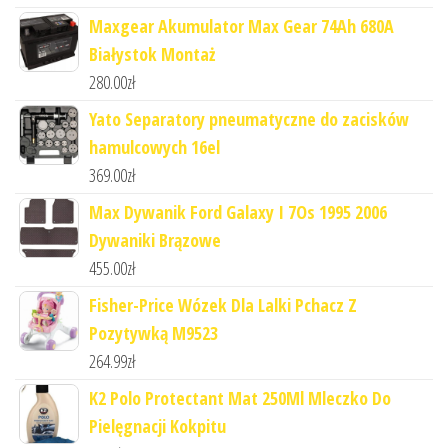
Maxgear Akumulator Max Gear 74Ah 680A
Białystok Montaż
280.00
zł
Yato Separatory pneumatyczne do zacisków
hamulcowych 16el
369.00
zł
Max Dywanik Ford Galaxy I 7Os 1995 2006
Dywaniki Brązowe
455.00
zł
Fisher-Price Wózek Dla Lalki Pchacz Z
Pozytywką M9523
264.99
zł
K2 Polo Protectant Mat 250Ml Mleczko Do
Pielęgnacji Kokpitu