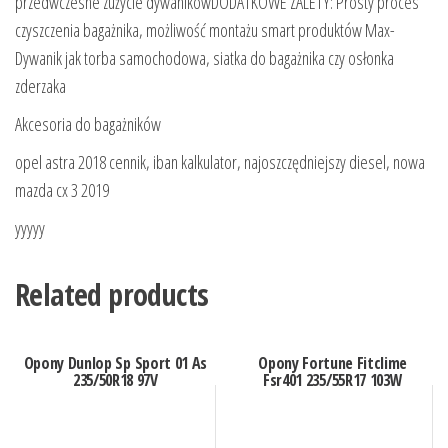
przedwczesne zużycie dywanikówDODATKOWE ZALETY: Prosty proces
czyszczenia bagażnika, możliwość montażu smart produktów Max-
Dywanik jak torba samochodowa, siatka do bagażnika czy osłonka
zderzaka
Akcesoria do bagażników
opel astra 2018 cennik, iban kalkulator, najoszczędniejszy diesel, nowa
mazda cx 3 2019
yyyyy
Related products
Opony Dunlop Sp Sport 01 As
Opony Fortune Fitclime
235/50R18 97V
Fsr401 235/55R17 103W