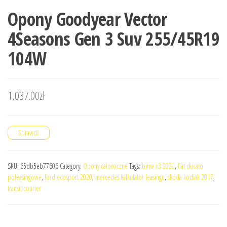
Opony Goodyear Vector
4Seasons Gen 3 Suv 255/45R19
104W
1,037.00
zł
Sprawdź
SKU:
65db5eb77606
Category:
Opony całoroczne
Tags:
bmw x3 2020
,
fiat ducato
poleasingowe
,
ford ecosport 2020
,
mercedes kalkulator leasingu
,
skoda kodiak 2017
,
transit courier