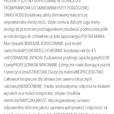
PRODUKTY ZOSTAŁY DOPASOWANE W TECHNOLOGI
TRÓJWYMIAROWEGO SKANOWANIA PŁYTY PODŁOGOWEJ
SAMOCHODU.Dodatkową zaletą oferowanej maty jest jej
niepowtarzalna elastyczność, dzięki czemu w dalszym ciągu mamy
dostęp do przestrzeni pod bagażnikiem (możliwość podnoszenia półki
w celu dostępu do schowków czy koła zapasowego).POLSKA MARKA:
Max-Dywanik ®IDEALNE DOPASOWANIE: pod model
samochoduWYSOKI BRZEG OCHRONNY: korytkowy rant do 4-5
cmPOZBAWIONE ZAPACHU: Pozbawione przykrego zapachu gumyKOLOR:
CzarnyPROFESJONALNE WYKONANIE: Estetyczne rowki zbierające piasek
i zanieczyszczeniaSTRUKTURA: Elastyczny materiałBEZPIECZEŃSTWO:
Całkowicie bezpieczne dla zdrowia (nie zawiera toksycznych
substancji)WZMOCNIENIE: Trwała, wodoodporna i odporna na działanie
wysokich oraz niskich temperatur, olejów i środków
chemicznychWYSOKA JAKOŚĆ: Wysokogatunkowy surowiec
odpowiednio dobranej jakości zapewnia wytrzymałość i odporność na