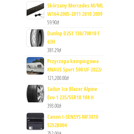
Skórzany Mercedes M/ML
W164 2005-2011 2010 2009
59.90
zł
Dunlop D251 130/70R18 F
63H
381.29
zł
Przyczepa kempingowa
KNAUS Sport 500 UF 2022r
121,200.00
zł
Sailun Ice Blazer Alpine
Evo 1 235/55R18 104 H
393.00
zł
Canon I-SENSYS MF3010
5252B004
752.00
zł