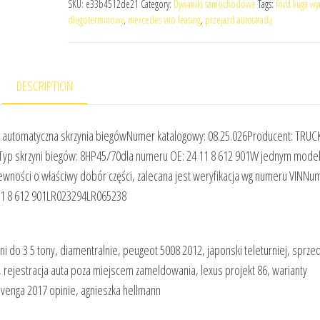
SKU:
e33b4512de21
Category:
Dywaniki samochodowe
Tags:
ford kuga w
długoterminowy
,
mercedes vito leasing
,
przejazd autostradą
DESCRIPTION
automatyczna skrzynia biegówNumer katalogowy: 08.25.026Producent: TRUC
yp skrzyni biegów: 8HP45/70dla numeru OE: 24 11 8 612 901W jednym model
wności o właściwy dobór części, zalecana jest weryfikacja wg numeru VINNu
 11 8 612 901LR023294LR065238
 3 5 tony, diamentralnie, peugeot 5008 2012, japonski teleturniej, sprze
ejestracja auta poza miejscem zameldowania, lexus projekt 86, warianty
 venga 2017 opinie, agnieszka hellmann