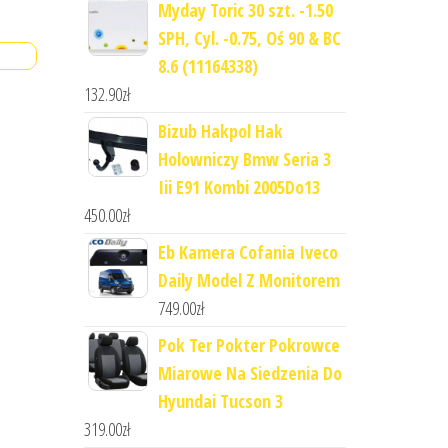
Myday Toric 30 szt. -1.50
SPH, Cyl. -0.75, Oś 90 & BC
8.6 (11164338)
132.90
zł
Bizub Hakpol Hak
Holowniczy Bmw Seria 3
Iii E91 Kombi 2005Do13
450.00
zł
Eb Kamera Cofania Iveco
Daily Model Z Monitorem
749.00
zł
Pok Ter Pokter Pokrowce
Miarowe Na Siedzenia Do
Hyundai Tucson 3
319.00
zł