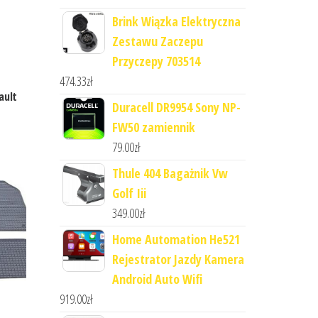
Brink Wiązka Elektryczna
Zestawu Zaczepu
Przyczepy 703514
474.33
zł
ault
Duracell DR9954 Sony NP-
FW50 zamiennik
79.00
zł
Thule 404 Bagażnik Vw
Golf Iii
349.00
zł
Home Automation He521
Rejestrator Jazdy Kamera
Android Auto Wifi
919.00
zł