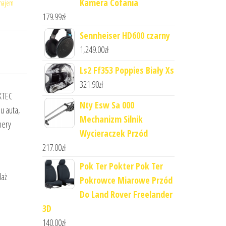
Kamera Cofania
ynajem
179.99
zł
Sennheiser HD600 czarny
1,249.00
zł
Ls2 Ff353 Poppies Biały Xs
321.90
zł
KTEC
Nty Esw Sa 000
u auta,
Mechanizm Silnik
mery
Wycieraczek Przód
217.00
zł
Pok Ter Pokter Pok Ter
daż
Pokrowce Miarowe Przód
Do Land Rover Freelander
3D
140.00
zł