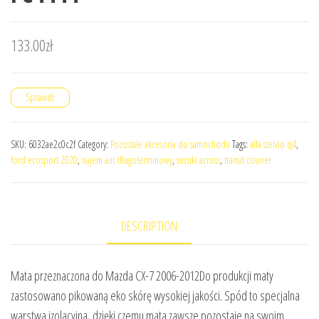
133.00
zł
Sprawdź
SKU:
6032ae2c0c2f
Category:
Pozostałe akcesoria do samochodu
Tags:
alfa stelvio q4
,
ford ecosport 2020
,
najem aut długoterminowy
,
suzuki across
,
transit courier
DESCRIPTION
Mata przeznaczona do Mazda CX-7 2006-2012Do produkcji maty
zastosowano pikowaną eko skórę wysokiej jakości. Spód to specjalna
warstwa izolacyjna, dzięki czemu mata zawsze pozostaje na swoim