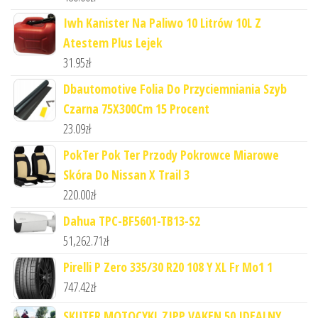
Iwh Kanister Na Paliwo 10 Litrów 10L Z
Atestem Plus Lejek
31.95
zł
Dbautomotive Folia Do Przyciemniania Szyb
Czarna 75X300Cm 15 Procent
23.09
zł
PokTer Pok Ter Przody Pokrowce Miarowe
Skóra Do Nissan X Trail 3
220.00
zł
Dahua TPC-BF5601-TB13-S2
51,262.71
zł
Pirelli P Zero 335/30 R20 108 Y XL Fr Mo1 1
747.42
zł
SKUTER MOTOCYKL ZIPP VAKEN 50 IDEALNY