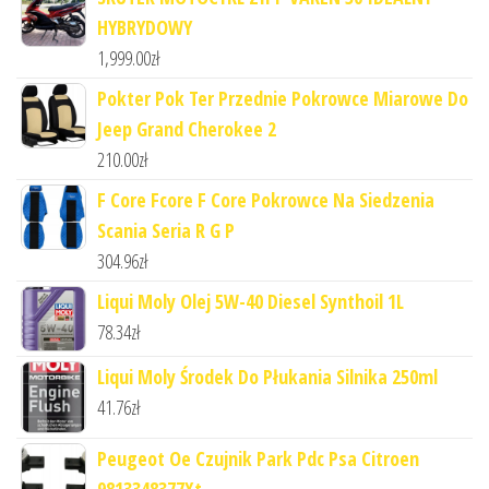
HYBRYDOWY
1,999.00
zł
Pokter Pok Ter Przednie Pokrowce Miarowe Do
Jeep Grand Cherokee 2
210.00
zł
F Core Fcore F Core Pokrowce Na Siedzenia
Scania Seria R G P
304.96
zł
Liqui Moly Olej 5W-40 Diesel Synthoil 1L
78.34
zł
Liqui Moly Środek Do Płukania Silnika 250ml
41.76
zł
Peugeot Oe Czujnik Park Pdc Psa Citroen