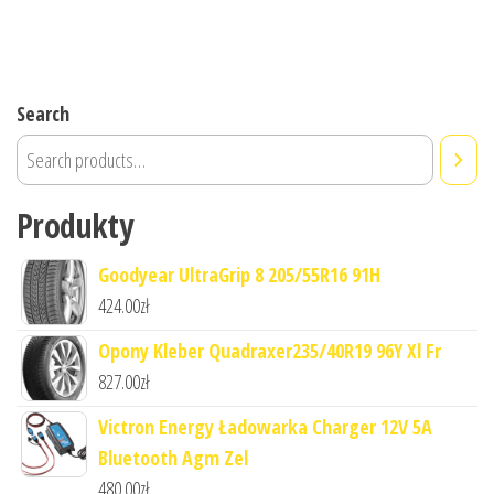
Search
Produkty
Goodyear UltraGrip 8 205/55R16 91H
424.00
zł
Opony Kleber Quadraxer235/40R19 96Y Xl Fr
827.00
zł
Victron Energy Ładowarka Charger 12V 5A
Bluetooth Agm Zel
480.00
zł