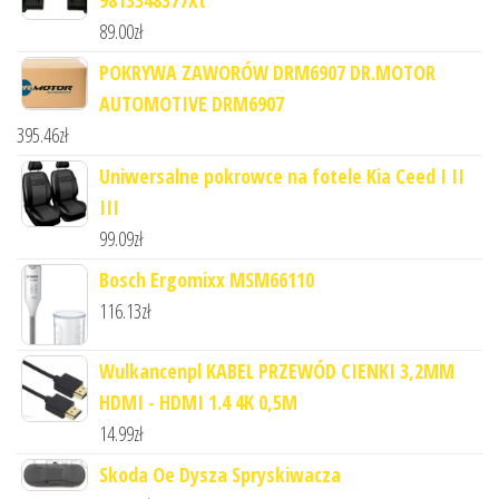
9813348377Xt
89.00
zł
POKRYWA ZAWORÓW DRM6907 DR.MOTOR
AUTOMOTIVE DRM6907
395.46
zł
Uniwersalne pokrowce na fotele Kia Ceed I II
III
99.09
zł
Bosch Ergomixx MSM66110
116.13
zł
Wulkancenpl KABEL PRZEWÓD CIENKI 3,2MM
HDMI - HDMI 1.4 4K 0,5M
14.99
zł
Skoda Oe Dysza Spryskiwacza