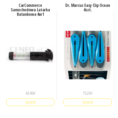
CarCommerce
Dr. Marcus Easy Clip Ocean
Samochodowa Latarka
4szt.
Ratunkowa 4w1
63.00
zł
15.23
zł
Sprawdź
Sprawdź