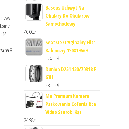
Baseus Uchwyt Na
Okulary Do Okularów
worzyw
Samochodowy
ekom z
40.00
zł
ność
Seat Oe Oryginalny Filtr
za na 8
Kabinowy 1S0819669
124.00
zł
Dunlop D251 130/70R18 F
63H
381.29
zł
Me Premium Kamera
Parkowania Cofania Rca
Video Szeroki Kąt
24.98
zł