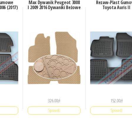
gumowe
Max Dywanik Peugeot 3008
Rezaw-Plast Gum
06 (2017)
I 2009 2016 Dywaniki Beżowe
Toyota Auris II
326.00
zł
152.00
zł
Sprawdź
Sprawdź