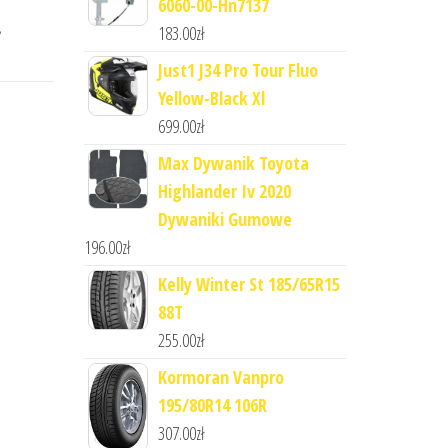
6060-00-Hn7137
,
183.00
zł
Just1 J34 Pro Tour Fluo
Yellow-Black Xl
699.00
zł
Max Dywanik Toyota
Highlander Iv 2020
Dywaniki Gumowe
196.00
zł
Kelly Winter St 185/65R15
88T
255.00
zł
Kormoran Vanpro
195/80R14 106R
307.00
zł