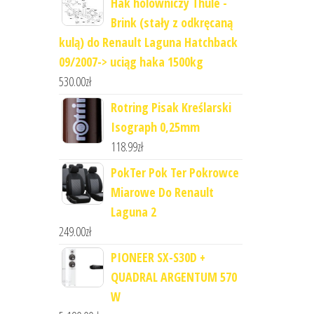
Hak holowniczy Thule -
Brink (stały z odkręcaną
kulą) do Renault Laguna Hatchback
09/2007-> uciąg haka 1500kg
530.00
zł
Rotring Pisak Kreślarski
Isograph 0,25mm
118.99
zł
PokTer Pok Ter Pokrowce
Miarowe Do Renault
Laguna 2
249.00
zł
PIONEER SX-S30D +
QUADRAL ARGENTUM 570
W