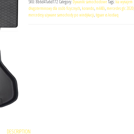
SKU:
8b6d41a6d172
Category:
Dywaniki samochodowe
Tags:
kia wynajem
długoterminowy dla osób fizycznych
,
korando
,
m440i
,
mercedes glc 2020
mercedesy używane samochody po windykacji
,
tiguan vs kodiaq
DESCRIPTION