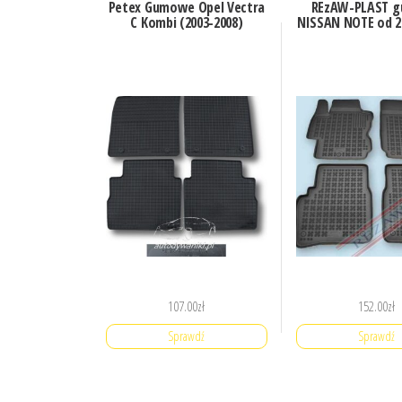
Petex Gumowe Opel Vectra
REzAW-PLAST 
C Kombi (2003-2008)
NISSAN NOTE od 20
107.00
zł
152.00
zł
Sprawdź
Sprawdź