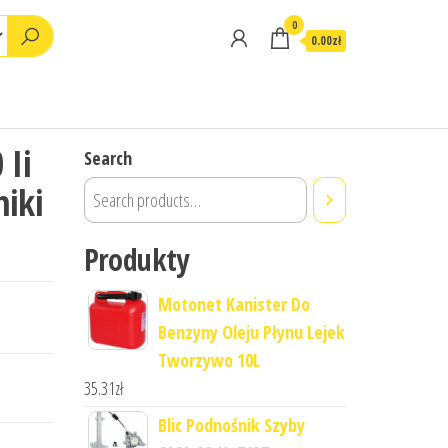
0
0.00zł
 Ii
Search
iki
Produkty
Motonet Kanister Do
Benzyny Oleju Płynu Lejek
Tworzywo 10L
35.31
zł
Blic Podnośnik Szyby