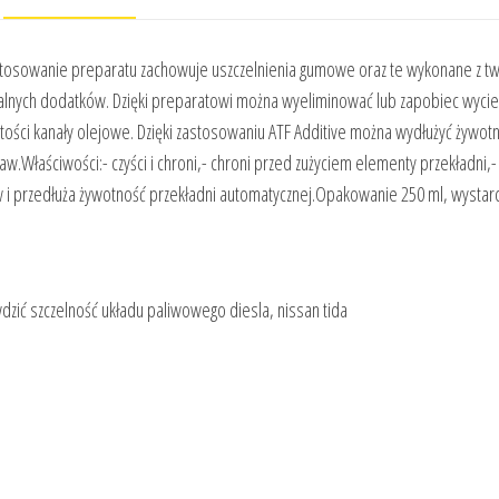
astosowanie preparatu zachowuje uszczelnienia gumowe oraz te wykonane z t
jalnych dodatków. Dzięki preparatowi można wyeliminować lub zapobiec wyci
stości kanały olejowe. Dzięki zastosowaniu ATF Additive można wydłużyć żywot
w.Właściwości:- czyści i chroni,- chroni przed zużyciem elementy przekładni,-
raw i przedłuża żywotność przekładni automatycznej.Opakowanie 250 ml, wystarc
zić szczelność układu paliwowego diesla, nissan tida