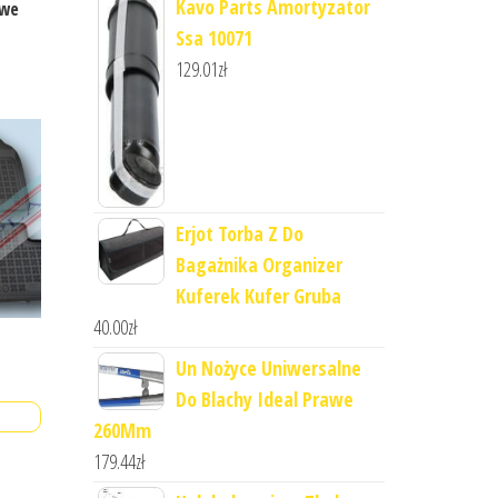
Kavo Parts Amortyzator
owe
Ssa 10071
129.01
zł
Erjot Torba Z Do
Bagażnika Organizer
Kuferek Kufer Gruba
40.00
zł
Un Nożyce Uniwersalne
Do Blachy Ideal Prawe
260Mm
179.44
zł