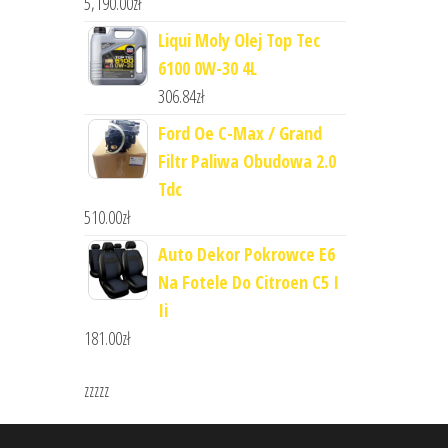
5,190.00
zł
Liqui Moly Olej Top Tec
6100 0W-30 4L
306.84
zł
Ford Oe C-Max / Grand
Filtr Paliwa Obudowa 2.0
Tdc
510.00
zł
Auto Dekor Pokrowce E6
Na Fotele Do Citroen C5 I
Ii
181.00
zł
zzzzz