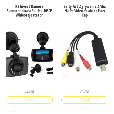
R2 Invest Kamera
Selty Ac6 Zgrywanie Z Vhs
Samochodowa Full Hd 1080P
Na Pc Video Grabber Easy
Wideorejestator
Cap
82.80
zł
34.79
zł
Sprawdź
Sprawdź