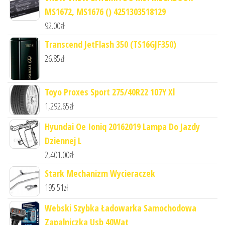
MS1672, MS1676 () 4251303518129
92.00
zł
Transcend JetFlash 350 (TS16GJF350)
26.85
zł
Toyo Proxes Sport 275/40R22 107Y Xl
1,292.65
zł
Hyundai Oe Ioniq 20162019 Lampa Do Jazdy
Dziennej L
2,401.00
zł
Stark Mechanizm Wycieraczek
195.51
zł
Webski Szybka Ładowarka Samochodowa
Zapalniczka Usb 40Wat