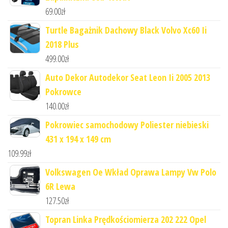
69.00
zł
Turtle Bagażnik Dachowy Black Volvo Xc60 Ii
2018 Plus
499.00
zł
Auto Dekor Autodekor Seat Leon Ii 2005 2013
Pokrowce
140.00
zł
Pokrowiec samochodowy Poliester niebieski
431 x 194 x 149 cm
109.99
zł
Volkswagen Oe Wkład Oprawa Lampy Vw Polo
6R Lewa
127.50
zł
Topran Linka Prędkościomierza 202 222 Opel