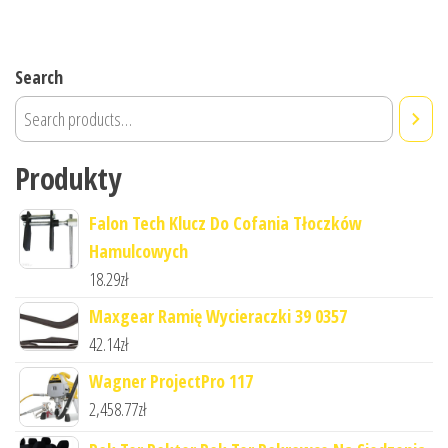
Search
Produkty
Falon Tech Klucz Do Cofania Tłoczków
Hamulcowych
18.29
zł
Maxgear Ramię Wycieraczki 39 0357
42.14
zł
Wagner ProjectPro 117
2,458.77
zł