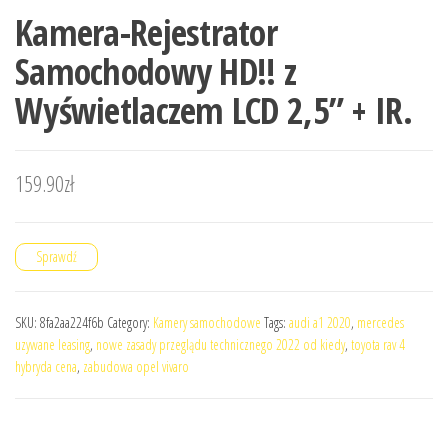
Kamera-Rejestrator
Samochodowy HD!! z
Wyświetlaczem LCD 2,5” + IR.
159.90
zł
Sprawdź
SKU:
8fa2aa224f6b
Category:
Kamery samochodowe
Tags:
audi a1 2020
,
mercedes
uzywane leasing
,
nowe zasady przeglądu technicznego 2022 od kiedy
,
toyota rav 4
hybryda cena
,
zabudowa opel vivaro