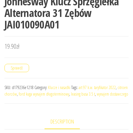
Jonnesway Klucz Sprzęgiełka
Alternatora 31 Zębów
JAI010090A01
19.90
zł
Sprawdź
SKU:
d179236e1218
Category:
Klucze i nasadki
Tags:
art 97 k.w. taryfikator 2022
,
citroen
chorzów
,
ford kuga wynajem długoterminowy
,
leasing busa 3.5 t
,
wynajem dostawczego
DESCRIPTION