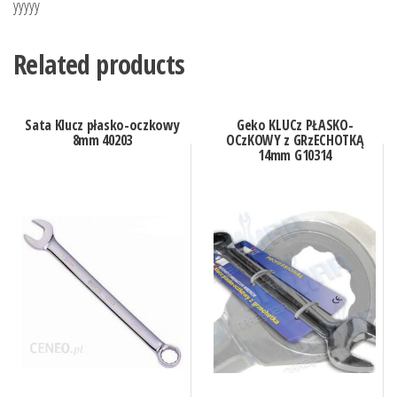
yyyyy
Related products
Sata Klucz płasko-oczkowy
Geko KLUCz PŁASKO-
8mm 40203
OCzKOWY z GRzECHOTKĄ
14mm G10314