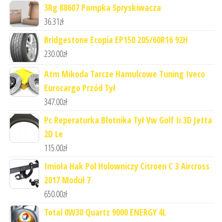
3Rg 88607 Pompka Spryskiwacza
36.31
zł
Bridgestone Ecopia EP150 205/60R16 92H
230.00
zł
Atm Mikoda Tarcze Hamulcowe Tuning Iveco
Eurocargo Przód Tył
347.00
zł
Pc Reperaturka Błotnika Tył Vw Golf Ii 3D Jetta
2D Le
115.00
zł
Imioła Hak Pol Holowniczy Citroen C 3 Aircross
2017 Moduł 7
650.00
zł
Total 0W30 Quartz 9000 ENERGY 4L