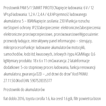
Prostownik PAM 5/1 SMART PIROTECNapięcie ładowania: 6 V / 12
VPrąd ładowania: 1,2 A / 2,4 A / 4,8 APojemność ładowanego
akumulatora: 5 – 80AhNapięcie zasilania: 230 VFunkcja rozruchu:
nieStopień ochrony: IP23Zabezpieczenie: elektroniczneZabezpieczenia:
elektroniczne przeciwprzepieciowe, przeciwzwarcioweWyposażenie:
przewody ładujące, interaktywny panel informacyjno – sterujący,
mikroprocesorFunkcje: ładowanie akumulatorów motocykli,
samochodów, łodzi itd; kwasowych, żelowych i typu AGMWaga: 0,6
kgWymiary produktu: 18 x 6 x 11 cmGwarancja: 2 lataInformacje
dodatkowe: 5-cio stopniowy proces ładowania, funkcja renowancji
akumulatora; gwarancja D2D – „od drzwi do drzw”.Kod PKWiU:
27.11.50.0Kod EAN: 5907528335377
Prostowniki do akumulatorów
fiat doblo 2016, toyota corolla 1.6, kia ceed 1.6 gdi, filtr powietrza bizon