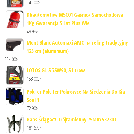
141.00
zł
Dbautomotive M5C01 Gaśnica Samochodowa
1Kg Gwarancja 5 Lat Plus Wie
49.98
zł
Mont Blanc Automaxi AMC na reling tradycyjny
125 cm (aluminium)
554.00
zł
LOTOS GL-5 75W90, 5 litrów
153.00
zł
PokTer Pok Ter Pokrowce Na Siedzenia Do Kia
Soul 1
72.90
zł
Hans Ściągacz Trójramienny 75Mm 532303
181.67
zł