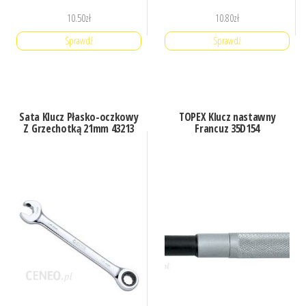
10.50
zł
10.80
zł
Sprawdź
Sprawdź
Sata Klucz Płasko-oczkowy
TOPEX Klucz nastawny
Z Grzechotką 21mm 43213
Francuz 35D154