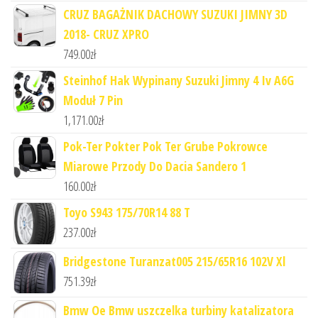
CRUZ BAGAŻNIK DACHOWY SUZUKI JIMNY 3D
2018- CRUZ XPRO
749.00
zł
Steinhof Hak Wypinany Suzuki Jimny 4 Iv A6G
Moduł 7 Pin
1,171.00
zł
Pok-Ter Pokter Pok Ter Grube Pokrowce
Miarowe Przody Do Dacia Sandero 1
160.00
zł
Toyo S943 175/70R14 88 T
237.00
zł
Bridgestone Turanzat005 215/65R16 102V Xl
751.39
zł
Bmw Oe Bmw uszczelka turbiny katalizatora