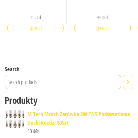
71.24
zł
93.98
zł
Sprawdź
Sprawdź
Search
Produkty
M Tech Mtech Żarówka 2W T6 5 Podświetlenia
Deski Rozdzi 10Szt
10.46
zł