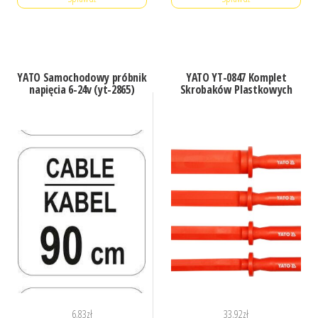
YATO Samochodowy próbnik
YATO YT-0847 Komplet
napięcia 6-24v (yt-2865)
Skrobaków Plastkowych
6.83
zł
33.92
zł