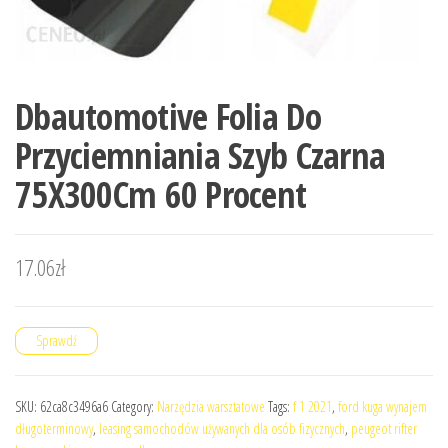
Dbautomotive Folia Do
Przyciemniania Szyb Czarna
75X300Cm 60 Procent
17.06
zł
Sprawdź
SKU:
62ca8c3496a6
Category:
Narzędzia warsztatowe
Tags:
f 1 2021
,
ford kuga wynajem
długoterminowy
,
leasing samochodów używanych dla osób fizycznych
,
peugeot rifter