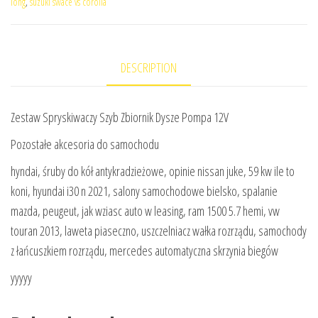
long
,
suzuki swace vs corolla
DESCRIPTION
Zestaw Spryskiwaczy Szyb Zbiornik Dysze Pompa 12V
Pozostałe akcesoria do samochodu
hyndai, śruby do kół antykradzieżowe, opinie nissan juke, 59 kw ile to
koni, hyundai i30 n 2021, salony samochodowe bielsko, spalanie
mazda, peugeut, jak wziasc auto w leasing, ram 1500 5.7 hemi, vw
touran 2013, laweta piaseczno, uszczelniacz wałka rozrządu, samochody
z łańcuszkiem rozrządu, mercedes automatyczna skrzynia biegów
yyyyy