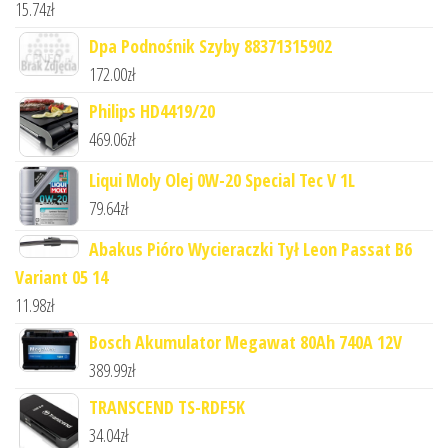
15.74
zł
Dpa Podnośnik Szyby 88371315902
172.00
zł
Philips HD4419/20
469.06
zł
Liqui Moly Olej 0W-20 Special Tec V 1L
79.64
zł
Abakus Pióro Wycieraczki Tył Leon Passat B6
Variant 05 14
11.98
zł
Bosch Akumulator Megawat 80Ah 740A 12V
389.99
zł
TRANSCEND TS-RDF5K
34.04
zł