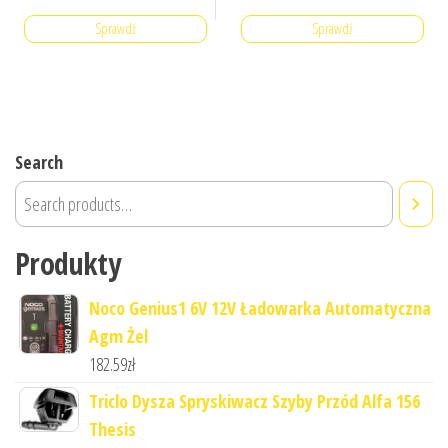
Sprawdź
Sprawdź
Search
Produkty
Noco Genius1 6V 12V Ładowarka Automatyczna
Agm Żel
182.59
zł
Triclo Dysza Spryskiwacz Szyby Przód Alfa 156
Thesis