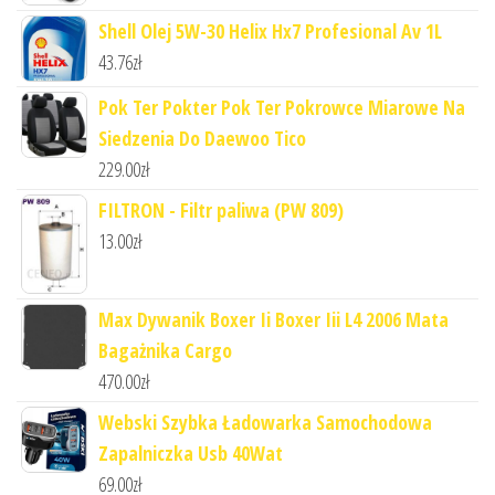
Shell Olej 5W-30 Helix Hx7 Profesional Av 1L
43.76
zł
Pok Ter Pokter Pok Ter Pokrowce Miarowe Na
Siedzenia Do Daewoo Tico
229.00
zł
FILTRON - Filtr paliwa (PW 809)
13.00
zł
Max Dywanik Boxer Ii Boxer Iii L4 2006 Mata
Bagażnika Cargo
470.00
zł
Webski Szybka Ładowarka Samochodowa
Zapalniczka Usb 40Wat
69.00
zł