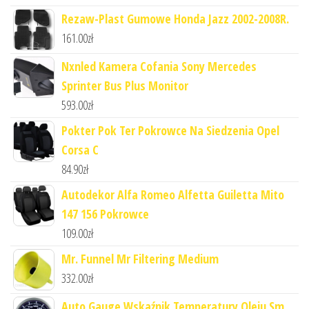
Rezaw-Plast Gumowe Honda Jazz 2002-2008R.
161.00
zł
Nxnled Kamera Cofania Sony Mercedes
Sprinter Bus Plus Monitor
593.00
zł
Pokter Pok Ter Pokrowce Na Siedzenia Opel
Corsa C
84.90
zł
Autodekor Alfa Romeo Alfetta Guiletta Mito
147 156 Pokrowce
109.00
zł
Mr. Funnel Mr Filtering Medium
332.00
zł
Auto Gauge Wskaźnik Temperatury Oleju Sm