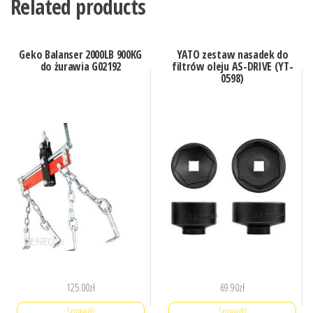
Related products
Geko Balanser 2000LB 900KG
YATO zestaw nasadek do
do żurawia G02192
filtrów oleju AS-DRIVE (YT-
0598)
125.00
zł
69.90
zł
Sprawdź
Sprawdź