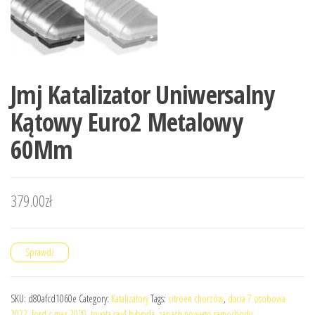
Jmj Katalizator Uniwersalny
Kątowy Euro2 Metalowy
60Mm
379.00
zł
Sprawdź
SKU:
d80afcd1060e
Category:
Katalizatory
Tags:
citroen chorzów
,
dacia 7 osobowa
2022
,
ford c max 2020
,
toyota rav4 hybryda
,
zapach nowego samochodu