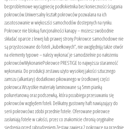
bezproblemowe wyciągniecię podłokietnika bez konieczności ściągania
pokrowców.Uniwersalny kształt pokrowców pozwalana na ich
zasotosowanie w więkoszści samochodów dostepnych na rynku.
Pokrowce nie blokuą funcjonalności kanapy – możesz swobodnie
składać oparcie z lewej lub prawej strony.Pokrowce samochodowe nie
są przystosowane do foteli „kubełkowych”, nie uwzględniją także otwór
na elementy typowe – należy wykonać je samodzielnie po nałożeniu
pokrowcówWykonaniePokrowce PRESTIGE to najwyższa staranność
wykonania. Do produkcji zestawu użyto wysokiej jakości sztucznego
zamszu (alkantary) dodatkowo pikowanego w środkowej części
pokrowca.Wszystkie materiały laminowane są 5mm pianką
poliuretanową oraz podszewką, która pozabiega przesuwaniu się
pokrowców względem foteli. Delikatny gustowny haft nawiązujący do
serii pokrowcówz zdobi przednie fotele. Oferowane pokrowce
zasłaniają fotele w całości, przez co znakomicie chronią oryginalne
siedzenia przed zabrudzeniem.Zestaw zawiera:2 pokrowce na przednie