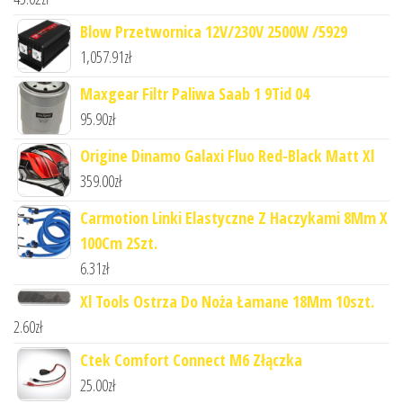
Blow Przetwornica 12V/230V 2500W /5929
1,057.91
zł
Maxgear Filtr Paliwa Saab 1 9Tid 04
95.90
zł
Origine Dinamo Galaxi Fluo Red-Black Matt Xl
359.00
zł
Carmotion Linki Elastyczne Z Haczykami 8Mm X
100Cm 2Szt.
6.31
zł
Xl Tools Ostrza Do Noża Łamane 18Mm 10szt.
2.60
zł
Ctek Comfort Connect M6 Złączka
25.00
zł