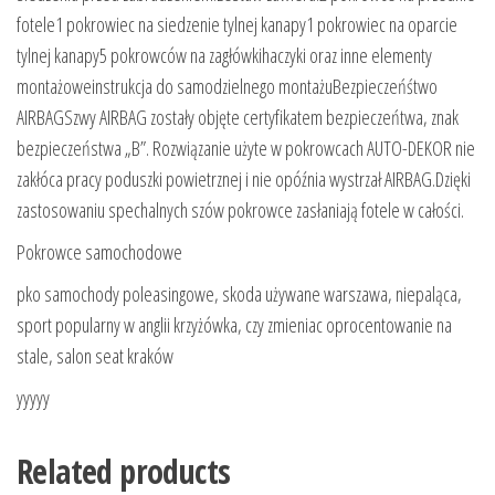
fotele1 pokrowiec na siedzenie tylnej kanapy1 pokrowiec na oparcie
tylnej kanapy5 pokrowców na zagłówkihaczyki oraz inne elementy
montażoweinstrukcja do samodzielnego montażuBezpieczeńśtwo
AIRBAGSzwy AIRBAG zostały objęte certyfikatem bezpieczeńtwa, znak
bezpieczeństwa „B”. Rozwiązanie użyte w pokrowcach AUTO-DEKOR nie
zakłóca pracy poduszki powietrznej i nie opóźnia wystrzał AIRBAG.Dzięki
zastosowaniu spechalnych szów pokrowce zasłaniają fotele w całości.
Pokrowce samochodowe
pko samochody poleasingowe, skoda używane warszawa, niepaląca,
sport popularny w anglii krzyżówka, czy zmieniac oprocentowanie na
stale, salon seat kraków
yyyyy
Related products