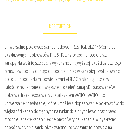
DESCRIPTION
Uniwersalne pokrowce samochodowe PRESTIGE BEŻ 146Komplet
ekskluzywnych pokrowców PRESTIGE na przednie fotele oraz
kanapę.Najważniejsze cechy:wykonane z najwyższej jakości sztucznego
zamszuswobodny dostęp do podłokietnika w kanapieprzystosowane
do foteli z poduszkami powietrznymi AIRBAGzasłaniają fotele w
całościprzeznaczone do większości dzieleń kanapyDopasowanieW
pokrowach zastososowany został system VARIO +VARIO + to
uniwersalne rozwiązanie, które umożliwia dopasowanie pokrowców do
większości kanap dostępnych na rynku: dzielonych lewo oraz prawo
stronnie, a także kanap niedzielonych.W tylnej kanapie w dyskretny
sposób wszystko zamki błyskawiczne, rozwiązanie to pozwala na