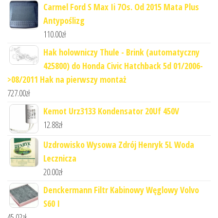
Carmel Ford S Max Ii 7Os. Od 2015 Mata Plus
Antypoślizg
110.00
zł
Hak holowniczy Thule - Brink (automatyczny
425800) do Honda Civic Hatchback 5d 01/2006-
>08/2011 Hak na pierwszy montaż
727.00
zł
Kemot Urz3133 Kondensator 20Uf 450V
12.88
zł
Uzdrowisko Wysowa Zdrój Henryk 5L Woda
Lecznicza
20.00
zł
Denckermann Filtr Kabinowy Węglowy Volvo
S60 I
45.02
zł