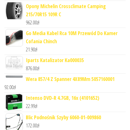
Opony Michelin Crossclimate Camping
215/70R15 109R C
962.00
zł
Go Media Kabel Rca 10M Przewód Do Kamer
Cofania Chinch
21.90
zł
Iparts Katalizator Ka000035
876.00
zł
Wera 857/4 Z Spanner 4X89Mm 5057160001
92.00
zł
Intenso DVD-R 4.7GB, 16x (4101652)
22.99
zł
Blic Podnośnik Szyby 6060-01-009860
172.00
zł