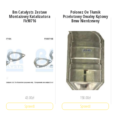
Bm Catalysts Zestaw
Polonez Oe Tłumik
Montażowy Katalizatora
Przelotowy Owalny Kątowy
Fk90716
Bmw Nierdzewny
43.00
zł
158.00
zł
Sprawdź
Sprawdź