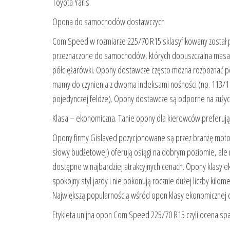
Toyota Yaris.
Opona do samochodów dostawczych
Com Speed w rozmiarze 225/70 R15 sklasyfikowany został
przeznaczone do samochodów, których dopuszczalna masa cał
półciężarówki. Opony dostawcze często można rozpoznać po
mamy do czynienia z dwoma indeksami nośności (np. 113/11
pojedynczej feldze). Opony dostawcze są odporne na zużyc
Klasa – ekonomiczna. Tanie opony dla kierowców preferują
Opony firmy Gislaved pozycjonowane są przez branżę motor
słowy budżetowej) oferują osiągi na dobrym poziomie, ale ni
dostępne w najbardziej atrakcyjnych cenach. Opony klasy e
spokojny styl jazdy i nie pokonują rocznie dużej liczby kil
Największą popularnością wśród opon klasy ekonomicznej ci
Etykieta unijna opon Com Speed 225/70 R15 czyli ocena spa