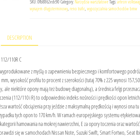
SKU:
0fb8862edc90
Category:
Narzędzia warsztatowe
Tags:
arteon volkswa
wynajem dlugoterminowy
,
reno trafic
,
wypożyczalnia samochodów bmw
DESCRIPTION
 112/110R C
 wyprodukowane z myślą o zapewnieniu bezpiecznego i komfortowego podró
m, wysokość profilu to procent z szerokości (tutaj 70% z 225 wynosi 157,50),
ny, ale niektóre opony mają też budowę diagonalną), a średnica felgi przezna
aczenia (112/110 i R) to odpowiednio indeks nośności i prędkości opon letnich
za wartość obciążenia przy jeździe z maksymalną prędkością i wynosi ona tu
zypadku tych opon to 170 km/h. W ramach europejskiego systemu etykietow
ategorii hamowania na mokrej nawierzchni, E za opory toczenia oraz wartość
rawdzi się w samochodach Nissan Note, Suzuki Swift, Smart Fortwo, Seat Ibi