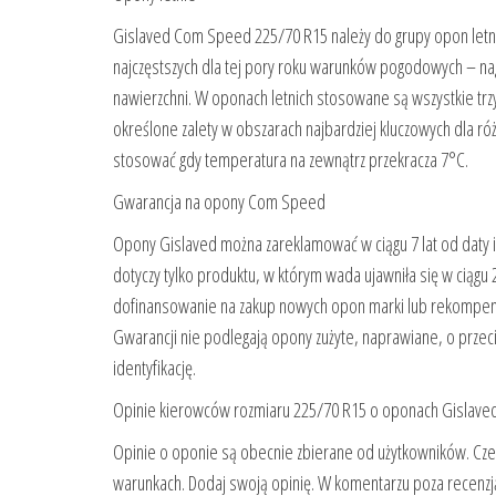
Gislaved Com Speed 225/70 R15 należy do grupy opon letnic
najczęstszych dla tej pory roku warunków pogodowych – nag
nawierzchni. W oponach letnich stosowane są wszystkie trz
określone zalety w obszarach najbardziej kluczowych dla r
stosować gdy temperatura na zewnątrz przekracza 7°C.
Gwarancja na opony Com Speed
Opony Gislaved można zareklamować w ciągu 7 lat od daty 
dotyczy tylko produktu, w którym wada ujawniła się w ciągu
dofinansowanie na zakup nowych opon marki lub rekompens
Gwarancji nie podlegają opony zużyte, naprawiane, o przec
identyfikację.
Opinie kierowców rozmiaru 225/70 R15 o oponach Gislav
Opinie o oponie są obecnie zbierane od użytkowników. Czek
warunkach. Dodaj swoją opinię. W komentarzu poza recenzją 