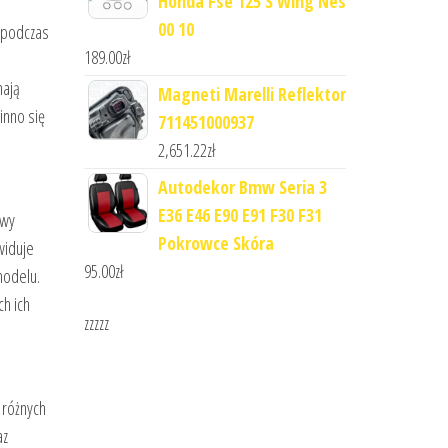
Honda Fse 125 S Wing Nes
00 10
ą podczas
189.00
zł
mają
Magneti Marelli Reflektor
inno się
711451000937
2,651.22
zł
Autodekor Bmw Seria 3
E36 E46 E90 E91 F30 F31
owy
Pokrowce Skóra
widuje
95.00
zł
modelu.
h ich
zzzzz
 różnych
az