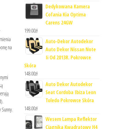
Dedykowana Kamera
Cofania Kia Optima
Carens 24GW
199.00
zł
y
umienia
Auto-Dekor Autodekor
ponę na
Auto Dekor Nissan Note
Ii Od 2013R. Pokrowce
Skóra
148.00
zł
nnymi
Auto Dekor Autodekor
są
Seat Cordoba Ibiza Leon
ferują
Toledo Pokrowce Skóra
).
148.00
zł
y Sunny.
Wesem Lampa Reflektor
Ciągnika Kwadratowy H4