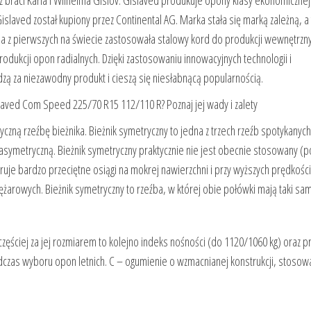
z braci Karla i Wilhelma Gislov. Gislaved produkuje opony klasy ekonomicznej
aved został kupiony przez Continental AG. Marka stała się marką zależną, a 
edna z pierwszych na świecie zastosowała stalowy kord do produkcji wewnętrzn
dukcji opon radialnych. Dzięki zastosowaniu innowacyjnych technologii i
ą za niezawodny produkt i cieszą się niesłabnącą popularnością.
laved Com Speed 225/70 R15 112/110 R? Poznaj jej wady i zalety
ą rzeźbę bieżnika. Bieżnik symetryczny to jedna z trzech rzeźb spotykanych
asymetryczną. Bieżnik symetryczny praktycznie nie jest obecnie stosowany (p
e bardzo przeciętne osiągi na mokrej nawierzchni i przy wyższych prędkości
arowych. Bieżnik symetryczny to rzeźba, w której obie połówki mają taki sam 
ęściej za jej rozmiarem to kolejno indeks nośności (do 1120/1060 kg) oraz p
odczas wyboru opon letnich. C – ogumienie o wzmacnianej konstrukcji, stoso