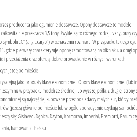
 przez producenta jako ogumienie dostawcze. Opony dostawcze to modele
kowita nie przekracza 3,5 tony. Zwykle są to różnego rodzaju vany, busy cz
 symbolu „C” (ang. „cargo”) w oznaczeniu rozmiaru. W przypadku takiego og
1, gdzie pierwszy charakteryzuje oponę zamontowaną na bliźniaku, a drugi o
ie i przeciążenia oraz oferują dobre prowadzenie w różnych warunkach.
cych jazdę po mieście
yzacyjną jako produkty klasy ekonomicznej. Opony klasy ekonomicznej (lub i
ższym niż w przypadku modeli ze średniej lub wyższej półki. Z drugiej strony 
konomicznej są najczęściej kupowane przez posiadaczy małych aut, którzy pre
ometrów (jeżdżą głównie po mieście lub w ogóle sporadycznie użytkują samochód
eszą się: Gislaved, Dębica, Dayton, Kormoran, Imperial, Premiorri, Barum cz
lania, hamowania i hałasu