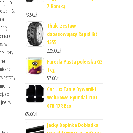
iej lub
Z Ramką
etach. Za
73.50
zł
nia
Thule zestaw
cenę –
dopasowujący Rapid Kit
zmiar)
1555
eństwo
225.00
zł
e litery
 na
Farecla Pasta polerska G3
miczna
1kg
ewnętrzny
57.00
zł
mienie.
Car Lux Tanie Dywaniki
ej, co
Welurowe Hyundai I10 I
ijnej w
07R 17R Eco
65.00
zł
Jacky Dopinka Dokładka