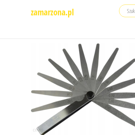
Przejdź
zamarzona.pl
do
treści