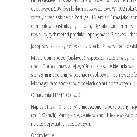
Firma Gislaved została założona w Szwecji w 1893 roku prze
osobowych, SUV-ów i lekkich dostawczaków. W 1992 roku Gisl
zostały przeniesione do Portugalii i Niemiec. Firma jako j
elementów konstrukcyjnych opony. Był także pionierem w pro
rewolucyjnych metod produkcji opony marki Gislaved uchodz
Jak sprawdza się symetryczna rzeźba bieżnika w oponie Gis
Model Com Speed (Gislaved) wyposażony został w symetryczn
opon. Oprócz omawianej wyróżnia się jeszcze kierunkową i 
starszymi modelami) w oponach osobowych, ponieważ oferuj
Można go za to spotkać w modelach do aut dostawczych i cięż
Oznaczenia 112/110R oraz C
Napisy „112/110” oraz „R” umieszczone na boku opony, najcz
(do 170 km/h). Pamiętajcie, że nie wolno ich lekceważyć p
najczęściej w autach dostawczych.
Opony letnie