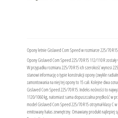
Opony letnie Gislaved Com Speed w rozmiarze 225/70 R15
Opony Gislaved Com Speed 225/70 R15 112/110 R zostały
W przypadku rozmiaru 225/70 R15 ich szerokość wynosi 225 m
stanowi informację o typie konstrukcji opony (zwykle radial
zamontowania na niej tej opony to 15 cali. Kolejne dwa ozn
Gislaved Com Speed 225/70 R15. Indeks nośności to najwyżs
1120/1060 kg, natomiast sama dopuszczalna prędkość w pr
model Gislaved Com Speed 225/70 R15 otrzymał klasy C w k
emitowany hałas zewnętrzny. Omawiany produkt najlepiej sp