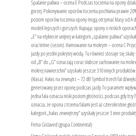
Spalanie paliwa – ocena E Podczas toczenia na opony działaj
gorzej. Pokonywanie oporów toczenia pochłania prawie 20% s
poziom oporów toczenia opony mogą otrzymać klasy od A do 
modeli lepszych i gorszych. Kupując opony o niskich oporac
„E” na etykiecie unijnej w kategorii „spalanie paliwa” uzys
oraz letnie (sezon). Hamowanie na mokrym – ocena C Przyc
jazdy po jezdni pokrytej wodą. Tu również stosuje się skalę
od „B” do „G” oznaczają coraz słabsze zachowanie na mokrej
mokrej nawierzchni” uzyskało jeszcze 310 innych produktów 
(klasa). Hałas na zewnątrz – 72 dB Symbol trzech fal dźwię
generowany przez oponę podczas jazdy To parametr wpływaj
Jedna fala oznacza niski poziom głośności, podczas gdy trzy 
oznacza, że opona z trzema falami jest aż czterokrotnie gło
kategorii „hałas zewnętrzny” uzyskały jeszcze 3 inne produk
Firma Gislaved (grupa Continental)