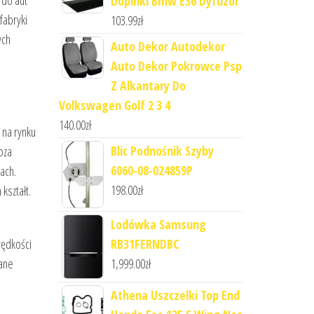
 do aut
Dopinki Bmw E36 Dyfuzor
fabryki
103.99
zł
ych
Auto Dekor Autodekor
Auto Dekor Pokrowce Psp
Z Alkantary Do
Volkswagen Golf 2 3 4
140.00
zł
 na rynku
Blic Podnośnik Szyby
oza
6060-08-024859P
ach.
198.00
zł
kształt.
Lodówka Samsung
RB31FERNDBC
rędkości
1,999.00
zł
wane
Athena Uszczelki Top End