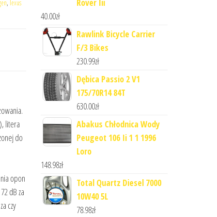
Rover Iii
gen
,
lexus
40.00
zł
Rawlink Bicycle Carrier
F/3 Bikes
230.99
zł
Dębica Passio 2 V1
175/70R14 84T
630.00
zł
żowania.
Abakus Chłodnica Wody
 litera
Peugeot 106 Ii 1 1 1996
czonej do
Loro
148.98
zł
ania opon
Total Quartz Diesel 7000
 72 dB za
10W40 5L
za czy
78.98
zł