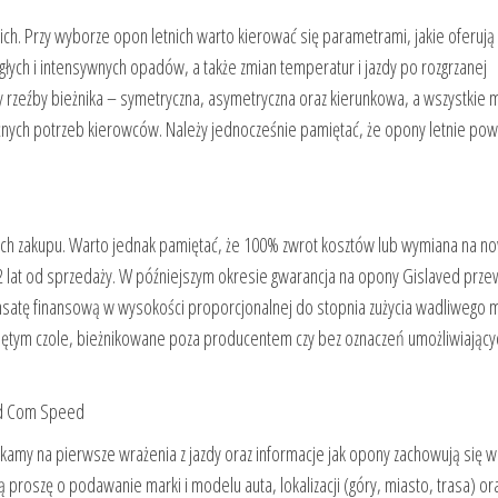
h. Przy wyborze opon letnich warto kierować się parametrami, jakie oferuj
łych i intensywnych opadów, a także zmian temperatur i jazdy po rozgrzanej
y rzeźby bieżnika – symetryczna, asymetryczna oraz kierunkowa, a wszystkie 
óżnych potrzeb kierowców. Należy jednocześnie pamiętać, że opony letnie pow
ich zakupu. Warto jednak pamiętać, że 100% zwrot kosztów lub wymiana na n
 2 lat od sprzedaży. W późniejszym okresie gwarancja na opony Gislaved prze
atę finansową w wysokości proporcjonalnej do stopnia zużycia wadliwego 
iętym czole, bieżnikowane poza producentem czy bez oznaczeń umożliwiającyc
ed Com Speed
amy na pierwsze wrażenia z jazdy oraz informacje jak opony zachowują się w
proszę o podawanie marki i modelu auta, lokalizacji (góry, miasto, trasa) or