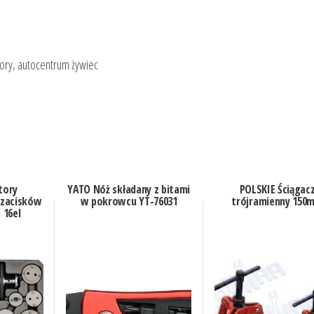
ory, autocentrum żywiec
tory
YATO Nóż składany z bitami
POLSKIE Ściągac
 zacisków
w pokrowcu YT-76031
trójramienny 150
 16el