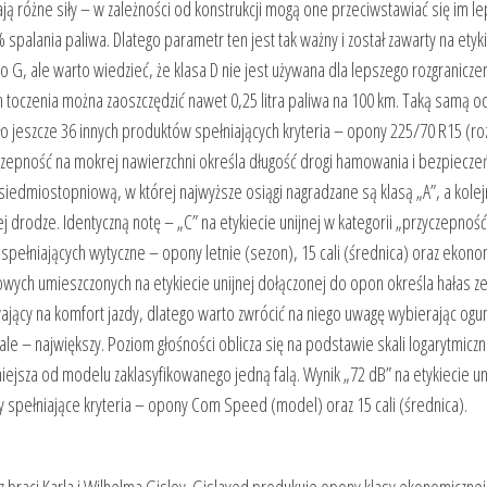
ą różne siły – w zależności od konstrukcji mogą one przeciwstawiać się im lep
palania paliwa. Dlatego parametr ten jest tak ważny i został zawarty na etyki
G, ale warto wiedzieć, że klasa D nie jest używana dla lepszego rozgranicze
h toczenia można zaoszczędzić nawet 0,25 litra paliwa na 100 km. Taką samą o
kało jeszcze 36 innych produktów spełniających kryteria – opony 225/70 R15 (ro
zepność na mokrej nawierzchni określa długość drogi hamowania i bezpiecz
 siedmiostopniową, w której najwyższe osiągi nagradzane są klasą „A”, a kolejn
 drodze. Identyczną notę – „C” na etykiecie unijnej w kategorii „przyczepność
spełniających wytyczne – opony letnie (sezon), 15 cali (średnica) oraz ekono
kowych umieszczonych na etykiecie unijnej dołączonej do opon określa hałas z
ący na komfort jazdy, dlatego warto zwrócić na niego uwagę wybierając ogu
fale – największy. Poziom głośności oblicza się na podstawie skali logarytmiczn
śniejsza od modelu zaklasyfikowanego jedną falą. Wynik „72 dB” na etykiecie un
ty spełniające kryteria – opony Com Speed (model) oraz 15 cali (średnica).