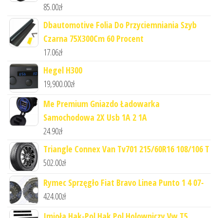
85.00
zł
Dbautomotive Folia Do Przyciemniania Szyb
Czarna 75X300Cm 60 Procent
17.06
zł
Hegel H300
19,900.00
zł
Me Premium Gniazdo Ładowarka
Samochodowa 2X Usb 1A 2 1A
24.90
zł
Triangle Connex Van Tv701 215/60R16 108/106 T
502.00
zł
Rymec Sprzęgło Fiat Bravo Linea Punto 1 4 07-
424.00
zł
Imioła Hak-Pol Hak Pol Holowniczy Vw T5