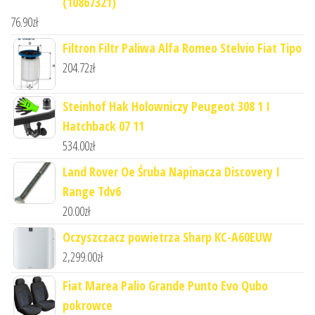
(10867321)
76.90
zł
Filtron Filtr Paliwa Alfa Romeo Stelvio Fiat Tipo
204.72
zł
Steinhof Hak Holowniczy Peugeot 308 1 I
Hatchback 07 11
534.00
zł
Land Rover Oe Śruba Napinacza Discovery I
Range Tdv6
20.00
zł
Oczyszczacz powietrza Sharp KC-A60EUW
2,299.00
zł
Fiat Marea Palio Grande Punto Evo Qubo
pokrowce