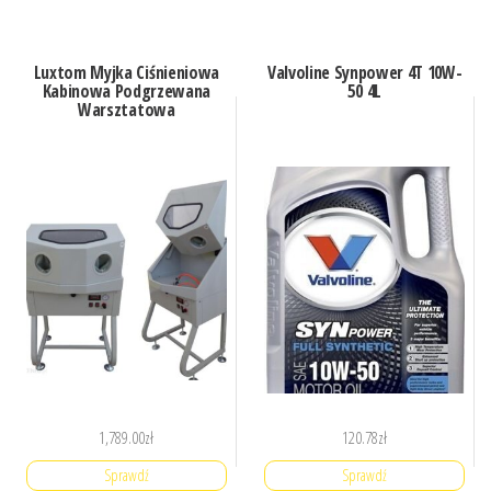
Luxtom Myjka Ciśnieniowa
Valvoline Synpower 4T 10W-
Kabinowa Podgrzewana
50 4L
Warsztatowa
1,789.00
zł
120.78
zł
Sprawdź
Sprawdź