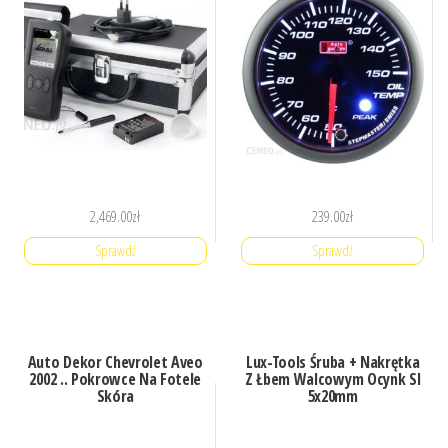
2,469.00
zł
239.00
zł
Sprawdź
Sprawdź
Auto Dekor Chevrolet Aveo
Lux-Tools Śruba + Nakrętka
2002 .. Pokrowce Na Fotele
Z Łbem Walcowym Ocynk Sl
Skóra
5x20mm