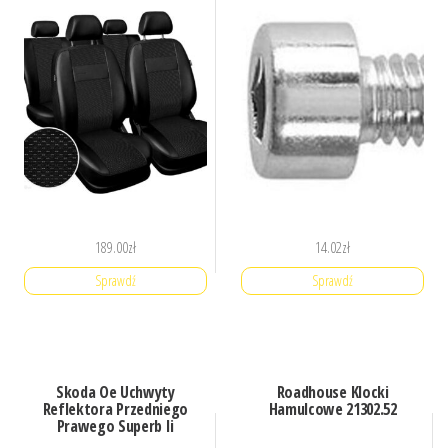
189.00
zł
14.02
zł
Sprawdź
Sprawdź
Skoda Oe Uchwyty
Roadhouse Klocki
Reflektora Przedniego
Hamulcowe 21302.52
Prawego Superb Ii