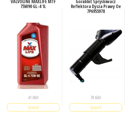
VALVOLINE MAXLIFE MTF
Gorabbit Spryskiwacz
75W90 GL-4 1L
Reflektora Dysza Prawy Oe
7P6955978
41.00
zł
39.60
zł
Sprawdź
Sprawdź