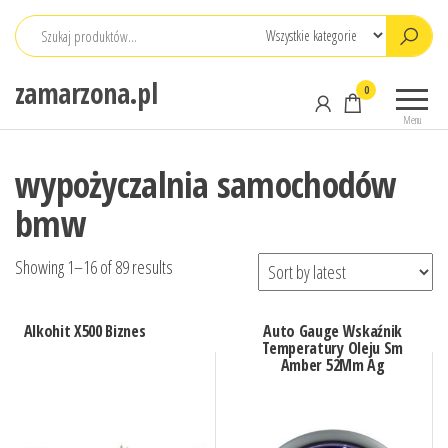
Przejdź
do
treści
zamarzona.pl
0
Menu
wypożyczalnia samochodów
bmw
Showing 1–16 of 89 results
Alkohit X500 Biznes
Auto Gauge Wskaźnik
Temperatury Oleju Sm
Amber 52Mm Ag