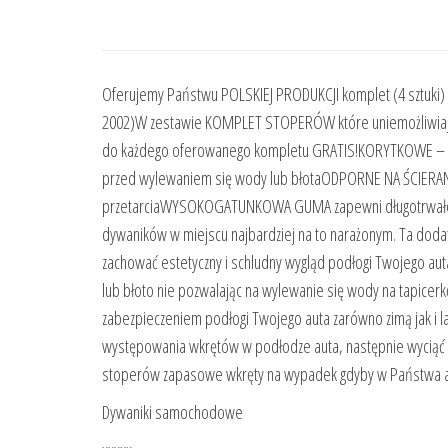
Oferujemy Państwu POLSKIEJ PRODUKCJI komplet (4 sztuk
2002)W zestawie KOMPLET STOPERÓW które uniemożliwiają p
do każdego oferowanego kompletu GRATIS!KORYTKOWE – pod
przed wylewaniem się wody lub błotaODPORNE NA ŚCIERANI
przetarciaWYSOKOGATUNKOWA GUMA zapewni długotrwałe 
dywaników w miejscu najbardziej na to narażonym. Ta dod
zachować estetyczny i schludny wygląd podłogi Twojego au
lub błoto nie pozwalając na wylewanie się wody na tapicerk
zabezpieczeniem podłogi Twojego auta zarówno zimą jak i
występowania wkrętów w podłodze auta, następnie wyciąć
stoperów zapasowe wkręty na wypadek gdyby w Państwa au
Dywaniki samochodowe