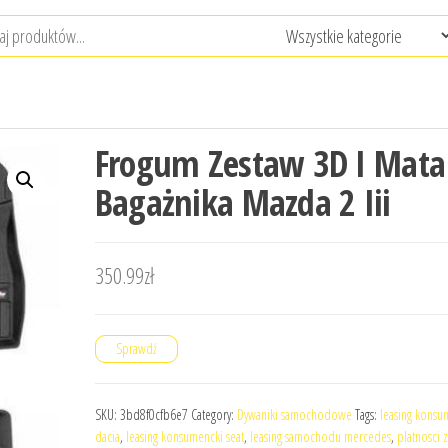
Frogum Zestaw 3D I Mata
Bagażnika Mazda 2 Iii
350.99
zł
Sprawdź
SKU:
3bd8f0cfb6e7
Category:
Dywaniki samochodowe
Tags:
leasing konsu
dacia
,
leasing konsumencki seat
,
leasing samochodu mercedes
,
platnosci 