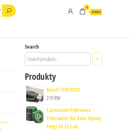
0
0.00zł
Search
Produkty
Bosch TFB3302V
219.99
zł
Carmotion Pokrowce
Pokrowiec Na Koła Opony
mencki
Felgi 18 22 Cali
za