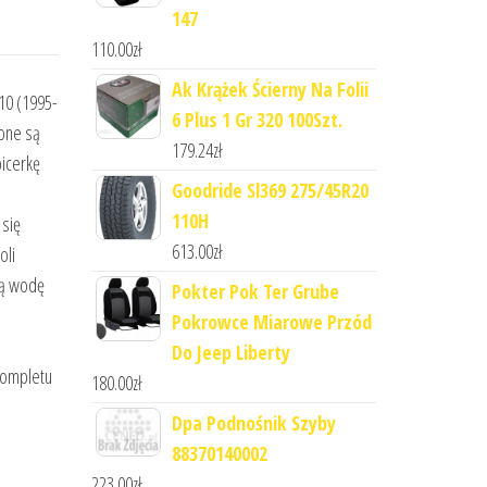
147
110.00
zł
Ak Krążek Ścierny Na Folii
10 (1995-
6 Plus 1 Gr 320 100Szt.
one są
179.24
zł
icerkę
Goodride Sl369 275/45R20
110H
się
613.00
zł
oli
ją wodę
Pokter Pok Ter Grube
Pokrowce Miarowe Przód
Do Jeep Liberty
kompletu
180.00
zł
Dpa Podnośnik Szyby
88370140002
223.00
zł