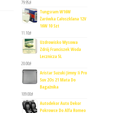
79.95
zł
Tungsram W16W
Żarówka Całoszklana 12V
16W 10 Szt
11.10
zł
Uzdrowisko Wysowa
Zdrój Franciszek Woda
Lecznicza 5L
20.00
zł
Aristar Suzuki Jimny Ii Pro
Suv 2Os 21 Mata Do
Bagażnika
109.00
zł
Autodekor Auto Dekor
Pokrowce Do Alfa Romeo