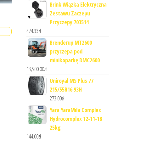
Brink Wiązka Elektryczna
Zestawu Zaczepu
Przyczepy 703514
474.33
zł
Brenderup MT2600
przyczepa pod
minikoparkę DMC2600
13,900.00
zł
Uniroyal MS Plus 77
215/55R16 93H
273.00
zł
Yara YaraMila Complex
Hydrocomplex 12-11-18
25kg
144.00
zł