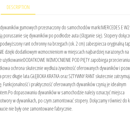
DESCRIPTION
i) dywaników gumowych przeznaczony do samochodów marki:MERCEDES E W2
oruszanie się dywaników po podłodze auta (ślizganie się). Stopery dołącz
wyższony rant ochronny na brzegach (ok. 2 cm) zabezpiecza oryginalną tap
E dzięki dodatkowym wzmocnieniom w miejscach najbardziej narażonych na
użytkowanieDODATKOWE WZMOCNIENIE POD PIĘTY zapobiega przecieraniu 
atkowa ochrona skutecznie wydłuża żywotność oferowanych dywaników i pozw
ta przez długie lata.GŁĘBOKA KRATKA oraz SZTYWNY RANT skutecznie zatrzymu
ę. Funkcjonalność i praktyczność oferowanych dywaników czynią je idealnym
 latem.Po dopasowaniu dywaników w samochodzie należy oznaczyć miejsca
 otwory w dywanikach, po czym zamontować stopery. Dołączamy również do 
cie nie były one zamontowane fabrycznie.