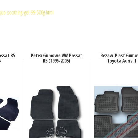
qua-soothing-gel-99-500g.html
ssat B5
Petex Gumowe VW Passat
Rezaw-Plast Gum
5
B5 (1996-2005)
Toyota Auris II