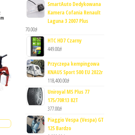
SmartAuto Dedykowana
Kamera Cofania Renault
z
mm
Laguna 3 2007 Plus
70.00
zł
HTC HD7 Czarny
449.00
zł
Przyczepa kempingowa
KNAUS Sport 500 EU 2022r
118,400.00
zł
Uniroyal MS Plus 77
175/70R13 82T
377.00
zł
Piaggio Vespa (Vespa) GT
125 Bardzo