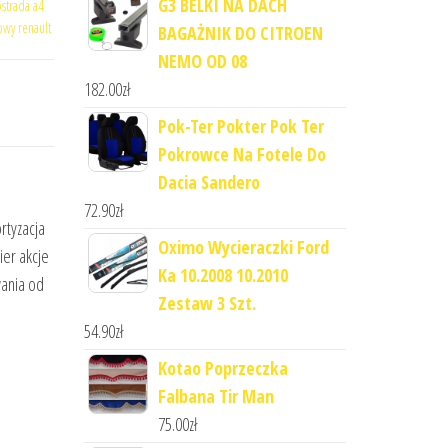
G3 BELKI NA DACH
ostrada a4
wy renault
BAGAŻNIK DO CITROEN
NEMO OD 08
182.00
zł
Pok-Ter Pokter Pok Ter
Pokrowce Na Fotele Do
Dacia Sandero
72.90
zł
rtyzacja
Oximo Wycieraczki Ford
ier akcje
Ka 10.2008 10.2010
wania od
Zestaw 3 Szt.
54.90
zł
Kotao Poprzeczka
Falbana Tir Man
75.00
zł