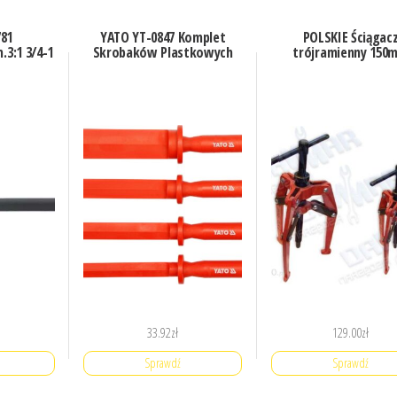
81
YATO YT-0847 Komplet
POLSKIE Ściągac
3:1 3/4-1
Skrobaków Plastkowych
trójramienny 150
33.92
zł
129.00
zł
Sprawdź
Sprawdź