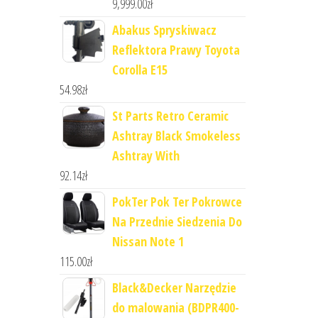
9,999.00
zł
Abakus Spryskiwacz
Reflektora Prawy Toyota
Corolla E15
54.98
zł
St Parts Retro Ceramic
Ashtray Black Smokeless
Ashtray With
92.14
zł
PokTer Pok Ter Pokrowce
Na Przednie Siedzenia Do
Nissan Note 1
115.00
zł
Black&Decker Narzędzie
do malowania (BDPR400-