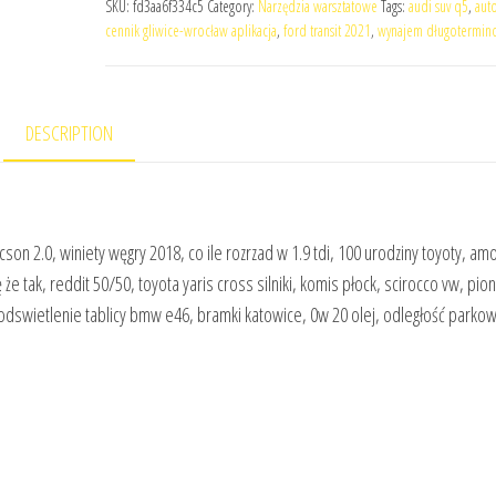
SKU:
fd3aa6f334c5
Category:
Narzędzia warsztatowe
Tags:
audi suv q5
,
aut
cennik gliwice-wrocław aplikacja
,
ford transit 2021
,
wynajem długotermino
DESCRIPTION
on 2.0, winiety węgry 2018, co ile rozrzad w 1.9 tdi, 100 urodziny toyoty, amo
ak, reddit 50/50, toyota yaris cross silniki, komis płock, scirocco vw, pion
 podswietlenie tablicy bmw e46, bramki katowice, 0w 20 olej, odległość parko