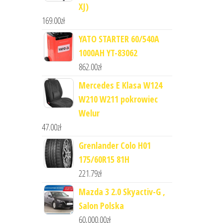
XJ)
169.00
zł
YATO STARTER 60/540A
1000AH YT-83062
862.00
zł
Mercedes E Klasa W124
W210 W211 pokrowiec
Welur
47.00
zł
Grenlander Colo H01
175/60R15 81H
221.79
zł
Mazda 3 2.0 Skyactiv-G ,
Salon Polska
60,000.00
zł