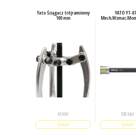
Yato Ściągacz trójramienny
YATO YT-07
100 mm
Mech.Wzmac.Mom.
65.90
zł
538.54
zł
Sprawdź
Sprawdź