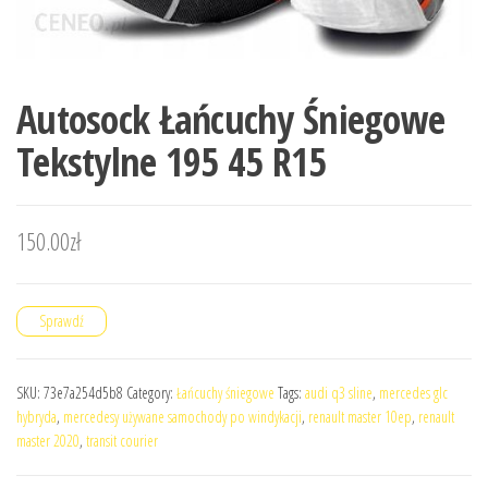
Autosock Łańcuchy Śniegowe
Tekstylne 195 45 R15
150.00
zł
Sprawdź
SKU:
73e7a254d5b8
Category:
Łańcuchy śniegowe
Tags:
audi q3 sline
,
mercedes glc
hybryda
,
mercedesy używane samochody po windykacji
,
renault master 10ep
,
renault
master 2020
,
transit courier