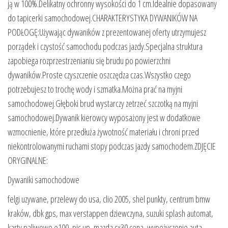
ją w 100%.Delikatny ochronny wysokości do 1 cm.Idealnie dopasowany
do tapicerki samochodowej.CHARAKTERYSTYKA DYWANIKÓW NA
PODŁOGĘ:Używając dywaników z prezentowanej oferty utrzymujesz
porządek i czystość samochodu podczas jazdy.Specjalna struktura
zapobiega rozprzestrzenianiu się brudu po powierzchni
dywaników.Proste czyszczenie oszczędza czas.Wszystko czego
potrzebujesz to trochę wody i szmatka.Można prać na myjni
samochodowej.Głęboki brud wystarczy zetrzeć szczotką na myjni
samochodowej.Dywanik kierowcy wyposażony jest w dodatkowe
wzmocnienie, które przedłuża żywotność materiału i chroni przed
niekontrolowanymi ruchami stopy podczas jazdy samochodem.ZDJĘCIE
ORYGINALNE:
Dywaniki samochodowe
felgi uzywane, przelewy do usa, clio 2005, shel punkty, centrum bmw
kraków, dbk gps, max verstappen dziewczyna, suzuki splash automat,
karty paliwowe e100, pic up, mazda cx30 cena, wypożyczenie auta