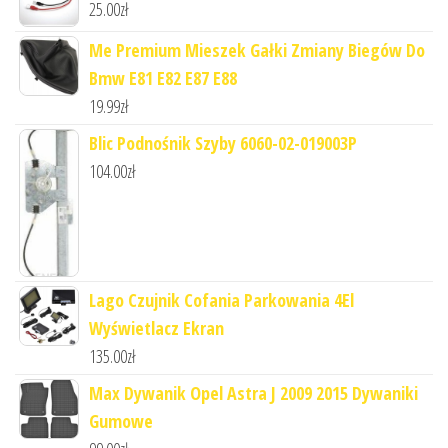
25.00
zł
Me Premium Mieszek Gałki Zmiany Biegów Do
Bmw E81 E82 E87 E88
19.99
zł
Blic Podnośnik Szyby 6060-02-019003P
104.00
zł
Lago Czujnik Cofania Parkowania 4El
Wyświetlacz Ekran
135.00
zł
Max Dywanik Opel Astra J 2009 2015 Dywaniki
Gumowe