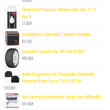
99.00
zł
Cleantech Preparat Uniwersalny Apc 1L Ct-
Apc1L
31.00
zł
P416008 DEC NAPINACZ PASKA P416008
83.10
zł
Semperit Speed-Life 195/55R15 85V
490.00
zł
Bmw Oryginalne Oe Oryginalne Dywaniki
Gumowe Bmw Seria 7 G11 G12 Tył
330.00
zł
Skv Germany Podnośnik Szyby Esen 00Skv831
361.00
zł