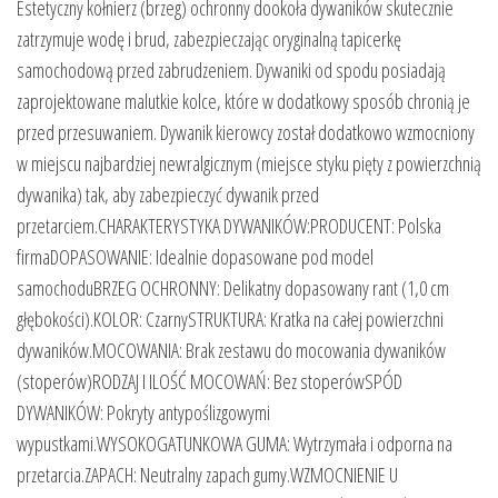
Estetyczny kołnierz (brzeg) ochronny dookoła dywaników skutecznie
zatrzymuje wodę i brud, zabezpieczając oryginalną tapicerkę
samochodową przed zabrudzeniem. Dywaniki od spodu posiadają
zaprojektowane malutkie kolce, które w dodatkowy sposób chronią je
przed przesuwaniem. Dywanik kierowcy został dodatkowo wzmocniony
w miejscu najbardziej newralgicznym (miejsce styku pięty z powierzchnią
dywanika) tak, aby zabezpieczyć dywanik przed
przetarciem.CHARAKTERYSTYKA DYWANIKÓW:PRODUCENT: Polska
firmaDOPASOWANIE: Idealnie dopasowane pod model
samochoduBRZEG OCHRONNY: Delikatny dopasowany rant (1,0 cm
głębokości).KOLOR: CzarnySTRUKTURA: Kratka na całej powierzchni
dywaników.MOCOWANIA: Brak zestawu do mocowania dywaników
(stoperów)RODZAJ I ILOŚĆ MOCOWAŃ: Bez stoperówSPÓD
DYWANIKÓW: Pokryty antypoślizgowymi
wypustkami.WYSOKOGATUNKOWA GUMA: Wytrzymała i odporna na
przetarcia.ZAPACH: Neutralny zapach gumy.WZMOCNIENIE U