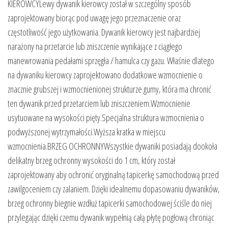
KIEROWCYLewy dywanik kierowcy został w szczególny sposób
zaprojektowany biorąc pod uwagę jego przeznaczenie oraz
częstotliwość jego użytkowania. Dywanik kierowcy jest najbardziej
narażony na przetarcie lub zniszczenie wynikające z ciągłego
manewrowania pedałami sprzęgła / hamulca czy gazu. Właśnie dlatego
na dywaniku kierowcy zaprojektowano dodatkowe wzmocnienie o
znacznie grubszej i wzmocnienionej strukturze gumy, która ma chronić
ten dywanik przed przetarciem lub zniszczeniem.Wzmocnienie
usytuowane na wysokości pięty.Specjalna struktura wzmocnienia o
podwyższonej wytrzymałości.Wyższa kratka w miejscu
wzmocnienia.BRZEG OCHRONNYWszystkie dywaniki posiadają dookoła
delikatny brzeg ochronny wysokości do 1 cm, który został
zaprojektowany aby ochronić oryginalną tapicerkę samochodową przed
zawilgoceniem czy zalaniem. Dzięki idealnemu dopasowaniu dywaników,
brzeg ochronny biegnie wzdłuż tapicerki samochodowej ściśle do niej
przylegając dzięki czemu dywanik wypełnią całą płytę pogłową chroniąc