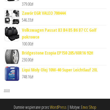
379.00
zł
Zawór EGR VALEO 700444
546.33
zł
Volkswagen Passat B3 B4 B5 B6 B7 CC Golf
pokrowce
100.00
zł
Bridgestone Ecopia EP150 205/60R16 92H
230.00
zł
Liqui Moly Olej 10W-40 Super Leichtlauf 20L
748.16
zł
zzzzz
Dumnie wspierane przez
WordPress
|
Motyw:
Envo Shop