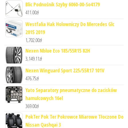
Blic Podnośnik Szyby 6060-00-So4179
411.00
zł
Westfalia Hak Holowniczy Do Mercedes Glc
2015 2019
1,702.00
zł
Nexen Nblue Eco 185/55R15 82H
3,149.11
zł
Nexen Winguard Sport 225/55R17 101V
476.75
zł
Yato Separatory pneumatyczne do zacisków
hamulcowych 16el
369.00
zł
PokTer Pok Ter Pokrowce Miarowe Tłoczone Do
Nissan Qashqai 3