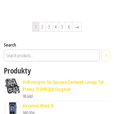
1
2
3
4
5
6
→
Search
Produkty
Volkswagen Oe Oprawa Żarówek Lampy Tył
Prawa 7E5945258 Oryginał
98.64
zł
Alcovisor Mark X
948.00
zł