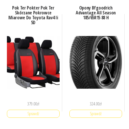
Pok Ter Pokter Pok Ter
Opony Bfgoodrich
Skórzane Pokrowce
Advantage All Season
Miarowe Do Toyota Rav4 Ii
185/65R15 88 H
5D
379.00
zł
324.00
zł
Sprawdź
Sprawdź