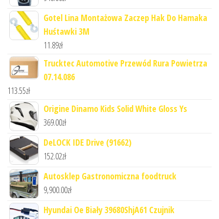
Gotel Lina Montażowa Zaczep Hak Do Hamaka
Huśtawki 3M
11.89
zł
Trucktec Automotive Przewód Rura Powietrza
07.14.086
113.55
zł
Origine Dinamo Kids Solid White Gloss Ys
369.00
zł
DeLOCK IDE Drive (91662)
152.02
zł
Autosklep Gastronomiczna foodtruck
9,900.00
zł
Hyundai Oe Biały 39680ShjA61 Czujnik