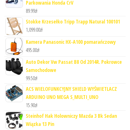
Parkowania Honda CrV
89.99
zł
Stokke Krzesełko Tripp Trapp Natural 100101
1,099.00
zł
Kamera Panasonic HX-A100 pomarańczowy
495.00
zł
Auto Dekor Vw Passat B8 Od 2014R. Pokrowce
Samochodowe
99.50
zł
ACS WIELOFUNKCYJNY SHIELD WYŚWIETLACZ
ARDUINO UNO MEGA S_MULTI_UNO
15.90
zł
Steinhof Hak Holowniczy Mazda 3 Bk Sedan
Wiązka 13 Pin