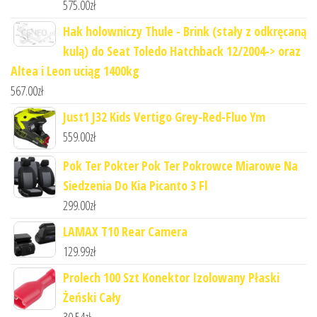
575.00
zł
Hak holowniczy Thule - Brink (stały z odkręcaną
kulą) do Seat Toledo Hatchback 12/2004-> oraz
Altea i Leon uciąg 1400kg
567.00
zł
Just1 J32 Kids Vertigo Grey-Red-Fluo Ym
559.00
zł
Pok Ter Pokter Pok Ter Pokrowce Miarowe Na
Siedzenia Do Kia Picanto 3 Fl
299.00
zł
LAMAX T10 Rear Camera
129.99
zł
Prolech 100 Szt Konektor Izolowany Płaski
Żeński Cały
30.54
zł