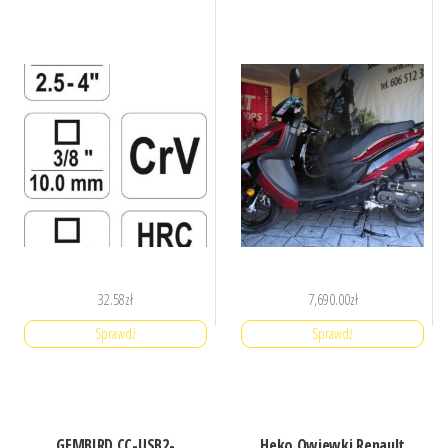
32.58
zł
7,690.00
zł
Sprawdź
Sprawdź
GEMBIRD CC-USB2-
Heko Owiewki Renault