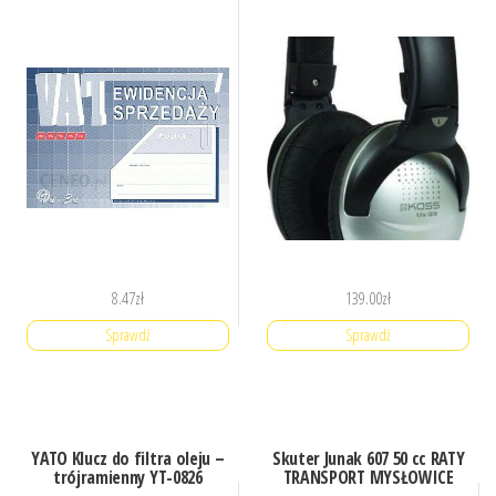
8.47
zł
139.00
zł
Sprawdź
Sprawdź
YATO Klucz do filtra oleju –
Skuter Junak 607 50 cc RATY
trójramienny YT-0826
TRANSPORT MYSŁOWICE