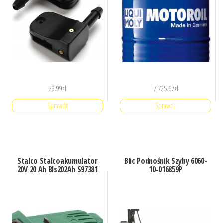
29.99
zł
7,725.67
zł
Sprawdź
Sprawdź
Stalco Stalcoakumulator
Blic Podnośnik Szyby 6060-
20V 20 Ah Bls202Ah S97381
10-016859P