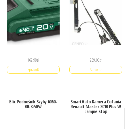
162.98
zł
259.00
zł
Sprawdź
Sprawdź
Blic Podnośnik Szyby 6060-
SmartAuto Kamera Cofania
00-Ki5052
Renault Master 2010 Plus W
Lampie Stop