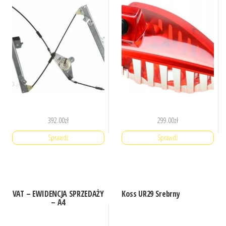
392.00
zł
299.00
zł
Sprawdź
Sprawdź
VAT – EWIDENCJA SPRZEDAŻY
Koss UR29 Srebrny
– A4