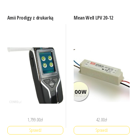
Amii Prodigy z drukarką
Mean Well LPV 20-12
1,799.00
zł
42.00
zł
Sprawdź
Sprawdź