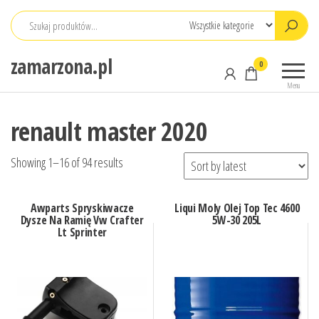
Przejdź
do
treści
zamarzona.pl
0
Menu
renault master 2020
Showing 1–16 of 94 results
Awparts Spryskiwacze
Liqui Moly Olej Top Tec 4600
Dysze Na Ramię Vw Crafter
5W-30 205L
Lt Sprinter