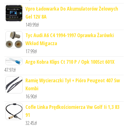
Vpro Ładowarka Do Akumulatorów Żelowych
Gel 12V 8A
149.99
zł
Tyc Audi A6 C4 1994-1997 Oprawka Żarówki
Wkład Migacza
17.99
zł
Argo Kobra Klips Ct 710 P / Opk 100Szt 601X
47.97
zł
Ramię Wycieraczki Tył + Pióro Peugeot 407 Sw
Kombi
16.90
zł
Cofle Linka Prędkościomierza Vw Golf Ii 1,3 83
91
32.45
zł