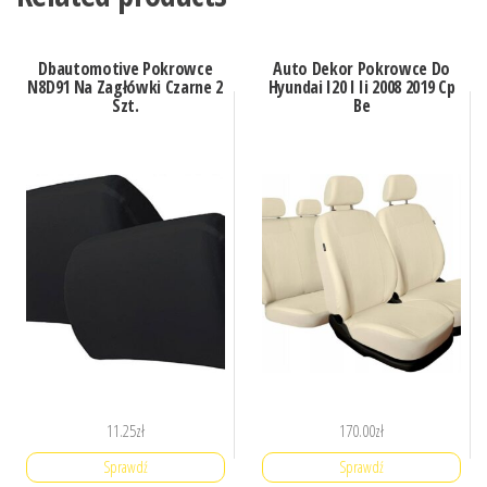
Dbautomotive Pokrowce
Auto Dekor Pokrowce Do
N8D91 Na Zagłówki Czarne 2
Hyundai I20 I Ii 2008 2019 Cp
Szt.
Be
11.25
zł
170.00
zł
Sprawdź
Sprawdź