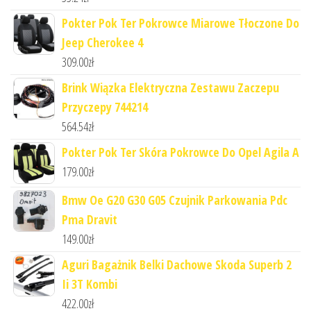
Pokter Pok Ter Pokrowce Miarowe Tłoczone Do
Jeep Cherokee 4
309.00
zł
Brink Wiązka Elektryczna Zestawu Zaczepu
Przyczepy 744214
564.54
zł
Pokter Pok Ter Skóra Pokrowce Do Opel Agila A
179.00
zł
Bmw Oe G20 G30 G05 Czujnik Parkowania Pdc
Pma Dravit
149.00
zł
Aguri Bagażnik Belki Dachowe Skoda Superb 2
Ii 3T Kombi
422.00
zł