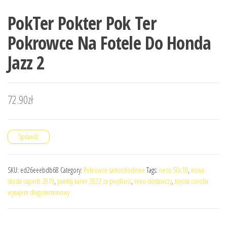
PokTer Pokter Pok Ter
Pokrowce Na Fotele Do Honda
Jazz 2
72.90
zł
Sprawdź
SKU:
ed26eeebdb68
Category:
Pokrowce samochodowe
Tags:
iveco 50c18
,
nowa
skoda superb 2019
,
punkty karne 2022 za prędkość
,
reno dostawczy
,
toyota corolla
wynajem długoterminowy