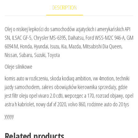
DESCRIPTION
Olej o niskiej lepkości do samochodów azjatyckich i amerykańskich API
SN, ILSAC GF-5, Chrysler MS-6395, Daihatsu, Ford WSS-M2C 946-A, GM
6094 M, Honda, Hyundai, Isuzu, Kia, Mazda, Mitsubishi Dia Queen,
Nissan, Subaru, Suzuki, Toyota
Oleje silnikowe
komis auto w rozliczeniu, skoda kodiaq ambition, vw 4motion, techniki
jazdy samochodem, zakres obowiązków kierownika sprzedaży, gdzie
jest filtr oleju opel vivaro 2.0 cdti, мерседес а 170, rozrzad objawy, opel
astra h kabriolet, nowy daf xf 2020, volvo 860, rodzinne auto do 20 tys
yyyyy
Related products