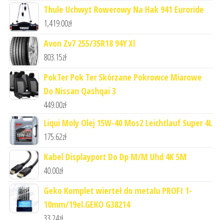
Thule Uchwyt Rowerowy Na Hak 941 Euroride
1,419.00
zł
Avon Zv7 255/35R18 94Y Xl
803.15
zł
PokTer Pok Ter Skórzane Pokrowce Miarowe
Do Nissan Qashqai 3
449.00
zł
Liqui Moly Olej 15W-40 Mos2 Leichtlauf Super 4L
175.62
zł
Kabel Displayport Do Dp M/M Uhd 4K 5M
40.00
zł
Geko Komplet wierteł do metalu PROFI 1-
10mm/19el.GEKO G38214
33.24
zł