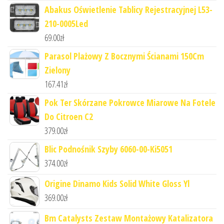
Abakus Oświetlenie Tablicy Rejestracyjnej L53-
210-0005Led
69.00
zł
Parasol Plażowy Z Bocznymi Ścianami 150Cm
Zielony
167.41
zł
Pok Ter Skórzane Pokrowce Miarowe Na Fotele
Do Citroen C2
379.00
zł
Blic Podnośnik Szyby 6060-00-Ki5051
374.00
zł
Origine Dinamo Kids Solid White Gloss Yl
369.00
zł
Bm Catalysts Zestaw Montażowy Katalizatora