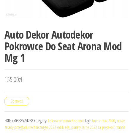
Auto Dekor Autodekor
Pokrowce Do Seat Arona Mod
Mg 1
155.00
zł
Sprawdź
SKU:
c5083852d288
Category:
Pokrowce samochodowe
Tags:
ford c max 2020
,
nowe
zasady przeglądu technicznego 2022 od kiedy
,
punkty karne 2022 za prędkość
,
transit