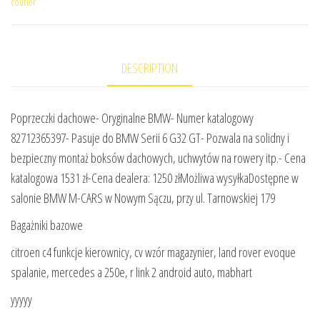
courier
DESCRIPTION
Poprzeczki dachowe- Oryginalne BMW- Numer katalogowy
82712365397- Pasuje do BMW Serii 6 G32 GT- Pozwala na solidny i
bezpieczny montaż boksów dachowych, uchwytów na rowery itp.- Cena
katalogowa 1531 zł-Cena dealera: 1250 złMożliwa wysyłkaDostępne w
salonie BMW M-CARS w Nowym Sączu, przy ul. Tarnowskiej 179
Bagażniki bazowe
citroen c4 funkcje kierownicy, cv wzór magazynier, land rover evoque
spalanie, mercedes a 250e, r link 2 android auto, mabhart
yyyyy