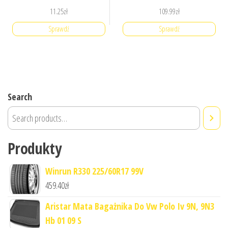
11.25
zł
109.99
zł
Sprawdź
Sprawdź
Search
Produkty
Winrun R330 225/60R17 99V
459.40
zł
Aristar Mata Bagażnika Do Vw Polo Iv 9N, 9N3
Hb 01 09 S