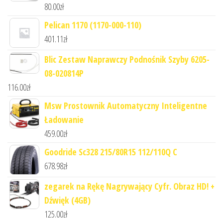
80.00
zł
Pelican 1170 (1170-000-110)
401.11
zł
Blic Zestaw Naprawczy Podnośnik Szyby 6205-
08-020814P
116.00
zł
Msw Prostownik Automatyczny Inteligentne
Ładowanie
459.00
zł
Goodride Sc328 215/80R15 112/110Q C
678.98
zł
zegarek na Rękę Nagrywający Cyfr. Obraz HD! +
Dźwięk (4GB)
125.00
zł