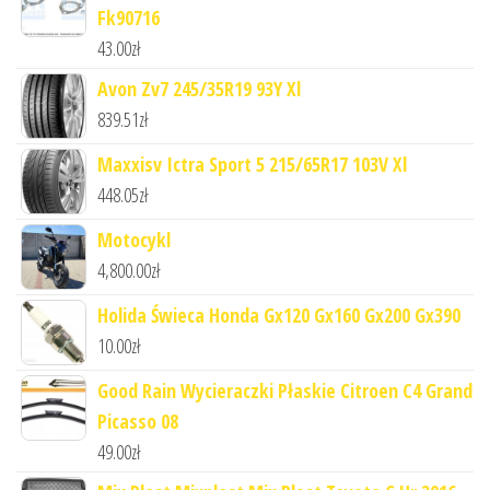
Fk90716
43.00
zł
Avon Zv7 245/35R19 93Y Xl
839.51
zł
Maxxisv Ictra Sport 5 215/65R17 103V Xl
448.05
zł
Motocykl
4,800.00
zł
Holida Świeca Honda Gx120 Gx160 Gx200 Gx390
10.00
zł
Good Rain Wycieraczki Płaskie Citroen C4 Grand
Picasso 08
49.00
zł