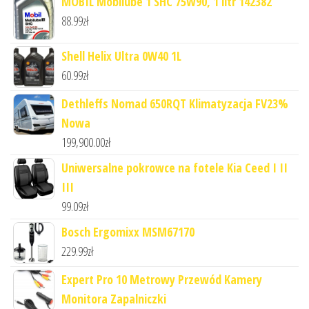
MOBIL Mobilube 1 SHC 75W90, 1 litr 142382
88.99
zł
Shell Helix Ultra 0W40 1L
60.99
zł
Dethleffs Nomad 650RQT Klimatyzacja FV23%
Nowa
199,900.00
zł
Uniwersalne pokrowce na fotele Kia Ceed I II
III
99.09
zł
Bosch Ergomixx MSM67170
229.99
zł
Expert Pro 10 Metrowy Przewód Kamery
Monitora Zapalniczki