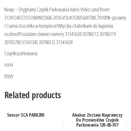
Nowy – Oryginalny Czujnik Parkowania Valeo Volvo Land Rover
31341345STOSOWANY2006-2016 VOLVOS80S60V70XC70100% sprawny
! Czarna Uszczelka w komplecie!Wtyczka z Kabelkami do kupienia
osobno!Posiadam również numery 31341638 30786512 30786319
30765700 31341345 30786512 31341638
Czujniki parkowania
xxxxx
yyyyy
Related products
Sencor SCA PARK200
Abakus Zestaw Naprawczy
Do Przewodów Czujnik
Parkowania 120-00-017