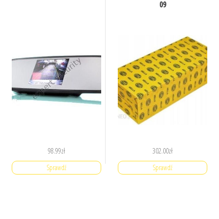
09
98.99
zł
302.00
zł
Sprawdź
Sprawdź