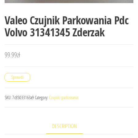
Valeo Czujnik Parkowania Pdc
Volvo 31341345 Zderzak
99.99
zł
Sprawdź
SKU:
7c85033163a9
Category:
Czujniki parkowania
DESCRIPTION