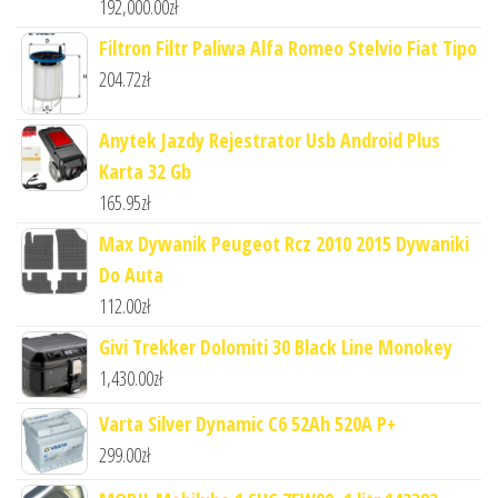
192,000.00
zł
Filtron Filtr Paliwa Alfa Romeo Stelvio Fiat Tipo
204.72
zł
Anytek Jazdy Rejestrator Usb Android Plus
Karta 32 Gb
165.95
zł
Max Dywanik Peugeot Rcz 2010 2015 Dywaniki
Do Auta
112.00
zł
Givi Trekker Dolomiti 30 Black Line Monokey
1,430.00
zł
Varta Silver Dynamic C6 52Ah 520A P+
299.00
zł