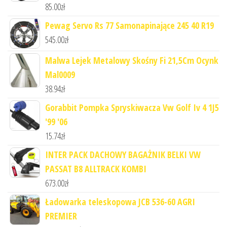
85.00
zł
Pewag Servo Rs 77 Samonapinające 245 40 R19
545.00
zł
Malwa Lejek Metalowy Skośny Fi 21,5Cm Ocynk
Mal0009
38.94
zł
Gorabbit Pompka Spryskiwacza Vw Golf Iv 4 1J5
'99 '06
15.74
zł
INTER PACK DACHOWY BAGAŻNIK BELKI VW
PASSAT B8 ALLTRACK KOMBI
673.00
zł
Ładowarka teleskopowa JCB 536-60 AGRI
PREMIER