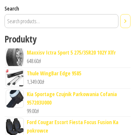
Search
Produkty
Maxxisv Ictra Sport 5 275/35R20 102Y Xlfr
648.60
zł
Thule WingBar Edge 9585
1,349.00
zł
Kia Sportage Czujnik Parkowania Cofania
957203U000
99.00
zł
Ford Cougar Escort Fiesta Focus Fusion Ka
pokrowce