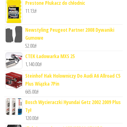
Prestone Płukacz do chłodnic
11.13
zł
Newstyling Peugeot Partner 2008 Dywaniki
Gumowe
52.00
zł
CTEK Ładowarka MXS 25
1,140.00
zł
Steinhof Hak Holowniczy Do Audi A6 Allroad C5
Plus Wiązka 7Pin
665.00
zł
Bosch Wycieraczki Hyundai Getz 2002 2009 Plus
Tył
120.00
zł