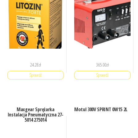
24.28
zł
365.00
zł
Sprawdź
Sprawdź
Maxgear Sprężarka
Motul 300V SPRINT 0W15 2L
Instalacja Pneumatyczna 27-
5014 275014