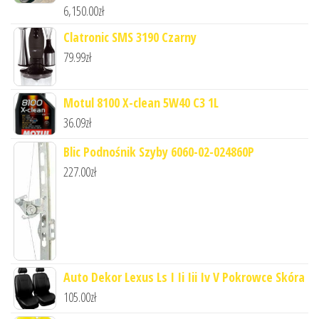
6,150.00
zł
Clatronic SMS 3190 Czarny
79.99
zł
Motul 8100 X-clean 5W40 C3 1L
36.09
zł
Blic Podnośnik Szyby 6060-02-024860P
227.00
zł
Auto Dekor Lexus Ls I Ii Iii Iv V Pokrowce Skóra
105.00
zł