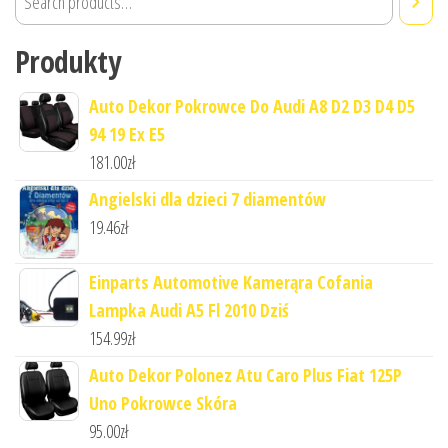
Produkty
Auto Dekor Pokrowce Do Audi A8 D2 D3 D4 D5
94 19 Ex E5
181.00
zł
Angielski dla dzieci 7 diamentów
19.46
zł
Einparts Automotive Kamerąra Cofania
Lampka Audi A5 Fl 2010 Dziś
154.99
zł
Auto Dekor Polonez Atu Caro Plus Fiat 125P
Uno Pokrowce Skóra
95.00
zł