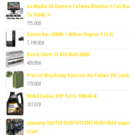
Go Media 4X Kamera Cofania Monitor 9 Cali Bus
Tir Diody Ir
735.00
zł
Denon Avr-S660H + Wilson Raptor 9 (5.0)
7,199.00
zł
Bosch Silver S5 010 85Ah 800A
409.89
zł
Pressol Wojskowy Kanister Na Paliwo 20L Lejek
179.00
zł
Mobil Delvac XHP Extra 10W40 4L
101.07
zł
używany SKUTER ELEKTRYCZNY MIKU MAX super
stan!