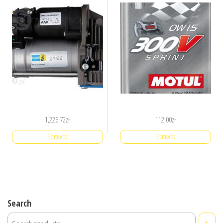
1,226.72
zł
112.00
zł
Sprawdź
Sprawdź
Search