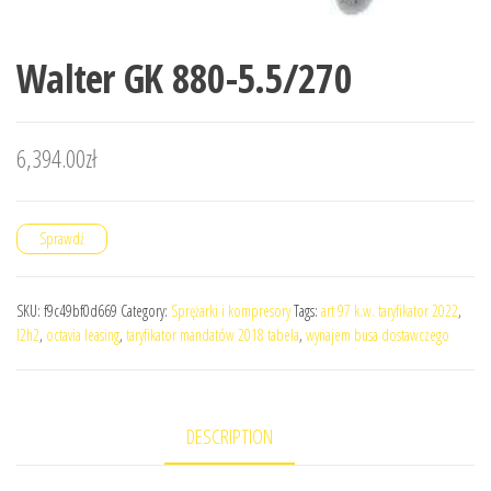
Walter GK 880-5.5/270
6,394.00
zł
Sprawdź
SKU:
f9c49bf0d669
Category:
Sprężarki i kompresory
Tags:
art 97 k.w. taryfikator 2022
,
l2h2
,
octavia leasing
,
taryfikator mandatów 2018 tabela
,
wynajem busa dostawczego
DESCRIPTION