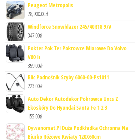
Peugeot Metropolis
28,900.00
zł
Windforce Snowblazer 245/40R18 97V
347.00
zł
Pokter Pok Ter Pokrowce Miarowe Do Volvo
V60 Ii
359.00
zł
Blic Podnośnik Szyby 6060-00-Ps1011
223.00
zł
Auto Dekor Autodekor Pokrowce Uncs Z
Ekoskóry Do Hyundai Santa Fe 1 2 3
155.00
zł
Dywanomat.Pl Duża Podkładka Ochronna Na
Biurko Różowe Kwiaty 120X60cm