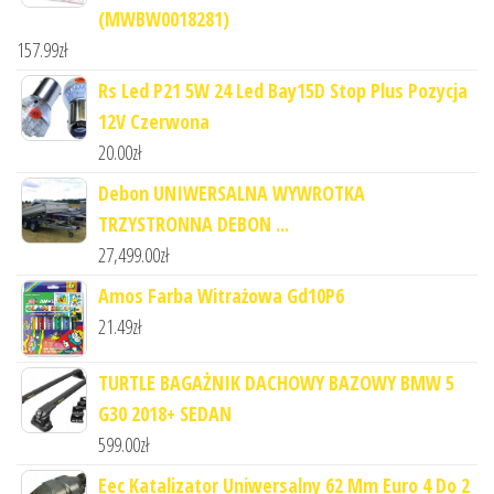
(MWBW0018281)
157.99
zł
Rs Led P21 5W 24 Led Bay15D Stop Plus Pozycja
12V Czerwona
20.00
zł
Debon UNIWERSALNA WYWROTKA
TRZYSTRONNA DEBON ...
27,499.00
zł
Amos Farba Witrażowa Gd10P6
21.49
zł
TURTLE BAGAŻNIK DACHOWY BAZOWY BMW 5
G30 2018+ SEDAN
599.00
zł
Eec Katalizator Uniwersalny 62 Mm Euro 4 Do 2