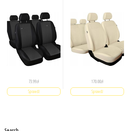
73.99
zł
170.00
zł
Sprawdź
Sprawdź
Search