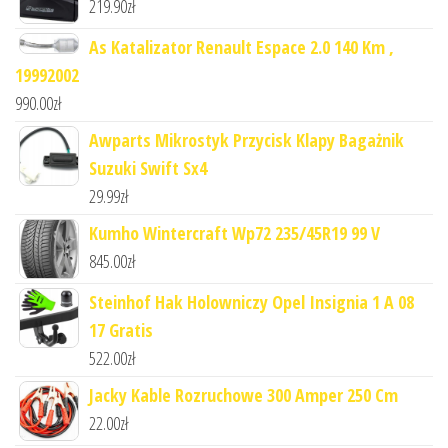
219.90
zł
As Katalizator Renault Espace 2.0 140 Km ,
19992002
990.00
zł
Awparts Mikrostyk Przycisk Klapy Bagażnik
Suzuki Swift Sx4
29.99
zł
Kumho Wintercraft Wp72 235/45R19 99 V
845.00
zł
Steinhof Hak Holowniczy Opel Insignia 1 A 08
17 Gratis
522.00
zł
Jacky Kable Rozruchowe 300 Amper 250 Cm
22.00
zł