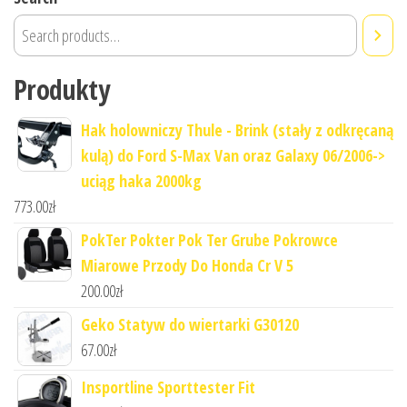
Produkty
Hak holowniczy Thule - Brink (stały z odkręcaną
kulą) do Ford S-Max Van oraz Galaxy 06/2006->
uciąg haka 2000kg
773.00
zł
PokTer Pokter Pok Ter Grube Pokrowce
Miarowe Przody Do Honda Cr V 5
200.00
zł
Geko Statyw do wiertarki G30120
67.00
zł
Insportline Sporttester Fit