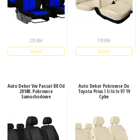
229.00
zł
170.00
zł
Sprawdź
Sprawdź
Auto Dekor Vw Passat B8 Od
Auto Dekor Pokrowce Do
2014R. Pokrowce
Toyota Prius I Ii Iii Iv 97 19
Samochodowe
Cpbe