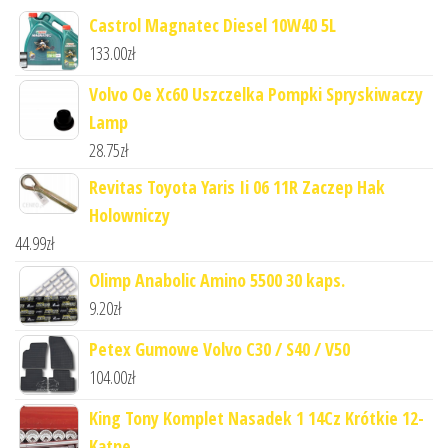
Castrol Magnatec Diesel 10W40 5L
133.00
zł
Volvo Oe Xc60 Uszczelka Pompki Spryskiwaczy
Lamp
28.75
zł
Revitas Toyota Yaris Ii 06 11R Zaczep Hak
Holowniczy
44.99
zł
Olimp Anabolic Amino 5500 30 kaps.
9.20
zł
Petex Gumowe Volvo C30 / S40 / V50
104.00
zł
King Tony Komplet Nasadek 1 14Cz Krótkie 12-
Kątne