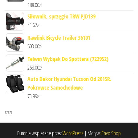
188.00
zł
Siłownik, sprzęgło TRW PJD139
41.62
zł
Rawlink Bicycle Trailer 36101
603.00
zł
Telwin Wybijak Do Spottera (722952)
268.00
zł
Auto Dekor Hyundai Tucson Od 2015R.
Pokrowce Samochodowe
73.99
zł
zzzzz
Dumnie wspierane przez
WordPress
|
Motyw:
Envo Shop