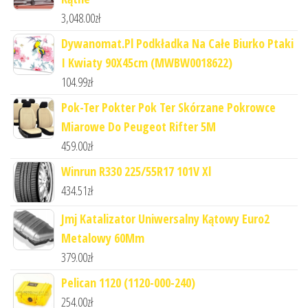
3,048.00
zł
Dywanomat.Pl Podkładka Na Całe Biurko Ptaki
I Kwiaty 90X45cm (MWBW0018622)
104.99
zł
Pok-Ter Pokter Pok Ter Skórzane Pokrowce
Miarowe Do Peugeot Rifter 5M
459.00
zł
Winrun R330 225/55R17 101V Xl
434.51
zł
Jmj Katalizator Uniwersalny Kątowy Euro2
Metalowy 60Mm
379.00
zł
Pelican 1120 (1120-000-240)
254.00
zł