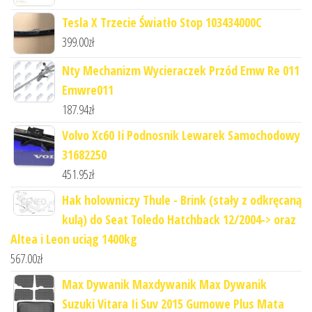
Tesla X Trzecie Światło Stop 103434000C
399.00
zł
Nty Mechanizm Wycieraczek Przód Emw Re 011
Emwre011
187.94
zł
Volvo Xc60 Ii Podnosnik Lewarek Samochodowy
31682250
451.95
zł
Hak holowniczy Thule - Brink (stały z odkręcaną
kulą) do Seat Toledo Hatchback 12/2004-> oraz
Altea i Leon uciąg 1400kg
567.00
zł
Max Dywanik Maxdywanik Max Dywanik
Suzuki Vitara Ii Suv 2015 Gumowe Plus Mata