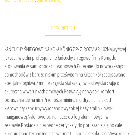
2021
,
subaru xv 2021
,
symulacja leasing
DESCRIPTION
ŁAŃCUCHY ŚNIEGOWE NA KOŁA KÖNIG ZIP-7. ROZMIAR 102Najwyższej
jakości, w pełni profesjonalne łańcuchy śniegowe firmy König do
stosowania w samochodach osobowych.Polecane do nowoczesnych
samochodów z bardzo niskim prześwitem na łukach kół.Zastosowane
specjalne ogniwa 7 mm oraz gęsta siatka ogniw jest wystarczająco
skuteczna w warunkach zimowych.Pozwalają na wysoki komfort
poruszania się na nich.Przenoszą minimalnie drgania na układ
kierowniczy.Łańcuchy wykonano z wysokiej klasy stali niklowo-
manganowej.Nylonowe ochraniacze do felg aluminiowych w
zestawie.Posiadają niezbędne certyfikaty do poruszania się po całej
Europie.Dane techniczne:Ogniwa(mm) – specjalne okrągłe. Wysokość 7