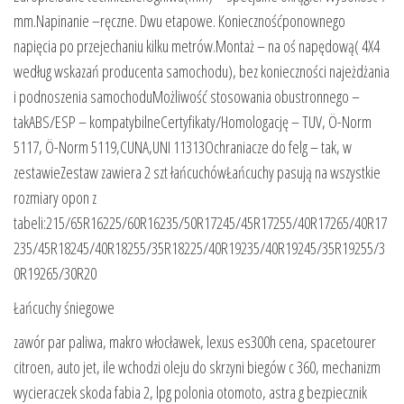
mm.Napinanie –ręczne. Dwu etapowe. Koniecznośćponownego
napięcia po przejechaniu kilku metrów.Montaż – na oś napędową( 4X4
według wskazań producenta samochodu), bez konieczności najeżdżania
i podnoszenia samochoduMożliwość stosowania obustronnego –
takABS/ESP – kompatybilneCertyfikaty/Homologację – TUV, Ö-Norm
5117, Ö-Norm 5119,CUNA,UNI 11313Ochraniacze do felg – tak, w
zestawieZestaw zawiera 2 szt łańcuchówŁańcuchy pasują na wszystkie
rozmiary opon z
tabeli:215/65R16225/60R16235/50R17245/45R17255/40R17265/40R17
235/45R18245/40R18255/35R18225/40R19235/40R19245/35R19255/3
0R19265/30R20
Łańcuchy śniegowe
zawór par paliwa, makro włocławek, lexus es300h cena, spacetourer
citroen, auto jet, ile wchodzi oleju do skrzyni biegów c 360, mechanizm
wycieraczek skoda fabia 2, lpg polonia otomoto, astra g bezpiecznik