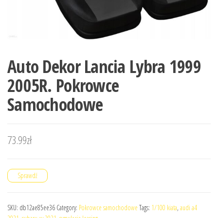
Auto Dekor Lancia Lybra 1999
2005R. Pokrowce
Samochodowe
73.99
zł
Sprawdź
SKU:
db12ae85ee36
Category:
Pokrowce samochodowe
Tags:
1/100 kiata
,
audi a4