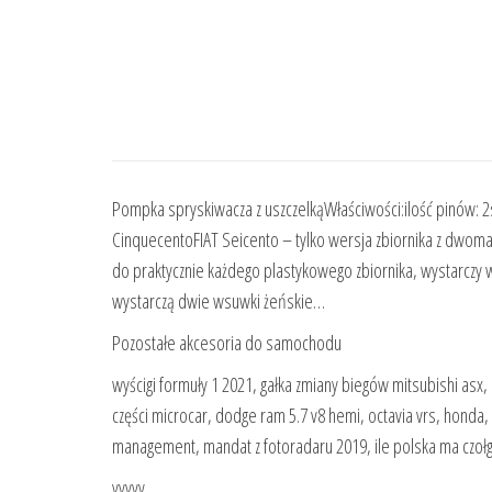
Pompka spryskiwacza z uszczelkąWłaściwości:ilość pinów:
CinquecentoFIAT Seicento – tylko wersja zbiornika z dwo
do praktycznie każdego plastykowego zbiornika, wystarczy
wystarczą dwie wsuwki żeńskie…
Pozostałe akcesoria do samochodu
wyścigi formuły 1 2021, gałka zmiany biegów mitsubishi asx,
części microcar, dodge ram 5.7 v8 hemi, octavia vrs, honda
management, mandat z fotoradaru 2019, ile polska ma czołg
yyyyy