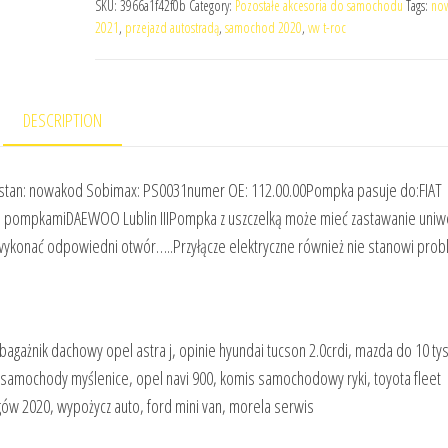
SKU:
3966a1f42f0b
Category:
Pozostałe akcesoria do samochodu
Tags:
now
2021
,
przejazd autostradą
,
samochod 2020
,
vw t-roc
DESCRIPTION
 2stan: nowakod Sobimax: PS0031numer OE: 112.00.00Pompka pasuje do:FIAT
ma pompkamiDAEWOO Lublin IIIPompka z uszczelką może mieć zastawanie uniw
 wykonać odpowiedni otwór…..Przyłącze elektryczne również nie stanowi pro
 bagażnik dachowy opel astra j, opinie hyundai tucson 2.0crdi, mazda do 10 tys
, samochody myślenice, opel navi 900, komis samochodowy ryki, toyota fleet
ów 2020, wypożycz auto, ford mini van, morela serwis