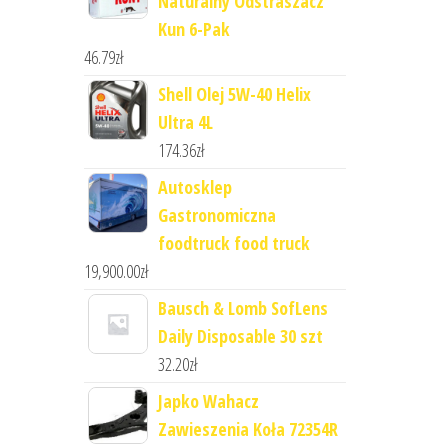
Naturalny Odstraszacz
Kun 6-Pak
46.79
zł
Shell Olej 5W-40 Helix
Ultra 4L
174.36
zł
Autosklep
Gastronomiczna
foodtruck food truck
19,900.00
zł
Bausch & Lomb SofLens
Daily Disposable 30 szt
32.20
zł
Japko Wahacz
Zawieszenia Koła 72354R