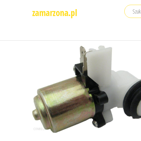
Przejdź
zamarzona.pl
do
treści