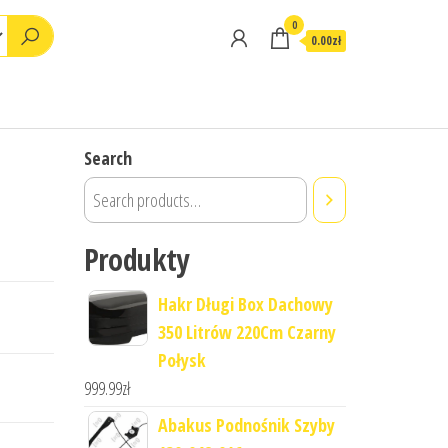
0
0.00zł
Search
Produkty
Hakr Długi Box Dachowy
350 Litrów 220Cm Czarny
Połysk
999.99
zł
Abakus Podnośnik Szyby