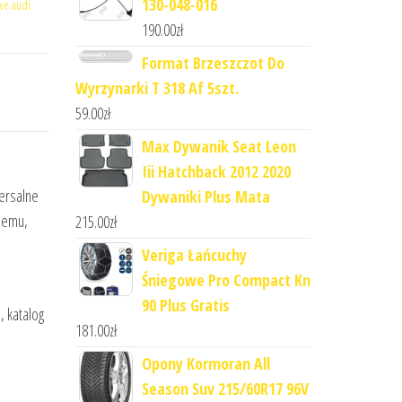
130-048-016
e audi
190.00
zł
Format Brzeszczot Do
Wyrzynarki T 318 Af 5szt.
59.00
zł
Max Dywanik Seat Leon
Iii Hatchback 2012 2020
ersalne
Dywaniki Plus Mata
blemu,
215.00
zł
Veriga Łańcuchy
Śniegowe Pro Compact Kn
90 Plus Gratis
, katalog
181.00
zł
Opony Kormoran All
Season Suv 215/60R17 96V