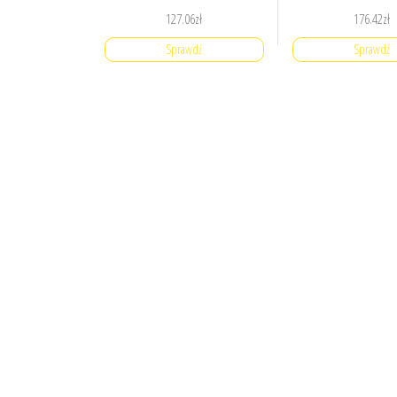
127.06
zł
176.42
zł
Sprawdź
Sprawdź