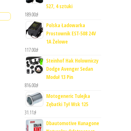
527, 4 sztuki
189.00
zł
Polska Ładowarka
Prostownik EST-508 24V
1A Żelowe
117.00
zł
Steinhof Hak Holowniczy
Dodge Avenger Sedan
Moduł 13 Pin
816.00
zł
Motogeneric Tulejka
Zębatki Tył Wsk 125
31.11
zł
Dbautomotive Kunagone