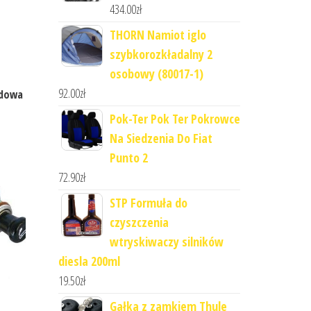
434.00
zł
THORN Namiot iglo
szybkorozkładalny 2
osobowy (80017-1)
92.00
zł
odowa
Pok-Ter Pok Ter Pokrowce
Na Siedzenia Do Fiat
Punto 2
72.90
zł
STP Formuła do
czyszczenia
wtryskiwaczy silników
diesla 200ml
19.50
zł
Gałka z zamkiem Thule