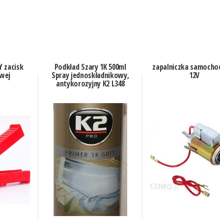
 zacisk
Podkład Szary 1K 500ml
zapalniczka samoch
wej
Spray jednoskładnikowy,
12V
antykorozyjny K2 L348