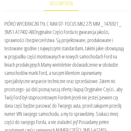
DESCRIPTION
PIÓRO WYCIERACZKI TYŁ C-MAX 07- FOCUS MK2 275 MM _ 1476921 _
3M51-A17402-ABOryginalne Części Forda to gwarancja jakości,
sprawności i bezpieczeństwa. Są projektowane, produkowane i
testowane zgodnie z najwyższymi standardami, takimi jakie obowiązują
w przypadku części montowanych w nowych samochodach Ford na
liniach produkcyjnych.Mamy wieloletnie doświadczenie w obsłudze
samochodów marki Ford, a naszym klientom zapewniamy
specjalistyczne wsparcie techniczne oraz sprzedażowe. Zatem nic
prostszego- już dziś poznaj naszą ofertę i kupuj Oryginalne Części , aby
Twój Ford był stuprocentowym Fordem.Jeżeli nie jesteś pewien czy
dana część będzie pasować do Twojego auta, przed zakupem prześlij
numer VIN swojego samochodu, a my to sprawdzimy. Szukasz innej
części do swojego Forda, a nie znalazłeś jej? Posiadamy pełen
asortyment części zamiennych.NUMER CZĘŚCI: 3M51-A17402-