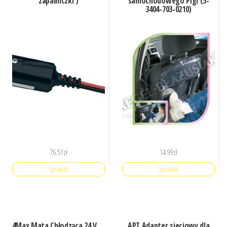
zapalniczki )
samochodowego Pigi (5-
3404-703-0210)
76.51
zł
14.99
zł
Sprawdź
Sprawdź
4Max Mata Chłodząca 24 V
APT Adapter sieciowy dla