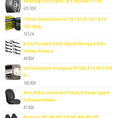
Nankang Cross Sport Sp 9 285/65R17 116V
635.93
zł
Filtron Toyota Avensis T22 I 97-03 1.6 1.8 2.0
Filtr Oleju
14.52
zł
Amos Parciane Paski Opaski Mocujące Koło
Uchwyt Roweru
44.80
zł
Varta Funstart Freshpack Yb12Al-A 12 Ah 120 A
P+
160.00
zł
Auto Dekor Skoda Yeti Felicjia Octavia Superb
Pokrowiec Welur
47.00
zł
Peugeot 305 306 307 308 405 406 407 505