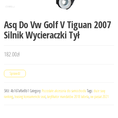
Asq Do Vw Golf V Tiguan 2007
Silnik Wycieraczki Tył
182.00
zł
Sprawdź
SKU:
4b167af6e8b1
Category:
Pozostałe akcesoria do samochodu
Tags:
duże suvy
ranking
,
leasing konsumencki seat
,
taryfikator mandatów 2018 tabela
,
vw passat 2021