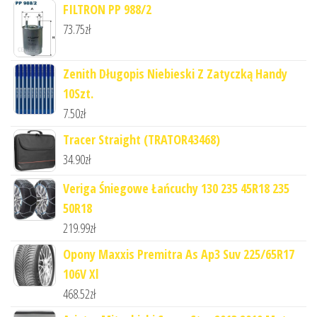
FILTRON PP 988/2
73.75
zł
Zenith Długopis Niebieski Z Zatyczką Handy
10Szt.
7.50
zł
Tracer Straight (TRATOR43468)
34.90
zł
Veriga Śniegowe Łańcuchy 130 235 45R18 235
50R18
219.99
zł
Opony Maxxis Premitra As Ap3 Suv 225/65R17
106V Xl
468.52
zł