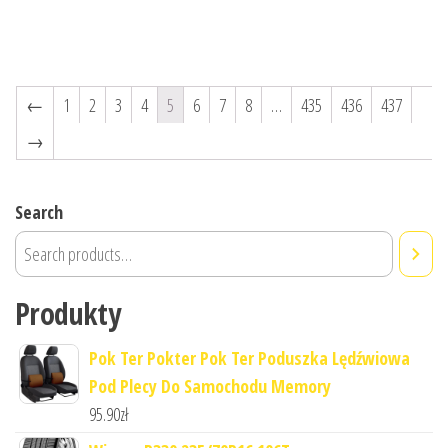
←
1
2
3
4
5
6
7
8
…
435
436
437
→
Search
Produkty
Pok Ter Pokter Pok Ter Poduszka Lędźwiowa
Pod Plecy Do Samochodu Memory
95.90
zł