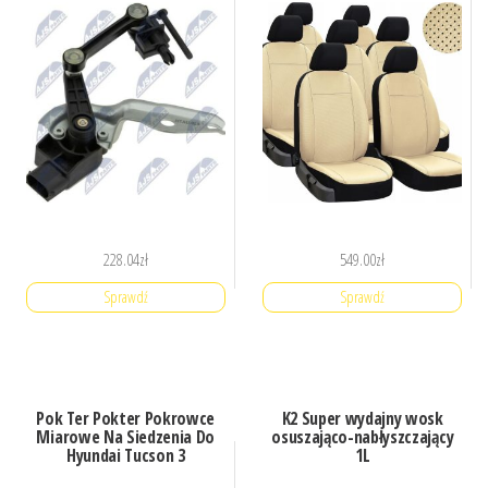
228.04
zł
549.00
zł
Sprawdź
Sprawdź
Pok Ter Pokter Pokrowce
K2 Super wydajny wosk
Miarowe Na Siedzenia Do
osuszająco-nabłyszczający
Hyundai Tucson 3
1L