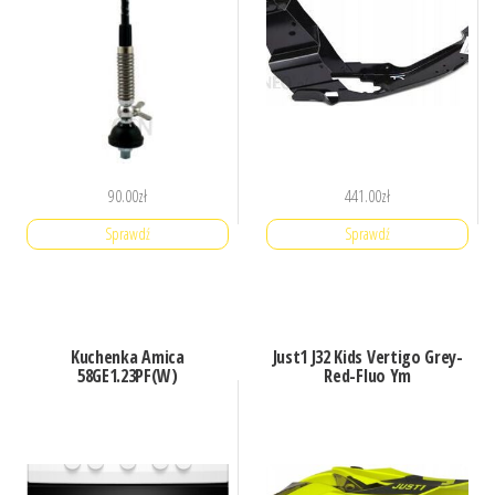
90.00
zł
441.00
zł
Sprawdź
Sprawdź
Kuchenka Amica
Just1 J32 Kids Vertigo Grey-
58GE1.23PF(W)
Red-Fluo Ym