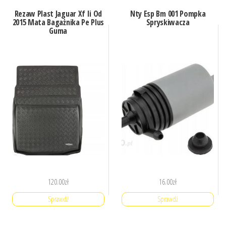
Rezaw Plast Jaguar Xf Ii Od
Nty Esp Bm 001 Pompka
2015 Mata Bagażnika Pe Plus
Spryskiwacza
Guma
120.00
zł
16.00
zł
Sprawdź
Sprawdź