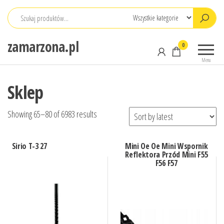
Przejdź
do
treści
zamarzona.pl
0
Menu
Sklep
Showing 65–80 of 6983 results
Sirio T-3 27
Mini Oe Oe Mini Wspornik
Reflektora Przód Mini F55
F56 F57