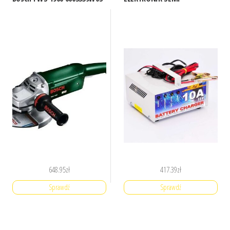
648.95
zł
417.39
zł
Sprawdź
Sprawdź