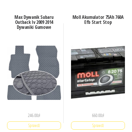
Max Dywanik Subaru
Moll Akumulator 75Ah 760A
Outback Iv 2009 2014
Efb Start Stop
Dywaniki Gumowe
246.00
zł
660.00
zł
Sprawdź
Sprawdź