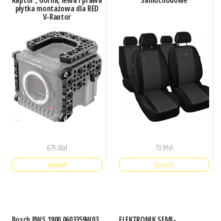
Raptor , Górna, lewa i prawa
Samochodowe
płytka montażowa dla RED
V-Raptor
679.00
zł
73.99
zł
Sprawdź
Sprawdź
Bosch PWS 1900 0603359W03
ELEKTRONIK SEMI-