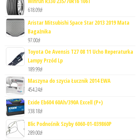
Winrun R330 235/70R16 106T
618.09
zł
Aristar Mitsubishi Space Star 2013 2019 Mata
Bagażnika
97.00
zł
Toyota Oe Avensis T27 08 11 Ucho Reperaturka
Lampy Przód Lp
189.99
zł
Maszyna do szycia Łucznik 2014 EWA
454.24
zł
Exide Eb604 60Ah/390A Excell (P+)
338.18
zł
Blic Podnośnik Szyby 6060-01-039860P
289.00
zł