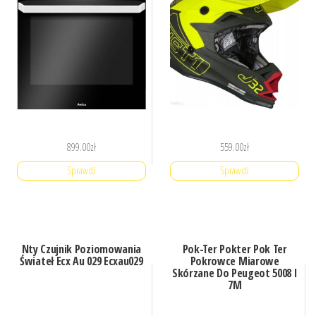
899.00
zł
559.00
zł
Sprawdź
Sprawdź
Nty Czujnik Poziomowania
Pok-Ter Pokter Pok Ter
Świateł Ecx Au 029 Ecxau029
Pokrowce Miarowe
Skórzane Do Peugeot 5008 I
7M