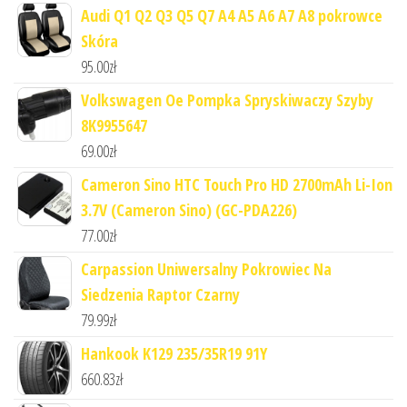
Audi Q1 Q2 Q3 Q5 Q7 A4 A5 A6 A7 A8 pokrowce
Skóra
95.00
zł
Volkswagen Oe Pompka Spryskiwaczy Szyby
8K9955647
69.00
zł
Cameron Sino HTC Touch Pro HD 2700mAh Li-Ion
3.7V (Cameron Sino) (GC-PDA226)
77.00
zł
Carpassion Uniwersalny Pokrowiec Na
Siedzenia Raptor Czarny
79.99
zł
Hankook K129 235/35R19 91Y
660.83
zł