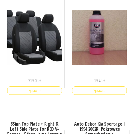
319.00
zł
19.40
zł
Sprawdź
Sprawdź
8Sinn Top Plate + Right &
Auto Dekor Kia Sportage I
Left Side Plate for RED V-
1994 2002R. Pokrowce