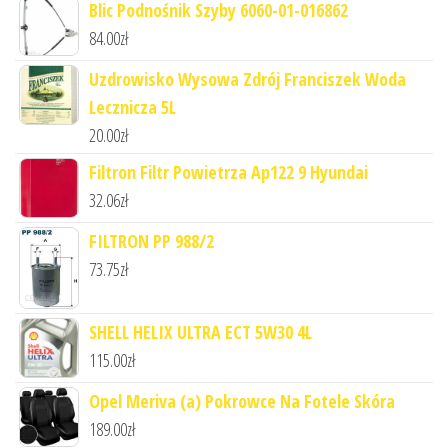
Blic Podnośnik Szyby 6060-01-016862
84.00
zł
Uzdrowisko Wysowa Zdrój Franciszek Woda
Lecznicza 5L
20.00
zł
Filtron Filtr Powietrza Ap122 9 Hyundai
32.06
zł
FILTRON PP 988/2
73.75
zł
SHELL HELIX ULTRA ECT 5W30 4L
115.00
zł
Opel Meriva (a) Pokrowce Na Fotele Skóra
189.00
zł