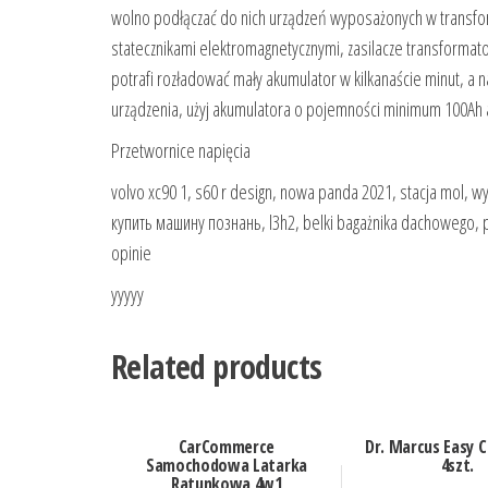
wolno podłączać do nich urządzeń wyposażonych w transformat
statecznikami elektromagnetycznymi, zasilacze transformato
potrafi rozładować mały akumulator w kilkanaście minut, a
urządzenia, użyj akumulatora o pojemności minimum 100Ah 
Przetwornice napięcia
volvo xc90 1, s60 r design, nowa panda 2021, stacja mol, 
купить машину познань, l3h2, belki bagażnika dachowego, p
opinie
yyyyy
Related products
CarCommerce
Dr. Marcus Easy C
Samochodowa Latarka
4szt.
Ratunkowa 4w1