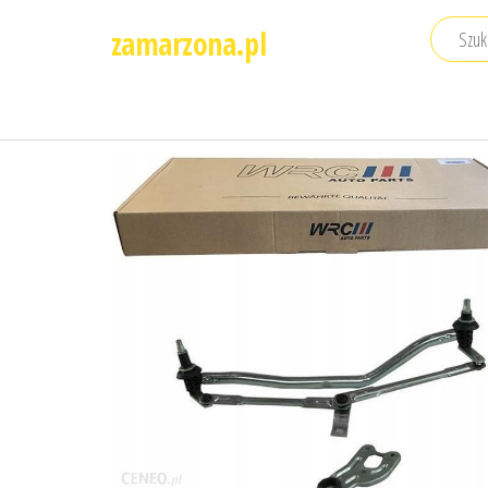
Przejdź
zamarzona.pl
do
treści