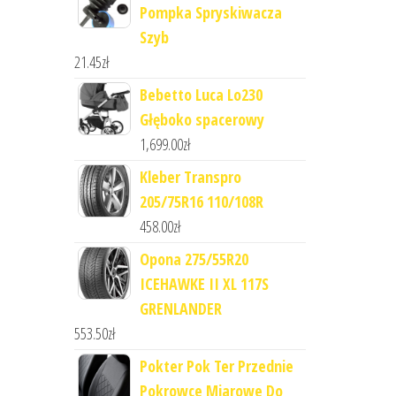
Pompka Spryskiwacza
Szyb
21.45
zł
Bebetto Luca Lo230
Głęboko spacerowy
1,699.00
zł
Kleber Transpro
205/75R16 110/108R
458.00
zł
Opona 275/55R20
ICEHAWKE II XL 117S
GRENLANDER
553.50
zł
Pokter Pok Ter Przednie
Pokrowce Miarowe Do