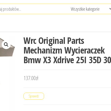
Wrc Original Parts
Mechanizm Wycieraczek
Bmw X3 Xdrive 25I 35D 30
137.00
zł
Sprawdź