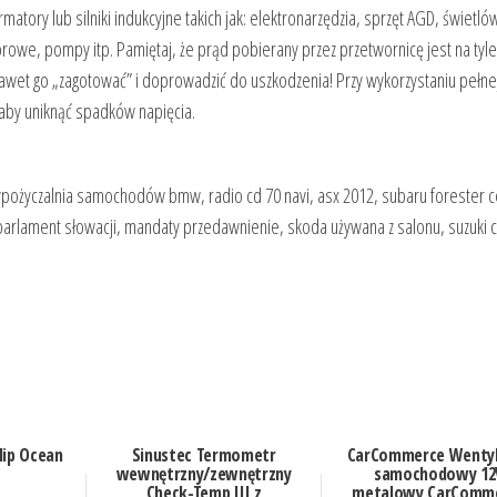
ory lub silniki indukcyjne takich jak: elektronarzędzia, sprzęt AGD, świetlów
rowe, pompy itp. Pamiętaj, że prąd pobierany przez przetwornicę jest na tyle
 nawet go „zagotować” i doprowadzić do uszkodzenia! Przy wykorzystaniu pełn
aby uniknąć spadków napięcia.
wypożyczalnia samochodów bmw, radio cd 70 navi, asx 2012, subaru forester c
arlament słowacji, mandaty przedawnienie, skoda używana z salonu, suzuki c
lip Ocean
Sinustec Termometr
CarCommerce Wenty
wewnętrzny/zewnętrzny
samochodowy 12
Check-Temp III z
metalowy CarComm