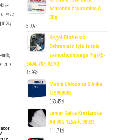
ki ze
ochronna z witaminą A
 duży że
30g
ej mocy
5.99
zł
Kegel-Błażusiak
Ochraniacz tyłu fotela
samochodowego Pigi (5-
ennik,
3404-703-0210)
elerio
14.99
zł
Mahle Chłodnica Silnika
Cr595000S
363.45
zł
Leniar Kalka Kreślarska
A4 90G 125Ark 90921
lator
111.71
zł
V
erce