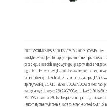
PRZETWORNICA IPS-5000 12V / 230V 2500/5000 WPrzetwornic
modyfikowaną. Jest to napięcie przemienne o przebiegu pro
przebiegu sinusoidalnego występującego w sieci energetycz
ograniczenie ceny i zwiększenie bezawaryjności całego urz
silniki indukcyjne takich jak: elektronarzędzia, sprzęt AGD
itp.NAJWAŻNIEJSZE CECHYMoc: 5000W/2500WZakres napięcia
napięcia wyjściowego: 220-240VACCzęstotliwość: 50Hz/60H
2500WSprawność:>92%Zabezpieczenie przeciążeniowe: przy
(automatyczne wyłączenie)Zabezpieczenie przed zbyt nisk