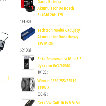
Gares Bateria
Akumulator Do Bosch
Bat046 2Ah 12V
114.90
zł
Techtron Moduł Ładujący
Akumulator Dodatkowy
12V Mr25
699.00
zł
Beta Smarownica Mini Z 3
Dyszami Be1750M3
101.23
zł
Winrun R330 255/55R19
111W Xl
835.42
zł
Getz Vw Golf Iii Iv V Vi Vii