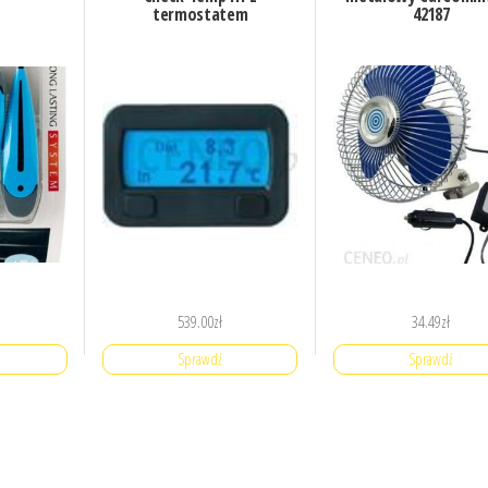
termostatem
42187
539.00
zł
34.49
zł
Sprawdź
Sprawdź