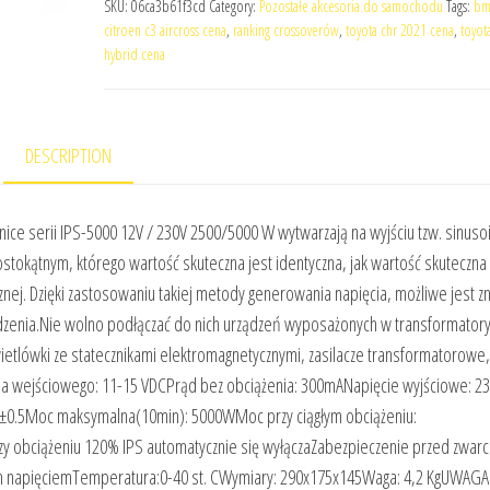
SKU:
06ca3b61f3cd
Category:
Pozostałe akcesoria do samochodu
Tags:
bm
citroen c3 aircross cena
,
ranking crossoverów
,
toyota chr 2021 cena
,
toyot
hybrid cena
DESCRIPTION
e serii IPS-5000 12V / 230V 2500/5000 W wytwarzają na wyjściu tzw. sinuso
stokątnym, którego wartość skuteczna jest identyczna, jak wartość skuteczna
nej. Dzięki zastosowaniu takiej metody generowania napięcia, możliwe jest z
ądzenia.Nie wolno podłączać do nich urządzeń wyposażonych w transformatory
, świetlówki ze statecznikami elektromagnetycznymi, zasilacze transformatorow
 wejściowego: 11-15 VDCPrąd bez obciążenia: 300mANapięcie wyjściowe: 2
z±0.5Moc maksymalna(10min): 5000WMoc przy ciągłym obciążeniu:
 obciążeniu 120% IPS automatycznie się wyłączaZabezpieczenie przed zwarc
im napięciemTemperatura:0-40 st. CWymiary: 290x175x145Waga: 4,2 KgUWAGA !