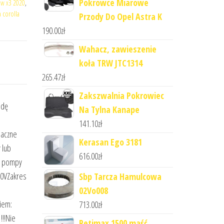
Pokrowce Miarowe
w x3 2020
,
a corolla
Przody Do Opel Astra K
190.00
zł
Wahacz, zawieszenie
koła TRW JTC1314
265.47
zł
Zakszwalnia Pokrowiec
idę
Na Tylna Kanape
141.10
zł
naczne
Kerasan Ego 3181
 lub
616.00
zł
e, pompy
30VZakres
Sbp Tarcza Hamulcowa
02Vo008
iem:
713.00
zł
!!Nie
Retimax 1500 maść