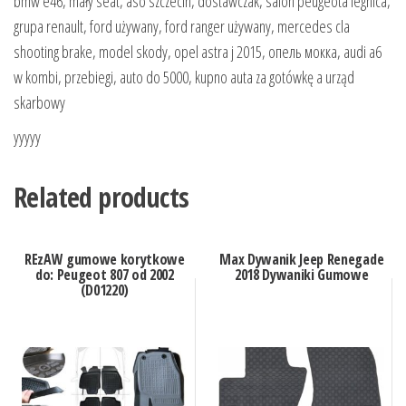
bmw e46, mały seat, aso szczecin, dostawczak, salon peugeota legnica,
grupa renault, ford używany, ford ranger używany, mercedes cla
shooting brake, model skody, opel astra j 2015, опель мокка, audi a6
w kombi, przebiegi, auto do 5000, kupno auta za gotówkę a urząd
skarbowy
yyyyy
Related products
REzAW gumowe korytkowe
Max Dywanik Jeep Renegade
do: Peugeot 807 od 2002
2018 Dywaniki Gumowe
(D01220)