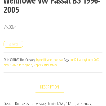
welurowe VW Passat B5 1996-
2005
75.00
zł
Sprawdź
SKU:
39ff1b371fad
Category:
Dywaniki samochodowe
Tags:
art 97 k.w. taryfikator 2022
,
bmw 5 2022
,
ford hybrid
,
jeep wrangler sahara
DESCRIPTION
Geberit DuofixBasic do wiszących misek WC, 112 cm, ze spłuczką