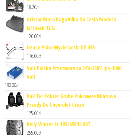
18.20
zł
Aristar Mata Bagażnika Do Tesla Model S
Liftback 12 G
120.00
zł
Denso Pióro Wycieraczki Df-415
116.00
zł
Volt Polska Przetwornica 24V-230V Ips-1000
Volt
180.00
zł
Pok Ter Pokter Grube Pokrowce Miarowe
Przody Do Chevrolet Cruze
175.00
zł
Kelly Winter St 185/65R15 88T
255.00
zł