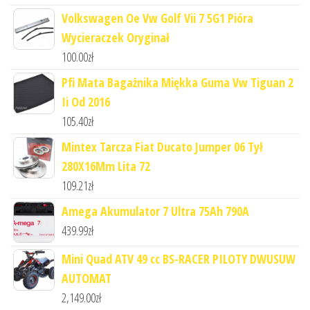
Volkswagen Oe Vw Golf Vii 7 5G1 Pióra
Wycieraczek Oryginał
100.00
zł
Pfi Mata Bagażnika Miękka Guma Vw Tiguan 2
Ii Od 2016
105.40
zł
Mintex Tarcza Fiat Ducato Jumper 06 Tył
280X16Mm Lita 72
109.21
zł
Amega Akumulator 7 Ultra 75Ah 790A
439.99
zł
Mini Quad ATV 49 cc BS-RACER PILOTY DWUSUW
AUTOMAT
2,149.00
zł