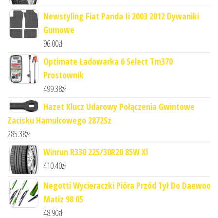
Newstyling Fiat Panda Ii 2003 2012 Dywaniki
Gumowe
96.00
zł
Optimate Ładowarka 6 Select Tm370
Prostownik
499.38
zł
Hazet Klucz Udarowy Połączenia Gwintowe
Zacisku Hamulcowego 2872Sz
285.38
zł
Winrun R330 225/30R20 85W Xl
410.40
zł
Negotti Wycieraczki Pióra Przód Tył Do Daewoo
Matiz 98 05
48.90
zł