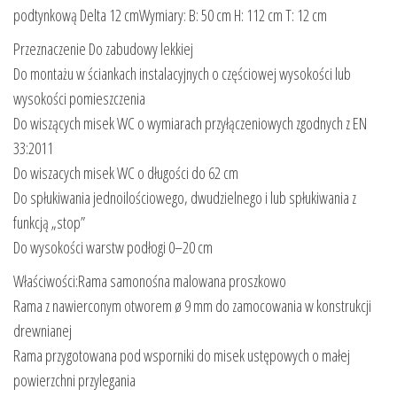
podtynkową Delta 12 cmWymiary: B: 50 cm H: 112 cm T: 12 cm
Przeznaczenie Do zabudowy lekkiej
Do montażu w ściankach instalacyjnych o częściowej wysokości lub
wysokości pomieszczenia
Do wiszących misek WC o wymiarach przyłączeniowych zgodnych z EN
33:2011
Do wiszacych misek WC o długości do 62 cm
Do spłukiwania jednoilościowego, dwudzielnego i lub spłukiwania z
funkcją „stop”
Do wysokości warstw podłogi 0–20 cm
Właściwości:Rama samonośna malowana proszkowo
Rama z nawierconym otworem ø 9 mm do zamocowania w konstrukcji
drewnianej
Rama przygotowana pod wsporniki do misek ustępowych o małej
powierzchni przylegania