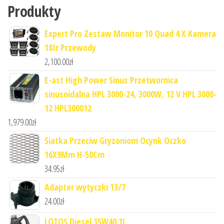
Produkty
Expert Pro Zestaw Monitor 10 Quad 4 X Kamera
18Ir Przewody
2,100.00
zł
E-ast High Power Sinus Przetwornica
sinusoidalna HPL 3000-24, 3000W, 12 V HPL 3000-
12 HPL300012
1,979.00
zł
Siatka Przeciw Gryzoniom Ocynk Oczko
16X9Mm H-50Cm
34.95
zł
Adapter wytyczki 13/7
24.00
zł
LOTOS Diesel 15W40 1L