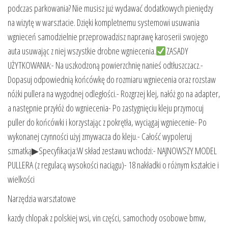
podczas parkowania? Nie musisz już wydawać dodatkowych pieniędzy
na wizytę w warsztacie. Dzięki kompletnemu systemowi usuwania
wgnieceń samodzielnie przeprowadzisz naprawę karoserii swojego
auta usuwając z niej wszystkie drobne wgniecenia.
ZASADY
UŻYTKOWANIA:- Na uszkodzoną powierzchnię nanieś odtłuszczacz.-
Dopasuj odpowiednią końcówkę do rozmiaru wgniecenia oraz rozstaw
nóżki pullera na wygodnej odległości.- Rozgrzej klej, nałóż go na adapter,
a następnie przyłóż do wgniecenia- Po zastygnięciu kleju przymocuj
puller do końcówki i korzystając z pokrętła, wyciągaj wgniecenie- Po
wykonanej czynności użyj zmywacza do kleju.- Całość wypoleruj
szmatką▶Specyfikacja:W skład zestawu wchodzi:- NAJNOWSZY MODEL
PULLERA (z regulacą wysokości naciągu)- 18 nakładki o różnym kształcie i
wielkości
Narzędzia warsztatowe
kazdy chlopak z polskiej wsi, vin części, samochody osobowe bmw,