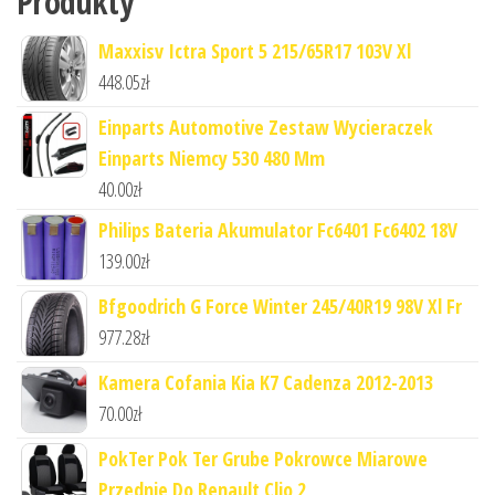
Produkty
Maxxisv Ictra Sport 5 215/65R17 103V Xl
448.05
zł
Einparts Automotive Zestaw Wycieraczek
Einparts Niemcy 530 480 Mm
40.00
zł
Philips Bateria Akumulator Fc6401 Fc6402 18V
139.00
zł
Bfgoodrich G Force Winter 245/40R19 98V Xl Fr
977.28
zł
Kamera Cofania Kia K7 Cadenza 2012-2013
70.00
zł
PokTer Pok Ter Grube Pokrowce Miarowe
Przednie Do Renault Clio 2