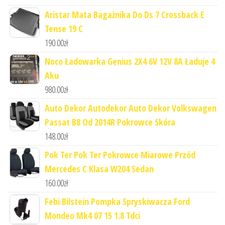
Aristar Mata Bagażnika Do Ds 7 Crossback E
Tense 19 C
190.00
zł
Noco Ładowarka Genius 2X4 6V 12V 8A Ładuje 4
Aku
980.00
zł
Auto Dekor Autodekor Auto Dekor Volkswagen
Passat B8 Od 2014R Pokrowce Skóra
148.00
zł
Pok Ter Pok Ter Pokrowce Miarowe Przód
Mercedes C Klasa W204 Sedan
160.00
zł
Febi Bilstein Pompka Spryskiwacza Ford
Mondeo Mk4 07 15 1.8 Tdci