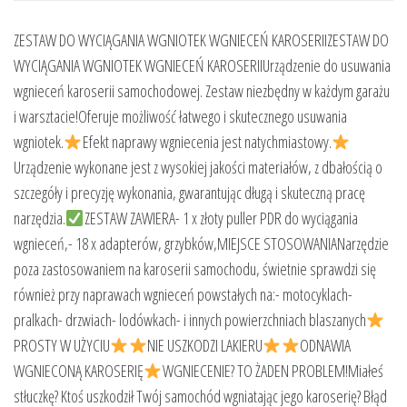
ZESTAW DO WYCIĄGANIA WGNIOTEK WGNIECEŃ KAROSERIIZESTAW DO
WYCIĄGANIA WGNIOTEK WGNIECEŃ KAROSERIIUrządzenie do usuwania
wgnieceń karoserii samochodowej. Zestaw niezbędny w każdym garażu
i warsztacie!Oferuje możliwość łatwego i skutecznego usuwania
wgniotek.
Efekt naprawy wgniecenia jest natychmiastowy.
Urządzenie wykonane jest z wysokiej jakości materiałów, z dbałością o
szczegóły i precyzję wykonania, gwarantując długą i skuteczną pracę
narzędzia.
ZESTAW ZAWIERA- 1 x złoty puller PDR do wyciągania
wgnieceń,- 18 x adapterów, grzybków,MIEJSCE STOSOWANIANarzędzie
poza zastosowaniem na karoserii samochodu, świetnie sprawdzi się
również przy naprawach wgnieceń powstałych na:- motocyklach-
pralkach- drzwiach- lodówkach- i innych powierzchniach blaszanych
PROSTY W UŻYCIU
NIE USZKODZI LAKIERU
ODNAWIA
WGNIECONĄ KAROSERIĘ
WGNIECENIE? TO ŻADEN PROBLEM!Miałeś
stłuczkę? Ktoś uszkodził Twój samochód wgniatając jego karoserię? Błąd