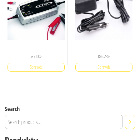
537.00
zł
186.23
zł
Sprawdź
Sprawdź
Search