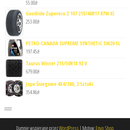
55.00
zł
Goodride Zupereco Z 107 215/40R17 87W Xl
253.00
zł
PETRO-CANADA SUPREME SYNTHETIC 5W20 5L
197.45
zł
Taurus Winter 215/50R18 92 V
679.00
zł
Jope Śniegowe 4X4/360, 2 Sztuki
354.86
zł
zzzzz
Dumnie wspierane przez
WordPress
|
Motyw:
Envo Shop