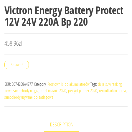
Victron Energy Battery Protect
12V 24V 220A Bp 220
458.96
zł
Sprawdź
SKU:
0074208e4277
Category:
Prostowniki do akumulatorów
Tags:
duże suvy ranking
,
nowe samochody na gaz
,
opel insignia 2020
,
peugot partner 2020
,
renault arkana cena
,
samochody używane poleasingowe
DESCRIPTION