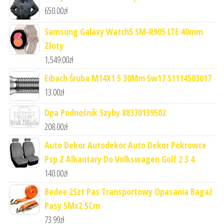
650.00
zł
Samsung Galaxy Watch5 SM-R905 LTE 40mm
Złoty
1,549.00
zł
Eibach Śruba M14X1 5 30Mm Sw17 S1114503017
13.00
zł
Dpa Podnośnik Szyby 88370139502
208.00
zł
Auto Dekor Autodekor Auto Dekor Pokrowce
Psp Z Alkantary Do Volkswagen Golf 2 3 4
140.00
zł
Bedee 2Szt Pas Transportowy Opasania Bagaż
Pasy 5Mx2 5Cm
73.99
zł