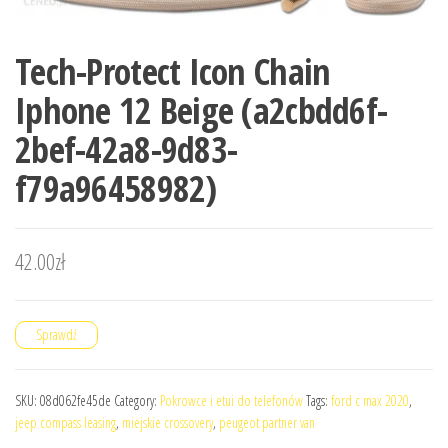
Tech-Protect Icon Chain
Iphone 12 Beige (a2cbdd6f-
2bef-42a8-9d83-
f79a96458982)
42.00
zł
Sprawdź
SKU:
08d062fe45de
Category:
Pokrowce i etui do telefonów
Tags:
ford c max 2020
,
jeep compass leasing
,
miejskie crossovery
,
peugeot partner van