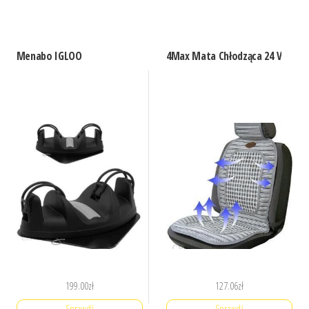
Menabo IGLOO
4Max Mata Chłodząca 24 V
199.00
zł
127.06
zł
Sprawdź
Sprawdź