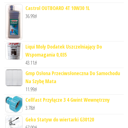
Castrol OUTBOARD 4T 10W30 1L
36.99
zł
Liqui Moly Dodatek Uszczelniający Do
Wspomagania 0,035
43.11
zł
Gmp Osłona Przeciwsłoneczna Do Samochodu
Na Szybę Mata
11.99
zł
Cellfast Przyłącze 3 4 Gwint Wewnętrzny
3.78
zł
Geko Statyw do wiertarki G30120
67.00
zł