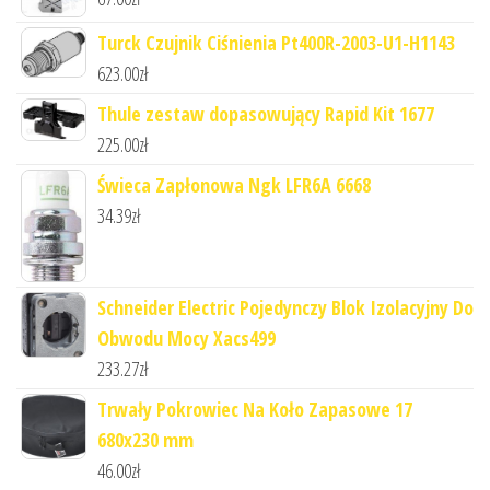
Turck Czujnik Ciśnienia Pt400R-2003-U1-H1143
623.00
zł
Thule zestaw dopasowujący Rapid Kit 1677
225.00
zł
Świeca Zapłonowa Ngk LFR6A 6668
34.39
zł
Schneider Electric Pojedynczy Blok Izolacyjny Do
Obwodu Mocy Xacs499
233.27
zł
Trwały Pokrowiec Na Koło Zapasowe 17
680x230 mm
46.00
zł