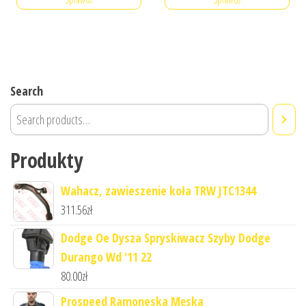
Search
Produkty
Wahacz, zawieszenie koła TRW JTC1344
311.56
zł
Dodge Oe Dysza Spryskiwacz Szyby Dodge
Durango Wd '11 22
80.00
zł
Prospeed Ramoneska Męska