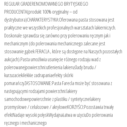
REGULAR GRADERENOMOWANEGO BRYTYJSKIEGO
PRODUCENTA(produkt 100% oryginalny – od
dystrybutora)CHARAKTERYSTYKA:Oferowana pasta stosowana jest
praktyczne we wszystkich profesjonalnych warsztatach lakierniczych.
Doskonale sprawdza się zarówno przy polerowaniu ręcznym jak i
mechanicznym (do polerowania mechanicznego zalecane jest
stosowanie gąbek FERACLA , które są dostępne na Naszych pozostałych
aukcjach).Pasta umożliwia usunięcie różnego rodzaju wad z
polerowanejpowierzchni:utlenienia lakieruślady brudu /
kurzuzaciekilekkie zadrapaniaefekty skórki
pomarańczyZASTOSOWANIE:Pasta Farecla może być stosowana z
następującymi rodzajami powierzchni:lakiery
samochodowepowierzchnie z plastiku / syntetycznelakiery
przemysłowe / celulozowe / akryloweKORZYŚCI:Pozostawia trwały
efektNadaje wysoki połyskWydajnaŁatwa w użyciuDo polerowania
ręcznego i mechanicznego