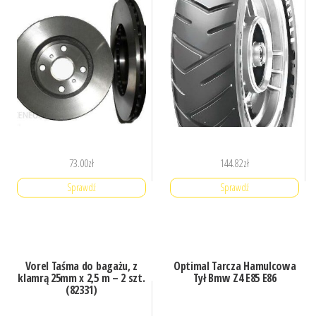
73.00
zł
144.82
zł
Sprawdź
Sprawdź
Vorel Taśma do bagażu, z
Optimal Tarcza Hamulcowa
klamrą 25mm x 2,5 m – 2 szt.
Tył Bmw Z4 E85 E86
(82331)