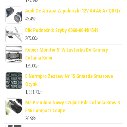
173.94
zł
Audi Oe Atrapa Zapalniczki 12V A4 A6 A7 Q8 Q7
45.49
zł
Blic Podnośnik Szyby 6060-00-Ni4549
265.00
zł
Kopier Monitor 5' W Lusterku Do Kamery
Cofania Kolor
139.00
zł
E Normpro Zestaw Nr 15 Gniazda Smarowe
Ocynk
1,881.73
zł
Me Premium Nowy Czujnik Pdc Cofania Bmw 3
E46 Compact Coupe
26.98
zł