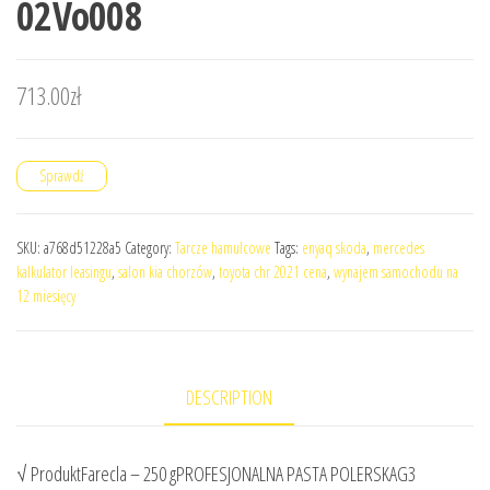
02Vo008
713.00
zł
Sprawdź
SKU:
a768d51228a5
Category:
Tarcze hamulcowe
Tags:
enyaq skoda
,
mercedes
kalkulator leasingu
,
salon kia chorzów
,
toyota chr 2021 cena
,
wynajem samochodu na
12 miesięcy
DESCRIPTION
√ ProduktFarecla – 250 gPROFESJONALNA PASTA POLERSKAG3