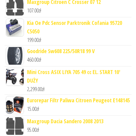
Maxgroup Citroen C Crosser 07 12
107.00
zł
Kia Oe Pdc Sensor Parktronik Cofania 95720
C5050
199.00
zł
Goodride Sw608 225/50R18 99 V
460.00
zł
Mini Cross ASIX LIYA 705 49 cc EL. START 10'
DUŻY
2,299.00
zł
Eurorepar Filtr Paliwa Citroen Peugeot E148145
15.00
zł
Maxgroup Dacia Sandero 2008 2013
95.00
zł