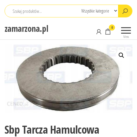
Przejdź
do
treści
zamarzona.pl
0
Menu
Sbp Tarcza Hamulcowa