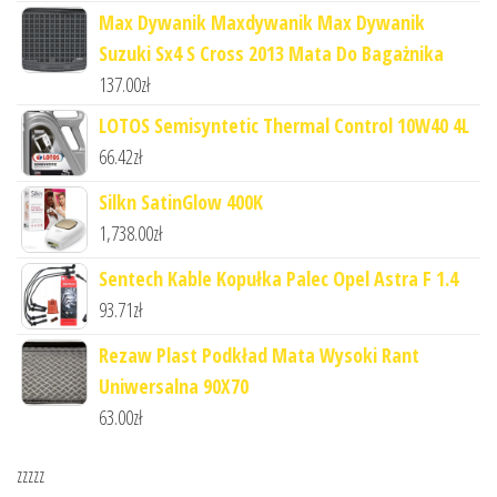
Max Dywanik Maxdywanik Max Dywanik
Suzuki Sx4 S Cross 2013 Mata Do Bagażnika
137.00
zł
LOTOS Semisyntetic Thermal Control 10W40 4L
66.42
zł
Silkn SatinGlow 400K
1,738.00
zł
Sentech Kable Kopułka Palec Opel Astra F 1.4
93.71
zł
Rezaw Plast Podkład Mata Wysoki Rant
Uniwersalna 90X70
63.00
zł
zzzzz