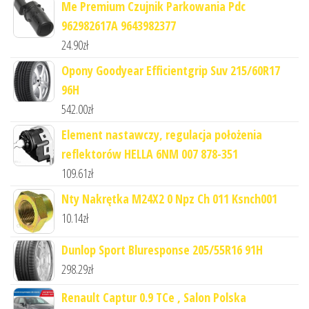
Me Premium Czujnik Parkowania Pdc
962982617A 9643982377
24.90
zł
Opony Goodyear Efficientgrip Suv 215/60R17
96H
542.00
zł
Element nastawczy, regulacja położenia
reflektorów HELLA 6NM 007 878-351
109.61
zł
Nty Nakrętka M24X2 0 Npz Ch 011 Ksnch001
10.14
zł
Dunlop Sport Bluresponse 205/55R16 91H
298.29
zł
Renault Captur 0.9 TCe , Salon Polska