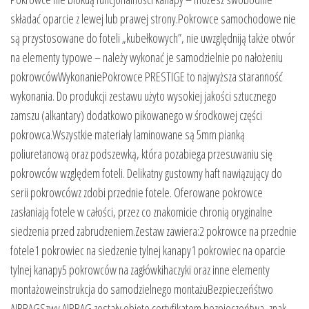
składać oparcie z lewej lub prawej strony.Pokrowce samochodowe nie
są przystosowane do foteli „kubełkowych”, nie uwzględniją także otwór
na elementy typowe – należy wykonać je samodzielnie po nałożeniu
pokrowcówWykonaniePokrowce PRESTIGE to najwyższa staranność
wykonania. Do produkcji zestawu użyto wysokiej jakości sztucznego
zamszu (alkantary) dodatkowo pikowanego w środkowej części
pokrowca.Wszystkie materiały laminowane są 5mm pianką
poliuretanową oraz podszewką, która pozabiega przesuwaniu się
pokrowców względem foteli. Delikatny gustowny haft nawiązujący do
serii pokrowcówz zdobi przednie fotele. Oferowane pokrowce
zasłaniają fotele w całości, przez co znakomicie chronią oryginalne
siedzenia przed zabrudzeniem.Zestaw zawiera:2 pokrowce na przednie
fotele1 pokrowiec na siedzenie tylnej kanapy1 pokrowiec na oparcie
tylnej kanapy5 pokrowców na zagłówkihaczyki oraz inne elementy
montażoweinstrukcja do samodzielnego montażuBezpieczeńśtwo
AIRBAGSzwy AIRBAG zostały objęte certyfikatem bezpieczeńtwa, znak