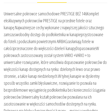
Uniwersalne pokrowce samochodowe PRESTIGE BEŻ 146Komplet
ekskluzywnych pokrowców PRESTIGE na przednie fotele oraz
kanapę.Najważniejsze cechy:wykonane z najwyższej jakości sztucznego
zamszuswobodny dostęp do podłokietnika w kanapieprzystosowane
do foteli z poduszkami powietrznymi AIRBAGzasłaniają fotele w
całościprzeznaczone do większości dzieleń kanapyDopasowanieW
pokrowach zastososowany został system VARIO +VARIO + to
uniwersalne rozwiązanie, które umożliwia dopasowanie pokrowców do
większości kanap dostępnych na rynku: dzielonych lewo oraz prawo
stronnie, a także kanap niedzielonych.W tylnej kanapie w dyskretny
sposób wszystko zamki błyskawiczne, rozwiązanie to pozwala na
bezproblemowe wyciągniecię podłokietnika bez konieczności ściągania
pokrowców.Uniwersalny kształt pokrowców pozwalana na ich
zasotosowanie w więkoszści samochodów dostepnych na rynku.
Pokrowce nie blokuą funcjonalności kanapy – możesz swobodnie