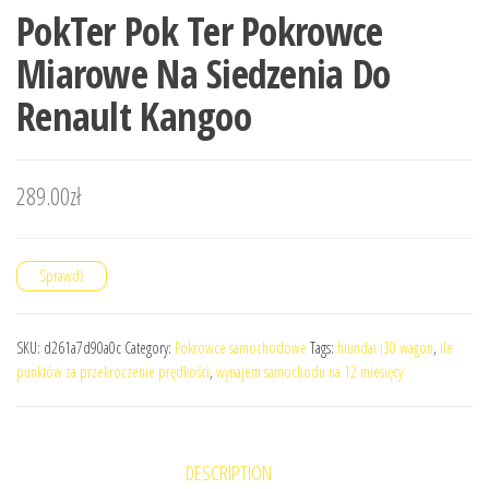
PokTer Pok Ter Pokrowce
Miarowe Na Siedzenia Do
Renault Kangoo
289.00
zł
Sprawdź
SKU:
d261a7d90a0c
Category:
Pokrowce samochodowe
Tags:
hiundai i30 wagon
,
ile
punktów za przekroczenie prędkości
,
wynajem samochodu na 12 miesięcy
DESCRIPTION