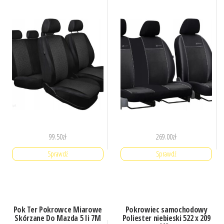
99.50
zł
269.00
zł
Sprawdź
Sprawdź
Pok Ter Pokrowce Miarowe
Pokrowiec samochodowy
Skórzane Do Mazda 5 Ii 7M
Poliester niebieski 522 x 209