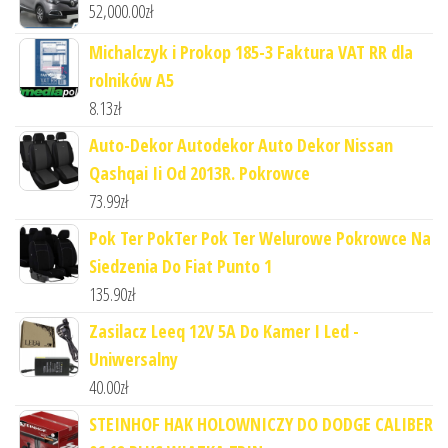
52,000.00
zł
Michalczyk i Prokop 185-3 Faktura VAT RR dla
rolników A5
8.13
zł
Auto-Dekor Autodekor Auto Dekor Nissan
Qashqai Ii Od 2013R. Pokrowce
73.99
zł
Pok Ter PokTer Pok Ter Welurowe Pokrowce Na
Siedzenia Do Fiat Punto 1
135.90
zł
Zasilacz Leeq 12V 5A Do Kamer I Led -
Uniwersalny
40.00
zł
STEINHOF HAK HOLOWNICZY DO DODGE CALIBER