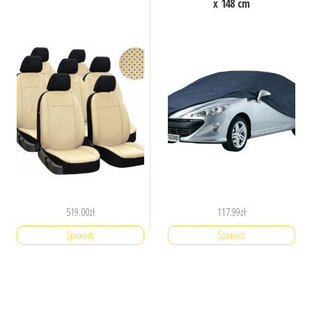
x 148 cm
519.00
zł
117.99
zł
Sprawdź
Sprawdź