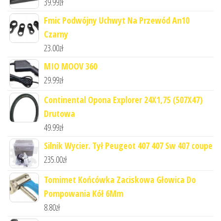
39.99
zł
Fmic Podwójny Uchwyt Na Przewód An10
Czarny
23.00
zł
MIO MOOV 360
29.99
zł
Continental Opona Explorer 24X1,75 (507X47)
Drutowa
49.99
zł
Silnik Wycier. Tył Peugeot 407 407 Sw 407 coupe
235.00
zł
Tomimet Końcówka Zaciskowa Głowica Do
Pompowania Kół 6Mm
8.80
zł