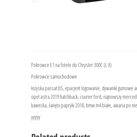
Pokrowce E1 na fotele do Chrysler 300C (I, II)
Pokrowce samochodowe
łożyska passat b5, epacjent logowanie, dywaniki gumowe a
opel astra 2019 hatchback, courier ford, najnowszy merce
kawecka, święto papryki 2018, bmw m4 białe, awaria po ni
yyyyy