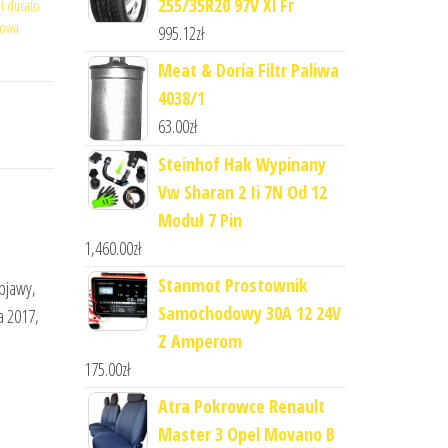
255/35R20 97V Xl Fr
at ducato
nowa
995.12
zł
Meat & Doria Filtr Paliwa
4038/1
63.00
zł
Steinhof Hak Wypinany
Vw Sharan 2 Ii 7N Od 12
Moduł 7 Pin
1,460.00
zł
Stanmot Prostownik
bjawy,
Samochodowy 30A 12 24V
a 2017,
Z Amperom
175.00
zł
Atra Pokrowce Renault
Master 3 Opel Movano B