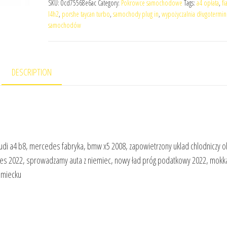
SKU:
0cd75568e6ac
Category:
Pokrowce samochodowe
Tags:
a4 opłata
,
fi
l4h2
,
porshe taycan turbo
,
samochody plug in
,
wypożyczalnia długotermi
samochodów
DESCRIPTION
udi a4 b8, mercedes fabryka, bmw x5 2008, zapowietrzony uklad chlodniczy o
des 2022, sprowadzamy auta z niemiec, nowy ład próg podatkowy 2022, mokk
emiecku