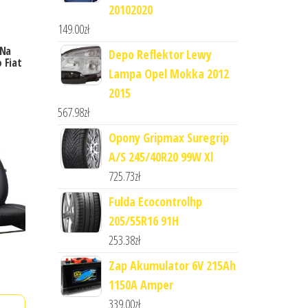
20102020
149.00
zł
 Na
Depo Reflektor Lewy
 Fiat
Lampa Opel Mokka 2012
2015
567.98
zł
Opony Gripmax Suregrip
A/S 245/40R20 99W Xl
725.73
zł
Fulda Ecocontrolhp
205/55R16 91H
253.38
zł
Zap Akumulator 6V 215Ah
1150A Amper
339.00
zł