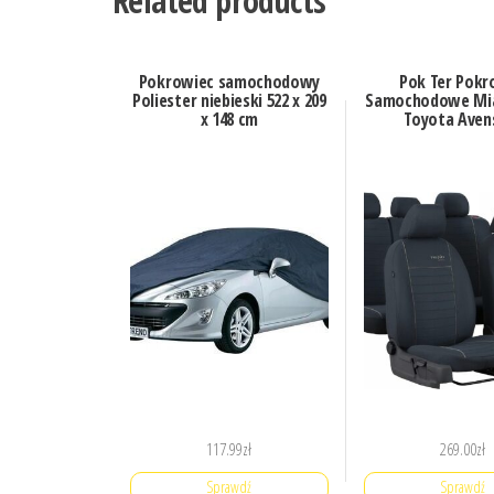
Related products
Pokrowiec samochodowy
Pok Ter Pok
Poliester niebieski 522 x 209
Samochodowe Mi
x 148 cm
Toyota Avens
117.99
zł
269.00
zł
Sprawdź
Sprawdź