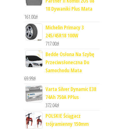
Partner Ii Kombi 2Os 08
18 Dywaniki Plus Mata
161.00
zł
Michelin Primacy 3
245/45R18 100W
717.00
zł
Bedde Osłona Na Szybę
Przeciwsłoneczna Do
Samochodu Mata
69.99
zł
Varta Silver Dynamic E38
74Ah 750A PPlus
372.04
zł
POLSKIE Ściągacz
trójramienny 150mm