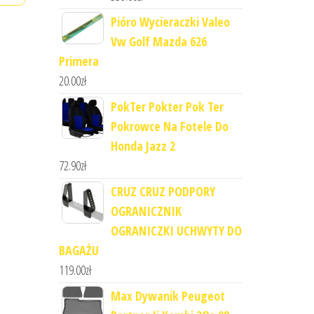
Pióro Wycieraczki Valeo
Vw Golf Mazda 626
Primera
20.00
zł
PokTer Pokter Pok Ter
Pokrowce Na Fotele Do
Honda Jazz 2
72.90
zł
CRUZ CRUZ PODPORY
OGRANICZNIK
OGRANICZKI UCHWYTY DO
BAGAŻU
119.00
zł
Max Dywanik Peugeot