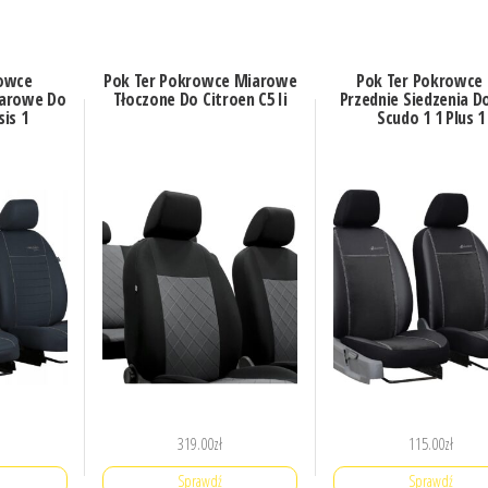
rowce
Pok Ter Pokrowce Miarowe
Pok Ter Pokrowce
arowe Do
Tłoczone Do Citroen C5 Ii
Przednie Siedzenia Do
is 1
Scudo 1 1 Plus 1
319.00
zł
115.00
zł
Sprawdź
Sprawdź