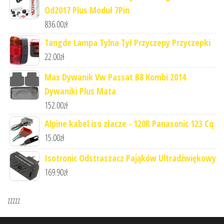
Od2017 Plus Moduł 7Pin
836.00
zł
Tangde Lampa Tylna Tył Przyczepy Przyczepki
22.00
zł
Max Dywanik Vw Passat B8 Kombi 2014
Dywaniki Plus Mata
152.00
zł
Alpine kabel iso złacze - 120R Panasonic 123 Cq
15.00
zł
Isotronic Odstraszacz Pająków Ultradźwiękowy
169.90
zł
zzzzz