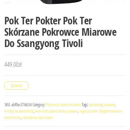
Pok Ter Pokter Pok Ter
Skórzane Pokrowce Miarowe
Do Ssangyong Tivoli
449.00
zł
Sprawdź
SKU:
abf9ac376b3d
Category:
Pokrowce samochodowe
Tags:
kia leasing używane
,
kredyty na samochód
,
mercedes samochody uzywane
,
wypożyczenie długoterminowe
samochodu
,
zabudowa opel vivaro