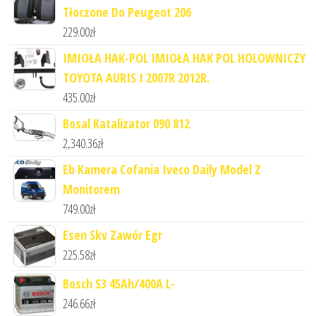
Tłoczone Do Peugeot 206
229.00
zł
IMIOŁA HAK-POL IMIOŁA HAK POL HOLOWNICZY
TOYOTA AURIS I 2007R 2012R.
435.00
zł
Bosal Katalizator 090 812
2,340.36
zł
Eb Kamera Cofania Iveco Daily Model Z
Monitorem
749.00
zł
Esen Skv Zawór Egr
225.58
zł
Bosch S3 45Ah/400A L-
246.66
zł