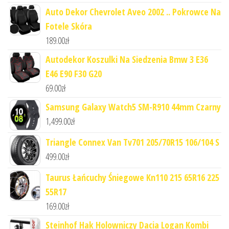
Auto Dekor Chevrolet Aveo 2002 .. Pokrowce Na
Fotele Skóra
189.00
zł
Autodekor Koszulki Na Siedzenia Bmw 3 E36
E46 E90 F30 G20
69.00
zł
Samsung Galaxy Watch5 SM-R910 44mm Czarny
1,499.00
zł
Triangle Connex Van Tv701 205/70R15 106/104 S
499.00
zł
Taurus Łańcuchy Śniegowe Kn110 215 65R16 225
55R17
169.00
zł
Steinhof Hak Holowniczy Dacia Logan Kombi