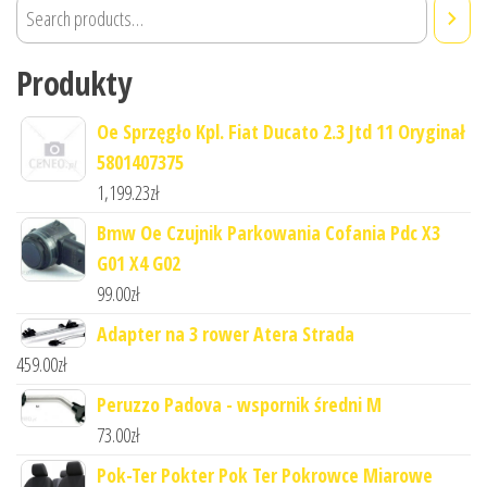
Produkty
Oe Sprzęgło Kpl. Fiat Ducato 2.3 Jtd 11 Oryginał
5801407375
1,199.23
zł
Bmw Oe Czujnik Parkowania Cofania Pdc X3
G01 X4 G02
99.00
zł
Adapter na 3 rower Atera Strada
459.00
zł
Peruzzo Padova - wspornik średni M
73.00
zł
Pok-Ter Pokter Pok Ter Pokrowce Miarowe