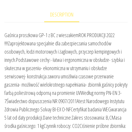
DESCRIPTION
Gaśnica proszkowa GP-1 z BC z wieszakiemROK PRODUKCJI 2022
!!!!Zaprojektowana specjalnie dla zabezpieczania samochodów
osobowych, łodzi motorowych i żaglowych, przyczep kempingowych i
innych.Podstawowe cechy:- łatwa i ergonomiczna w obsłudze- szybka i
skuteczna w gaszeniu- ekonomiczna w utrzymaniu i obsłudze
serwisowej- konstrukcja zaworu umożliwia czasowe przerwanie
gaszenia- możliwość wielokrotnego napełniania- zbiornik gaśnicy pokryty
farbą poliestrową odporną na promienie UVWedług normy PN-EN 3-
7Świadectwo dopuszczenia NR 0907/2011Atest Narodowego Instytutu
Zdrowia Publicznego Solvay BI-EX O-NFCertyfikat badania WEGwarancja
5 lat od daty produkcji.Dane techniczne:Zakres stosowania: B,CMasa
środka gaśniczego: 1 kgCzynnik roboczy: CO2Ciśnienie próbne zbiornika: