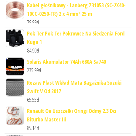
Kabel głośnikowy - Lanberg Z31053 (SC-2X40-
10CC-0250-TR) 2 x 4 mm² 25 m
79.99
zł
Pok-Ter Pok Ter Pokrowce Na Siedzenia Ford
Kuga 1
84.90
zł
Solaris Akumulator 74Ah 680A Sa740
235.99
zł
Rezaw Plast Wkład Mata Bagażnika Suzuki
Swift V Od 2017
65.55
zł
Renault Oe Uszczelki Oringi Odmy 2.3 Dci
Biturbo Master Iii
89.14
zł