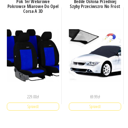
Pok Ter Welurowe
Bedde Osłona Przedniej
Pokrowce Miarowe Do Opel
Szyby Przeciwszro No Frost
Corsa A 3D
229.00
zł
69.99
zł
Sprawdź
Sprawdź