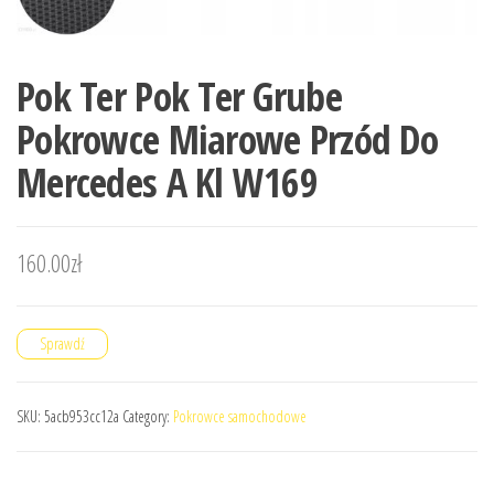
Pok Ter Pok Ter Grube
Pokrowce Miarowe Przód Do
Mercedes A Kl W169
160.00
zł
Sprawdź
SKU:
5acb953cc12a
Category:
Pokrowce samochodowe