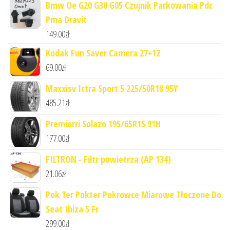
Bmw Oe G20 G30 G05 Czujnik Parkowania Pdc
Pma Dravit
149.00
zł
Kodak Fun Saver Camera 27+12
69.00
zł
Maxxisv Ictra Sport 5 225/50R18 95Y
485.21
zł
Premiorri Solazo 195/65R15 91H
177.00
zł
FILTRON - Filtr powietrza (AP 134)
21.06
zł
Pok Ter Pokter Pokrowce Miarowe Tłoczone Do
Seat Ibiza 5 Fr
299.00
zł