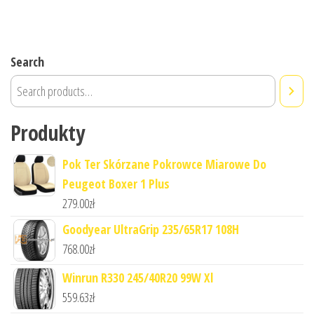
Search
Produkty
Pok Ter Skórzane Pokrowce Miarowe Do
Peugeot Boxer 1 Plus
279.00
zł
Goodyear UltraGrip 235/65R17 108H
768.00
zł
Winrun R330 245/40R20 99W Xl
559.63
zł