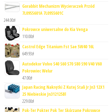
Gorabbit Mechanizm Wycieraczek Przód
7L0955601A 7L0955601C
244.00
zł
Pokrowce uniwersalne do Kia Venga
110.00
zł
Castrol Edge Titanium Fst Sae 5W40 16L
649.93
zł
Autodekor Volvo S40 S60 S70 S80 S90 V40 V60
Pokrowiec Welur
47.00
zł
Japan Racing Nakrętki Z Kutej Stali Jr Jn3 12X1
25 Niebieskie Jn312125Bl
229.00
zł
Pok-Ter Pokter Pok Ter Skórzane Pokrowce