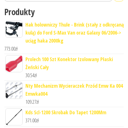
Produkty
Hak holowniczy Thule - Brink (stały z odkręcaną
kulą) do Ford S-Max Van oraz Galaxy 06/2006->
uciąg haka 2000kg
773.00
zł
Prolech 100 Szt Konektor Izolowany Płaski
Żeński Cały
30.54
zł
Nty Mechanizm Wycieraczek Przód Emw Ka 004
Emwka004
109.27
zł
Kds Scl-1200 Skrobak Do Tapet 1200Mm
371.00
zł