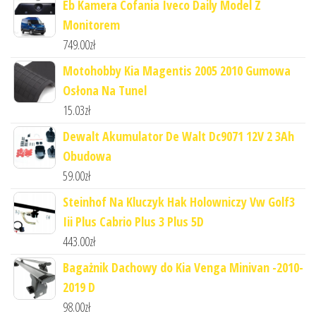
Eb Kamera Cofania Iveco Daily Model Z
Monitorem
749.00
zł
Motohobby Kia Magentis 2005 2010 Gumowa
Osłona Na Tunel
15.03
zł
Dewalt Akumulator De Walt Dc9071 12V 2 3Ah
Obudowa
59.00
zł
Steinhof Na Kluczyk Hak Holowniczy Vw Golf3
Iii Plus Cabrio Plus 3 Plus 5D
443.00
zł
Bagażnik Dachowy do Kia Venga Minivan -2010-
2019 D
98.00
zł