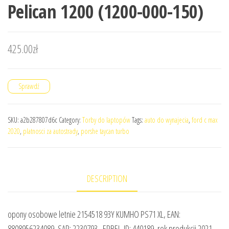
Pelican 1200 (1200-000-150)
425.00
zł
Sprawdź
SKU:
a2b287807d6c
Category:
Torby do laptopów
Tags:
auto do wynajecia
,
ford c max
2020
,
platnosci za autostrady
,
porshe taycan turbo
DESCRIPTION
opony osobowe letnie 2154518 93Y KUMHO PS71 XL, EAN:
8808956234089, SAP: 2230793 , EPREL-ID: 440189, rok produkcji 2021