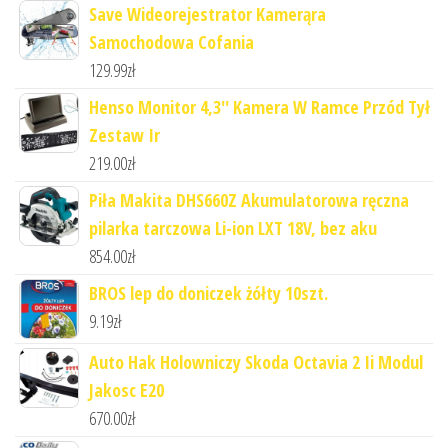
Save Wideorejestrator Kamerąra
Samochodowa Cofania
129.99
zł
Henso Monitor 4,3'' Kamera W Ramce Przód Tył
Zestaw Ir
219.00
zł
Piła Makita DHS660Z Akumulatorowa ręczna
pilarka tarczowa Li-ion LXT 18V, bez aku
854.00
zł
BROS lep do doniczek żółty 10szt.
9.19
zł
Auto Hak Holowniczy Skoda Octavia 2 Ii Modul
Jakosc E20
670.00
zł