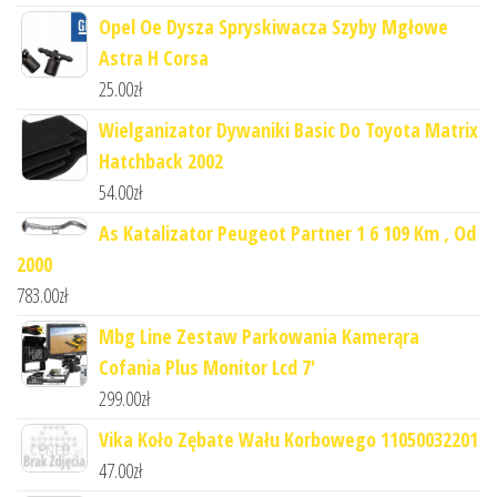
Opel Oe Dysza Spryskiwacza Szyby Mgłowe
Astra H Corsa
25.00
zł
Wielganizator Dywaniki Basic Do Toyota Matrix
Hatchback 2002
54.00
zł
As Katalizator Peugeot Partner 1 6 109 Km , Od
2000
783.00
zł
Mbg Line Zestaw Parkowania Kamerąra
Cofania Plus Monitor Lcd 7'
299.00
zł
Vika Koło Zębate Wału Korbowego 11050032201
47.00
zł