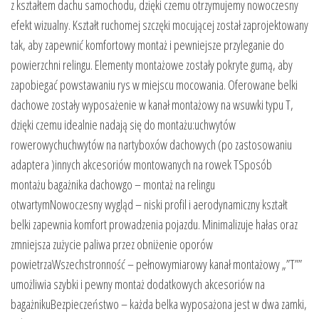
z kształtem dachu samochodu, dzięki czemu otrzymujemy nowoczesny
efekt wizualny. Kształt ruchomej szczęki mocującej został zaprojektowany
tak, aby zapewnić komfortowy montaż i pewniejsze przyleganie do
powierzchni relingu. Elementy montażowe zostały pokryte gumą, aby
zapobiegać powstawaniu rys w miejscu mocowania. Oferowane belki
dachowe zostały wyposażenie w kanał montażowy na wsuwki typu T,
dzięki czemu idealnie nadają się do montażu:uchwytów
rowerowychuchwytów na nartyboxów dachowych (po zastosowaniu
adaptera )innych akcesoriów montowanych na rowek TSposób
montażu bagażnika dachowgo – montaż na relingu
otwartymNowoczesny wygląd – niski profil i aerodynamiczny kształt
belki zapewnia komfort prowadzenia pojazdu. Minimalizuje hałas oraz
zmniejsza zużycie paliwa przez obniżenie oporów
powietrzaWszechstronność – pełnowymiarowy kanał montażowy „”T””
umożliwia szybki i pewny montaż dodatkowych akcesoriów na
bagażnikuBezpieczeństwo – każda belka wyposażona jest w dwa zamki,