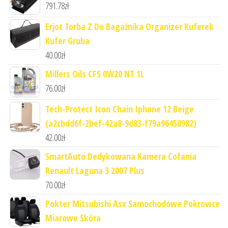
791.78
zł
Erjot Torba Z Do Bagażnika Organizer Kuferek
Kufer Gruba
40.00
zł
Millers Oils CFS 0W20 NT 1L
76.00
zł
Tech-Protect Icon Chain Iphone 12 Beige
(a2cbdd6f-2bef-42a8-9d83-f79a96458982)
42.00
zł
SmartAuto Dedykowana Kamera Cofania
Renault Laguna 3 2007 Plus
70.00
zł
Pokter Mitsubishi Asx Samochodowe Pokrowce
Miarowe Skóra