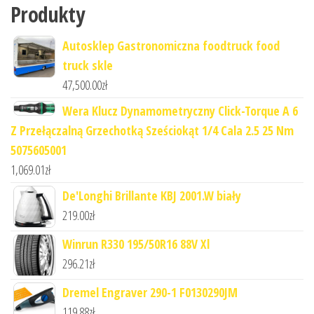
Produkty
Autosklep Gastronomiczna foodtruck food
truck skle
47,500.00
zł
Wera Klucz Dynamometryczny Click-Torque A 6
Z Przełączalną Grzechotką Sześciokąt 1/4 Cala 2.5 25 Nm
5075605001
1,069.01
zł
De'Longhi Brillante KBJ 2001.W biały
219.00
zł
Winrun R330 195/50R16 88V Xl
296.21
zł
Dremel Engraver 290-1 F0130290JM
119.88
zł