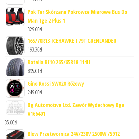
Pok Ter Skórzane Pokrowce Miarowe Bus Do
Man Tge 2 Plus 1
329.00
zł
165/70R13 ICEHAWKE I 79T GRENLANDER
193.36
zł
Rotalla Rf10 265/65R18 114H
895.01
zł
Gino Rossi SW020 Różowy
249.00
zł
Bg Automotive Ltd. Zawór Wydechowy Bga
V166401
35.00
zł
Blow Przetwornica 24V/230V 2500W /5912