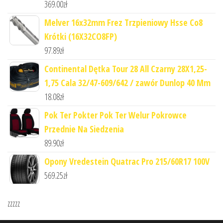
369.00
zł
Melver 16x32mm Frez Trzpieniowy Hsse Co8
Krótki (16X32CO8FP)
97.89
zł
Continental Dętka Tour 28 All Czarny 28X1,25-
1,75 Cala 32/47-609/642 / zawór Dunlop 40 Mm
18.08
zł
Pok Ter Pokter Pok Ter Welur Pokrowce
Przednie Na Siedzenia
89.90
zł
Opony Vredestein Quatrac Pro 215/60R17 100V
569.25
zł
zzzzz