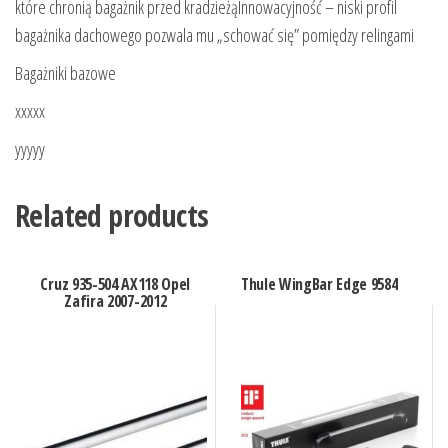
które chronią bagażnik przed kradzieżąInnowacyjność – niski profil
bagażnika dachowego pozwala mu „schować się” pomiędzy relingami
Bagażniki bazowe
xxxxx
yyyyy
Related products
Cruz 935-504 AX118 Opel
Thule WingBar Edge 9584
Zafira 2007-2012