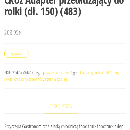
rolki (dł. 150) (483)
208.95
zł
Sprawdź
SKU:
f31d7aca0d70
Category:
Bagażniki bazowe
Tags:
a klasa amg
,
audi a1 2020
,
enyaq
skoda
,
kredyty na samochód
,
tiguan vs kodiaq
DESCRIPTION
Przyczepa Gastronomiczna z ladą chłodniczą food truck foodtruck sklep