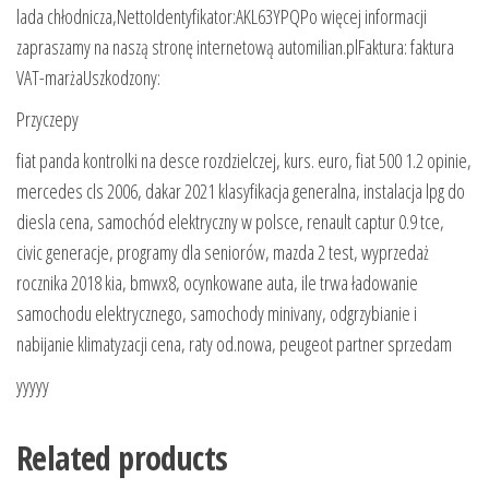
lada chłodnicza,NettoIdentyfikator:AKL63YPQPo więcej informacji
zapraszamy na naszą stronę internetową automilian.plFaktura: faktura
VAT-marżaUszkodzony:
Przyczepy
fiat panda kontrolki na desce rozdzielczej, kurs. euro, fiat 500 1.2 opinie,
mercedes cls 2006, dakar 2021 klasyfikacja generalna, instalacja lpg do
diesla cena, samochód elektryczny w polsce, renault captur 0.9 tce,
civic generacje, programy dla seniorów, mazda 2 test, wyprzedaż
rocznika 2018 kia, bmwx8, ocynkowane auta, ile trwa ładowanie
samochodu elektrycznego, samochody minivany, odgrzybianie i
nabijanie klimatyzacji cena, raty od.nowa, peugeot partner sprzedam
yyyyy
Related products