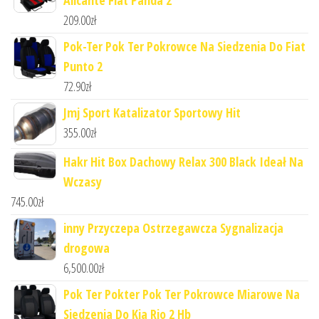
209.00
zł
Pok-Ter Pok Ter Pokrowce Na Siedzenia Do Fiat
Punto 2
72.90
zł
Jmj Sport Katalizator Sportowy Hit
355.00
zł
Hakr Hit Box Dachowy Relax 300 Black Ideał Na
Wczasy
745.00
zł
inny Przyczepa Ostrzegawcza Sygnalizacja
drogowa
6,500.00
zł
Pok Ter Pokter Pok Ter Pokrowce Miarowe Na
Siedzenia Do Kia Rio 2 Hb