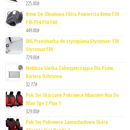
225.00
zł
Bmw Oe Obudowa Filtra Powietrza Bmw F39
F45 F54 F56 F60
449.00
zł
MG Przecinarka do styropianu Styromax-130
Styromax130
729.00
zł
Nobleza Siatka Zabezpieczająca Dla Psów
Bariera Ochronna
32.77
zł
Pok Ter Skórzane Pokrowce Miarowe Bus Do
Man Tge 2 Plus 1
329.00
zł
Pok Ter Pokrowce Samochodowe Skóra
Alicante Fiat Panda 2