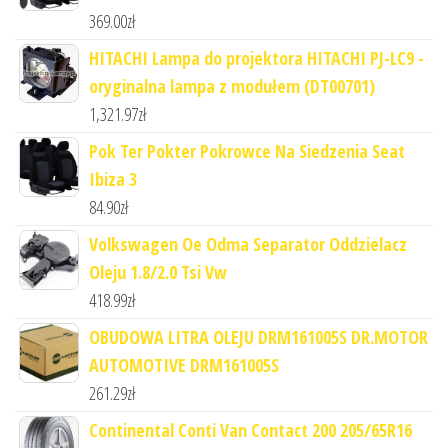
369.00
zł
HITACHI Lampa do projektora HITACHI PJ-LC9 -
oryginalna lampa z modułem (DT00701)
1,321.97
zł
Pok Ter Pokter Pokrowce Na Siedzenia Seat
Ibiza 3
84.90
zł
Volkswagen Oe Odma Separator Oddzielacz
Oleju 1.8/2.0 Tsi Vw
418.99
zł
OBUDOWA LITRA OLEJU DRM161005S DR.MOTOR
AUTOMOTIVE DRM161005S
261.29
zł
Continental Conti Van Contact 200 205/65R16