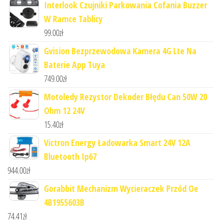
Interlook Czujniki Parkowania Cofania Buzzer
W Ramce Tablicy
99.00
zł
Gvision Bezprzewodowa Kamera 4G Lte Na
Baterie App Tuya
749.00
zł
Motoledy Rezystor Dekoder Błędu Can 50W 20
Ohm 12 24V
15.40
zł
Victron Energy Ładowarka Smart 24V 12A
Bluetooth Ip67
944.00
zł
Gorabbit Mechanizm Wycieraczek Przód Oe
4B1955603B
74.41
zł