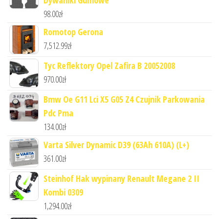
Dywaniki Gumowe
98.00
zł
Romotop Gerona
7,512.99
zł
Tyc Reflektory Opel Zafira B 20052008
970.00
zł
Bmw Oe G11 Lci X5 G05 Z4 Czujnik Parkowania
Pdc Pma
134.00
zł
Varta Silver Dynamic D39 (63Ah 610A) (L+)
361.00
zł
Steinhof Hak wypinany Renault Megane 2 II
Kombi 0309
1,294.00
zł