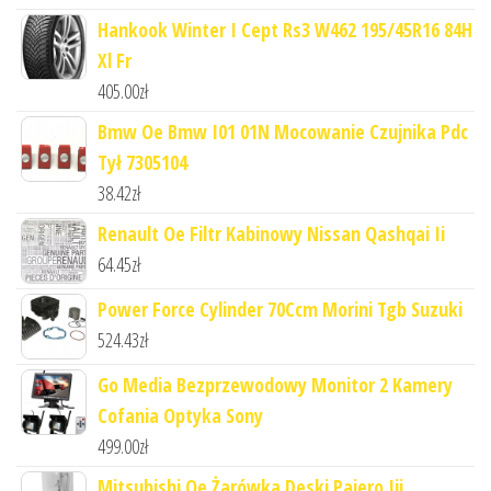
Hankook Winter I Cept Rs3 W462 195/45R16 84H
Xl Fr
405.00
zł
Bmw Oe Bmw I01 01N Mocowanie Czujnika Pdc
Tył 7305104
38.42
zł
Renault Oe Filtr Kabinowy Nissan Qashqai Ii
64.45
zł
Power Force Cylinder 70Ccm Morini Tgb Suzuki
524.43
zł
Go Media Bezprzewodowy Monitor 2 Kamery
Cofania Optyka Sony
499.00
zł
Mitsubishi Oe Żarówka Deski Pajero Iii