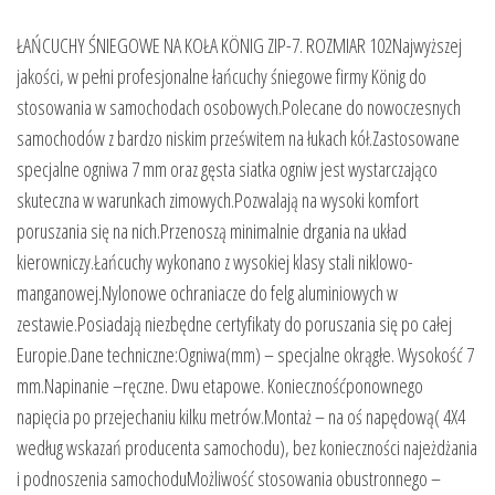
ŁAŃCUCHY ŚNIEGOWE NA KOŁA KÖNIG ZIP-7. ROZMIAR 102Najwyższej
jakości, w pełni profesjonalne łańcuchy śniegowe firmy König do
stosowania w samochodach osobowych.Polecane do nowoczesnych
samochodów z bardzo niskim prześwitem na łukach kół.Zastosowane
specjalne ogniwa 7 mm oraz gęsta siatka ogniw jest wystarczająco
skuteczna w warunkach zimowych.Pozwalają na wysoki komfort
poruszania się na nich.Przenoszą minimalnie drgania na układ
kierowniczy.Łańcuchy wykonano z wysokiej klasy stali niklowo-
manganowej.Nylonowe ochraniacze do felg aluminiowych w
zestawie.Posiadają niezbędne certyfikaty do poruszania się po całej
Europie.Dane techniczne:Ogniwa(mm) – specjalne okrągłe. Wysokość 7
mm.Napinanie –ręczne. Dwu etapowe. Koniecznośćponownego
napięcia po przejechaniu kilku metrów.Montaż – na oś napędową( 4X4
według wskazań producenta samochodu), bez konieczności najeżdżania
i podnoszenia samochoduMożliwość stosowania obustronnego –