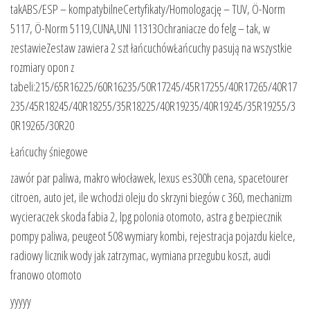
takABS/ESP – kompatybilneCertyfikaty/Homologację – TUV, Ö-Norm
5117, Ö-Norm 5119,CUNA,UNI 11313Ochraniacze do felg – tak, w
zestawieZestaw zawiera 2 szt łańcuchówŁańcuchy pasują na wszystkie
rozmiary opon z
tabeli:215/65R16225/60R16235/50R17245/45R17255/40R17265/40R17
235/45R18245/40R18255/35R18225/40R19235/40R19245/35R19255/3
0R19265/30R20
Łańcuchy śniegowe
zawór par paliwa, makro włocławek, lexus es300h cena, spacetourer
citroen, auto jet, ile wchodzi oleju do skrzyni biegów c 360, mechanizm
wycieraczek skoda fabia 2, lpg polonia otomoto, astra g bezpiecznik
pompy paliwa, peugeot 508 wymiary kombi, rejestracja pojazdu kielce,
radiowy licznik wody jak zatrzymac, wymiana przegubu koszt, audi
franowo otomoto
yyyyy