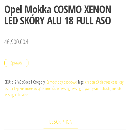
Opel Mokka COSMO XENON
LED SKÓRY ALU 18 FULL ASO
46,900.00
zł
Sprawdź
SKU:
c124a0d0eee1
Category:
Samochody osobowe
Tags:
citroen c3 aircross cena
,
czy
osoba fizyczna może wziąć samochód w leasing
,
leasing prywatny samochodu
,
mazda
leasing kalkulator
DESCRIPTION